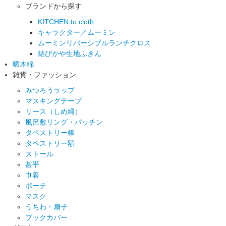
ブランドから探す
KITCHEN to cloth
キャラクター／ムーミン
ムーミンリバーシブルランチクロス
結びかや生地ふきん
晒木綿
雑貨・ファッション
みつろうラップ
マスキングテープ
リース（しめ縄）
風呂敷リング・パッチン
タペストリー棒
タペストリー額
ストール
甚平
巾着
ポーチ
マスク
うちわ・扇子
ブックカバー