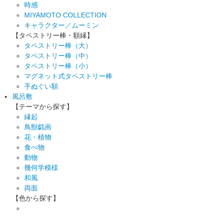
時感
MIYAMOTO COLLECTION
キャラクター／ムーミン
【タペストリー棒・額縁】
タペストリー棒（大）
タペストリー棒（中）
タペストリー棒（小）
マグネット式タペストリー棒
手ぬぐい額
風呂敷
【テーマから探す】
縁起
鳥獣戯画
花・植物
食べ物
動物
幾何学模様
和風
両面
【色から探す】