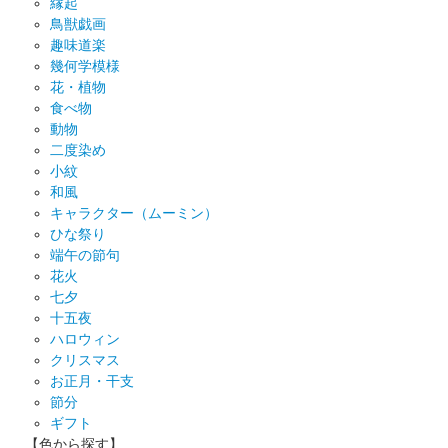
縁起
鳥獣戯画
趣味道楽
幾何学模様
花・植物
食べ物
動物
二度染め
小紋
和風
キャラクター（ムーミン）
ひな祭り
端午の節句
花火
七夕
十五夜
ハロウィン
クリスマス
お正月・干支
節分
ギフト
【色から探す】