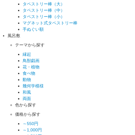
タペストリー棒（大）
タペストリー棒（中）
タペストリー棒（小）
マグネット式タペストリー棒
手ぬぐい額
風呂敷
テーマから探す
縁起
鳥獣戯画
花・植物
食べ物
動物
幾何学模様
和風
両面
色から探す
価格から探す
～550円
～1,000円