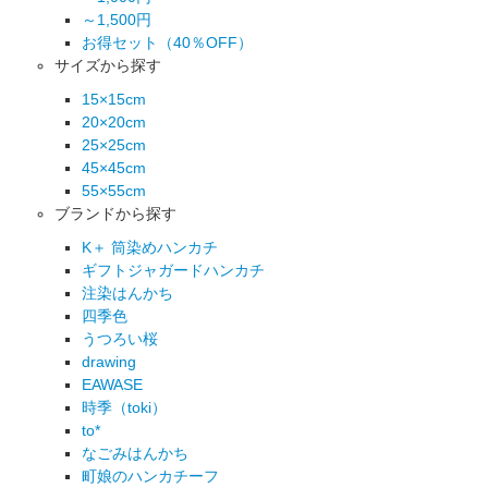
～1,500円
お得セット（40％OFF）
サイズから探す
15×15cm
20×20cm
25×25cm
45×45cm
55×55cm
ブランドから探す
K＋ 筒染めハンカチ
ギフトジャガードハンカチ
注染はんかち
四季色
うつろい桜
drawing
EAWASE
時季（toki）
to*
なごみはんかち
町娘のハンカチーフ