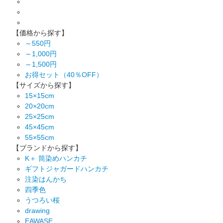
【価格から探す】
～550円
～1,000円
～1,500円
お得セット（40％OFF）
【サイズから探す】
15×15cm
20×20cm
25×25cm
45×45cm
55×55cm
【ブランドから探す】
K＋ 筒染めハンカチ
ギフトジャガードハンカチ
注染はんかち
四季色
うつろい桜
drawing
EAWASE