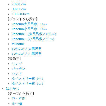
70×70cm
90×90cm
100×100cm
【ブランドから探す】
kenema大風呂敷 90㎝
kenema小風呂敷 50㎝
kenema+（大風呂敷／100㎝）
kenema+（小風呂敷／50㎝）
tsubomi
おかみさん大風呂敷
おかみさん小風呂敷
【装飾品】
リング
パッチン
ハンド
タペストリー棒（中）
タペストリー棒（大）
はんかち
【テーマから探す】
花・植物
食べ物