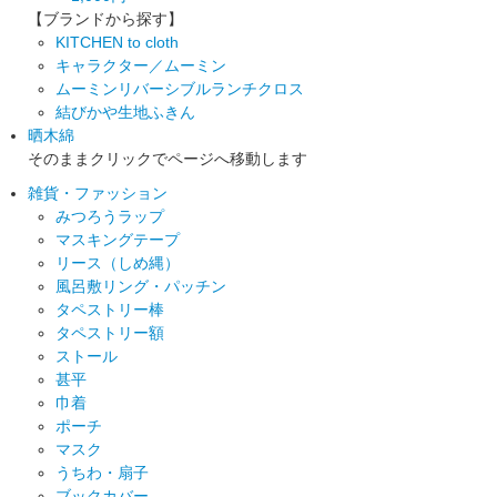
【ブランドから探す】
KITCHEN to cloth
キャラクター／ムーミン
ムーミンリバーシブルランチクロス
結びかや生地ふきん
晒木綿
そのままクリックでページへ移動します
雑貨・ファッション
みつろうラップ
マスキングテープ
リース（しめ縄）
風呂敷リング・パッチン
タペストリー棒
タペストリー額
ストール
甚平
巾着
ポーチ
マスク
うちわ・扇子
ブックカバー