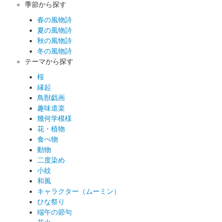
季節から探す
春の風物詩
夏の風物詩
秋の風物詩
冬の風物詩
テーマから探す
桜
縁起
鳥獣戯画
趣味道楽
幾何学模様
花・植物
食べ物
動物
二度染め
小紋
和風
キャラクター（ムーミン）
ひな祭り
端午の節句