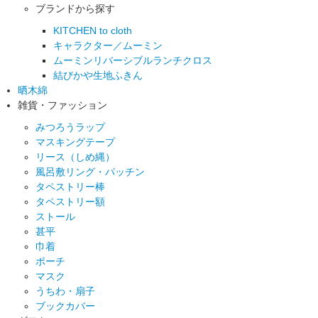
ブランドから探す
KITCHEN to cloth
キャラクター／ムーミン
ムーミンリバーシブルランチクロス
結びかや生地ふきん
晒木綿
雑貨・ファッション
みつろうラップ
マスキングテープ
リース（しめ縄）
風呂敷リング・パッチン
タペストリー棒
タペストリー額
ストール
甚平
巾着
ポーチ
マスク
うちわ・扇子
ブックカバー