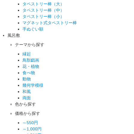
タペストリー棒（大）
タペストリー棒（中）
タペストリー棒（小）
マグネット式タペストリー棒
手ぬぐい額
風呂敷
テーマから探す
縁起
鳥獣戯画
花・植物
食べ物
動物
幾何学模様
和風
両面
色から探す
価格から探す
～550円
～1,000円