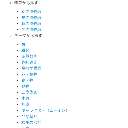
季節から探す
春の風物詩
夏の風物詩
秋の風物詩
冬の風物詩
テーマから探す
桜
縁起
鳥獣戯画
趣味道楽
幾何学模様
花・植物
食べ物
動物
二度染め
小紋
和風
キャラクター（ムーミン）
ひな祭り
端午の節句