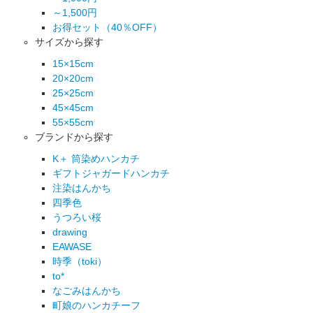
～1,500円
お得セット（40％OFF）
サイズから探す
15×15cm
20×20cm
25×25cm
45×45cm
55×55cm
ブランドから探す
K＋ 筒染めハンカチ
ギフトジャガードハンカチ
注染はんかち
四季色
うつろい桜
drawing
EAWASE
時季（toki）
to*
なごみはんかち
町娘のハンカチーフ