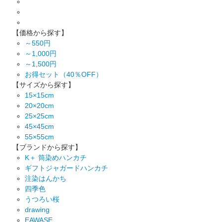
【価格から探す】
～550円
～1,000円
～1,500円
お得セット（40％OFF）
【サイズから探す】
15×15cm
20×20cm
25×25cm
45×45cm
55×55cm
【ブランドから探す】
K＋ 筒染めハンカチ
ギフトジャガードハンカチ
注染はんかち
四季色
うつろい桜
drawing
EAWASE