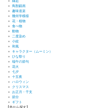
縁起
鳥獣戯画
趣味道楽
幾何学模様
花・植物
食べ物
動物
二度染め
小紋
和風
キャラクター（ムーミン）
ひな祭り
端午の節句
花火
七夕
十五夜
ハロウィン
クリスマス
お正月・干支
節分
ギフト
【色から探す】