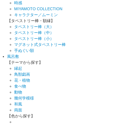
時感
MIYAMOTO COLLECTION
キャラクター／ムーミン
【タペストリー棒・額縁】
タペストリー棒（大）
タペストリー棒（中）
タペストリー棒（小）
マグネット式タペストリー棒
手ぬぐい額
風呂敷
【テーマから探す】
縁起
鳥獣戯画
花・植物
食べ物
動物
幾何学模様
和風
両面
【色から探す】