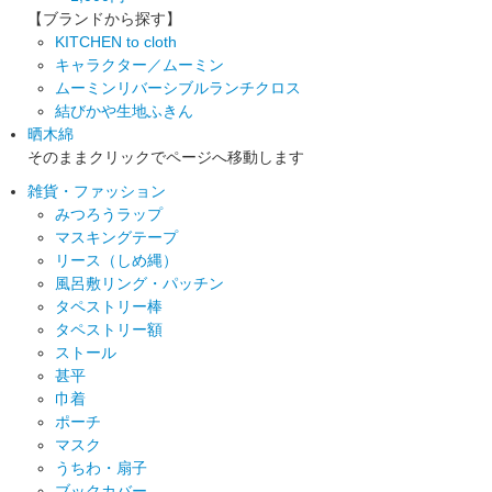
【ブランドから探す】
KITCHEN to cloth
キャラクター／ムーミン
ムーミンリバーシブルランチクロス
結びかや生地ふきん
晒木綿
そのままクリックでページへ移動します
雑貨・ファッション
みつろうラップ
マスキングテープ
リース（しめ縄）
風呂敷リング・パッチン
タペストリー棒
タペストリー額
ストール
甚平
巾着
ポーチ
マスク
うちわ・扇子
ブックカバー