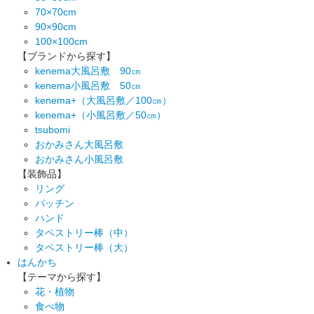
70×70cm
90×90cm
100×100cm
【ブランドから探す】
kenema大風呂敷 90㎝
kenema小風呂敷 50㎝
kenema+（大風呂敷／100㎝）
kenema+（小風呂敷／50㎝）
tsubomi
おかみさん大風呂敷
おかみさん小風呂敷
【装飾品】
リング
パッチン
ハンド
タペストリー棒（中）
タペストリー棒（大）
はんかち
【テーマから探す】
花・植物
食べ物