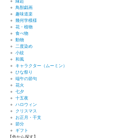
縁起
鳥獣戯画
趣味道楽
幾何学模様
花・植物
食べ物
動物
二度染め
小紋
和風
キャラクター（ムーミン）
ひな祭り
端午の節句
花火
七夕
十五夜
ハロウィン
クリスマス
お正月・干支
節分
ギフト
【色から探す】