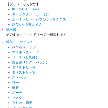
【ブランドから探す】
KITCHEN to cloth
キャラクター／ムーミン
ムーミンリバーシブルランチクロス
結びかや生地ふきん
晒木綿
そのままクリックでページへ移動します
雑貨・ファッション
みつろうラップ
マスキングテープ
リース（しめ縄）
風呂敷リング・パッチン
タペストリー棒
タペストリー額
ストール
甚平
巾着
ポーチ
マスク
うちわ・扇子
ブックカバー