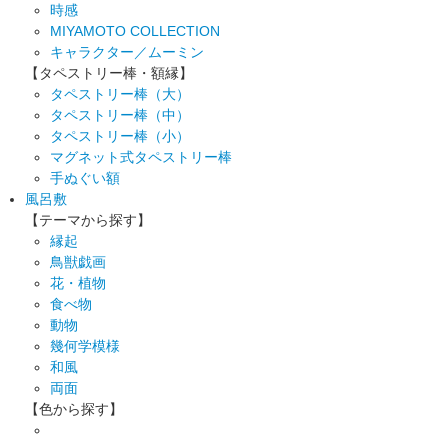
時感
MIYAMOTO COLLECTION
キャラクター／ムーミン
【タペストリー棒・額縁】
タペストリー棒（大）
タペストリー棒（中）
タペストリー棒（小）
マグネット式タペストリー棒
手ぬぐい額
風呂敷
【テーマから探す】
縁起
鳥獣戯画
花・植物
食べ物
動物
幾何学模様
和風
両面
【色から探す】