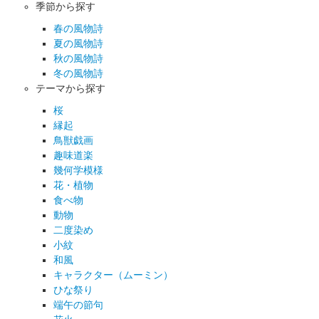
季節から探す
春の風物詩
夏の風物詩
秋の風物詩
冬の風物詩
テーマから探す
桜
縁起
鳥獣戯画
趣味道楽
幾何学模様
花・植物
食べ物
動物
二度染め
小紋
和風
キャラクター（ムーミン）
ひな祭り
端午の節句