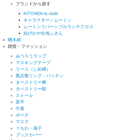
ブランドから探す
KITCHEN to cloth
キャラクター／ムーミン
ムーミンリバーシブルランチクロス
結びかや生地ふきん
晒木綿
雑貨・ファッション
みつろうラップ
マスキングテープ
リース（しめ縄）
風呂敷リング・パッチン
タペストリー棒
タペストリー額
ストール
甚平
巾着
ポーチ
マスク
うちわ・扇子
ブックカバー