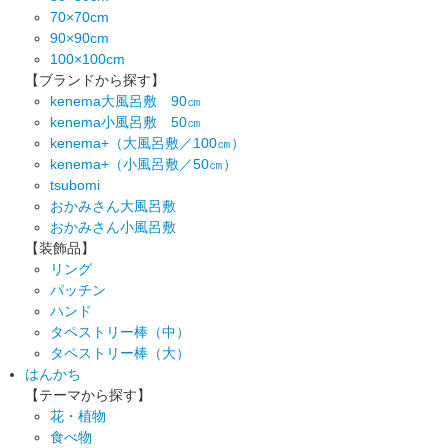
70×70cm
90×90cm
100×100cm
【ブランドから探す】
kenema大風呂敷 90㎝
kenema小風呂敷 50㎝
kenema+（大風呂敷／100㎝）
kenema+（小風呂敷／50㎝）
tsubomi
おかみさん大風呂敷
おかみさん小風呂敷
【装飾品】
リング
パッチン
ハンド
タペストリー棒（中）
タペストリー棒（大）
はんかち
【テーマから探す】
花・植物
食べ物