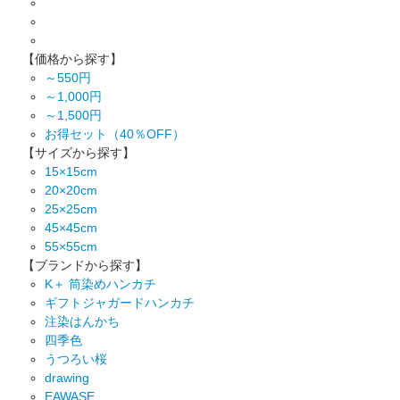
【価格から探す】
～550円
～1,000円
～1,500円
お得セット（40％OFF）
【サイズから探す】
15×15cm
20×20cm
25×25cm
45×45cm
55×55cm
【ブランドから探す】
K＋ 筒染めハンカチ
ギフトジャガードハンカチ
注染はんかち
四季色
うつろい桜
drawing
EAWASE