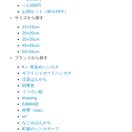
～1,500円
お得セット（40％OFF）
サイズから探す
15×15cm
20×20cm
25×25cm
45×45cm
55×55cm
ブランドから探す
K＋ 筒染めハンカチ
ギフトジャガードハンカチ
注染はんかち
四季色
うつろい桜
drawing
EAWASE
時季（toki）
to*
なごみはんかち
町娘のハンカチーフ