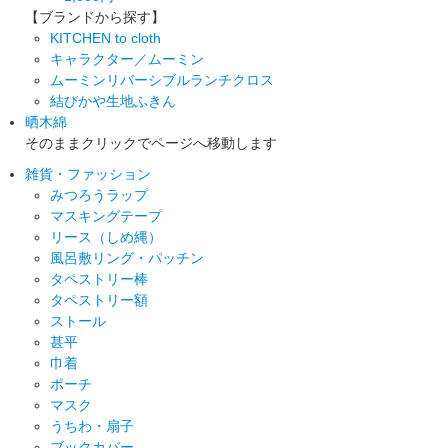
【ブランドから探す】
KITCHEN to cloth
キャラクター／ムーミン
ムーミンリバーシブルランチクロス
結びかや生地ふきん
晒木綿
そのままクリックでページへ移動します
雑貨・ファッション
みつろうラップ
マスキングテープ
リース（しめ縄）
風呂敷リング・パッチン
タペストリー棒
タペストリー額
ストール
甚平
巾着
ポーチ
マスク
うちわ・扇子
ブックカバー