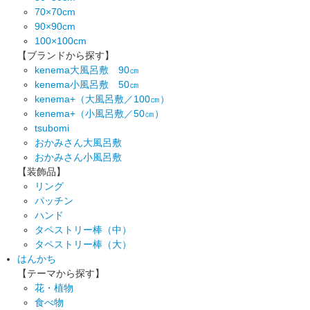
70×70cm
90×90cm
100×100cm
【ブランドから探す】
kenema大風呂敷 90㎝
kenema小風呂敷 50㎝
kenema+（大風呂敷／100㎝）
kenema+（小風呂敷／50㎝）
tsubomi
おかみさん大風呂敷
おかみさん小風呂敷
【装飾品】
リング
パッチン
ハンド
タペストリー棒（中）
タペストリー棒（大）
はんかち
【テーマから探す】
花・植物
食べ物