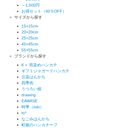
～1,500円
お得セット（40％OFF）
サイズから探す
15×15cm
20×20cm
25×25cm
45×45cm
55×55cm
ブランドから探す
K＋ 筒染めハンカチ
ギフトジャガードハンカチ
注染はんかち
四季色
うつろい桜
drawing
EAWASE
時季（toki）
to*
なごみはんかち
町娘のハンカチーフ