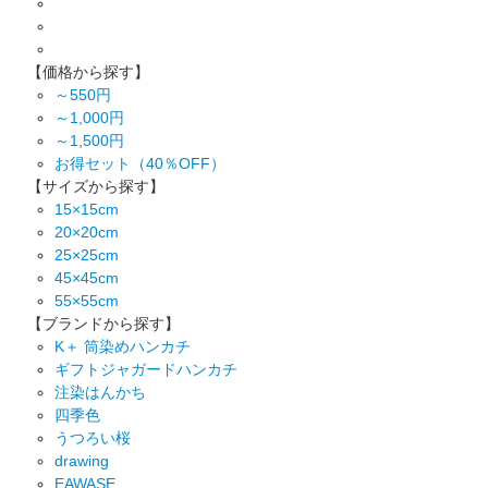
【価格から探す】
～550円
～1,000円
～1,500円
お得セット（40％OFF）
【サイズから探す】
15×15cm
20×20cm
25×25cm
45×45cm
55×55cm
【ブランドから探す】
K＋ 筒染めハンカチ
ギフトジャガードハンカチ
注染はんかち
四季色
うつろい桜
drawing
EAWASE