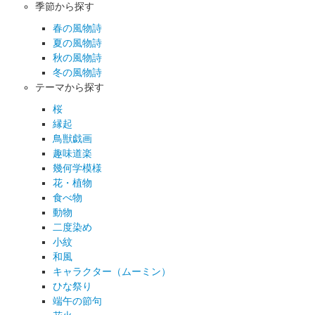
季節から探す
春の風物詩
夏の風物詩
秋の風物詩
冬の風物詩
テーマから探す
桜
縁起
鳥獣戯画
趣味道楽
幾何学模様
花・植物
食べ物
動物
二度染め
小紋
和風
キャラクター（ムーミン）
ひな祭り
端午の節句