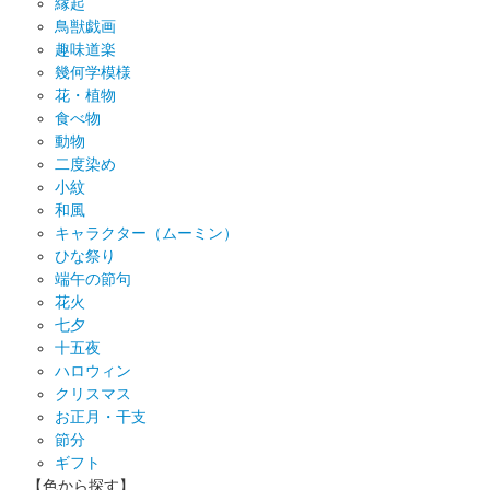
縁起
鳥獣戯画
趣味道楽
幾何学模様
花・植物
食べ物
動物
二度染め
小紋
和風
キャラクター（ムーミン）
ひな祭り
端午の節句
花火
七夕
十五夜
ハロウィン
クリスマス
お正月・干支
節分
ギフト
【色から探す】