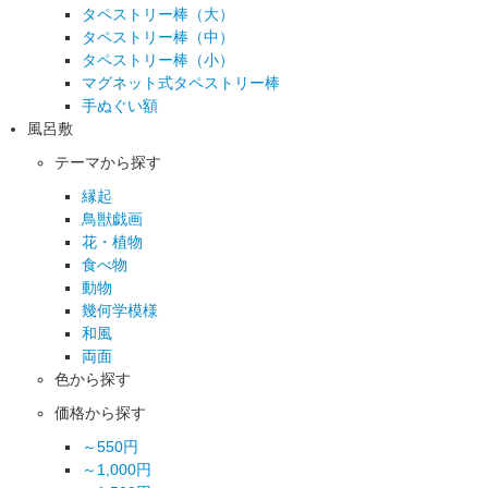
タペストリー棒（大）
タペストリー棒（中）
タペストリー棒（小）
マグネット式タペストリー棒
手ぬぐい額
風呂敷
テーマから探す
縁起
鳥獣戯画
花・植物
食べ物
動物
幾何学模様
和風
両面
色から探す
価格から探す
～550円
～1,000円