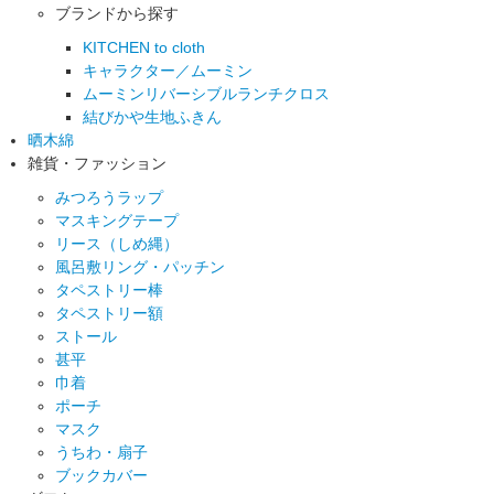
ブランドから探す
KITCHEN to cloth
キャラクター／ムーミン
ムーミンリバーシブルランチクロス
結びかや生地ふきん
晒木綿
雑貨・ファッション
みつろうラップ
マスキングテープ
リース（しめ縄）
風呂敷リング・パッチン
タペストリー棒
タペストリー額
ストール
甚平
巾着
ポーチ
マスク
うちわ・扇子
ブックカバー