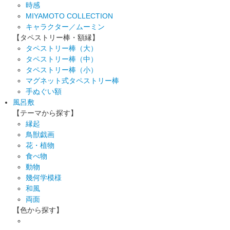
時感
MIYAMOTO COLLECTION
キャラクター／ムーミン
【タペストリー棒・額縁】
タペストリー棒（大）
タペストリー棒（中）
タペストリー棒（小）
マグネット式タペストリー棒
手ぬぐい額
風呂敷
【テーマから探す】
縁起
鳥獣戯画
花・植物
食べ物
動物
幾何学模様
和風
両面
【色から探す】