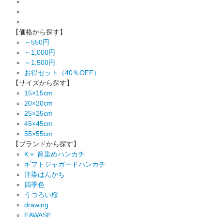
【価格から探す】
～550円
～1,000円
～1,500円
お得セット（40％OFF）
【サイズから探す】
15×15cm
20×20cm
25×25cm
45×45cm
55×55cm
【ブランドから探す】
K＋ 筒染めハンカチ
ギフトジャガードハンカチ
注染はんかち
四季色
うつろい桜
drawing
EAWASE