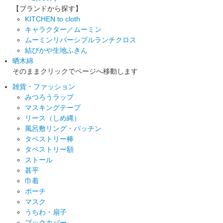
【ブランドから探す】
KITCHEN to cloth
キャラクター／ムーミン
ムーミンリバーシブルランチクロス
結びかや生地ふきん
晒木綿
そのままクリックでページへ移動します
雑貨・ファッション
みつろうラップ
マスキングテープ
リース（しめ縄）
風呂敷リング・パッチン
タペストリー棒
タペストリー額
ストール
甚平
巾着
ポーチ
マスク
うちわ・扇子
ブックカバー