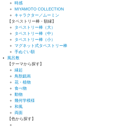
時感
MIYAMOTO COLLECTION
キャラクター／ムーミン
【タペストリー棒・額縁】
タペストリー棒（大）
タペストリー棒（中）
タペストリー棒（小）
マグネット式タペストリー棒
手ぬぐい額
風呂敷
【テーマから探す】
縁起
鳥獣戯画
花・植物
食べ物
動物
幾何学模様
和風
両面
【色から探す】