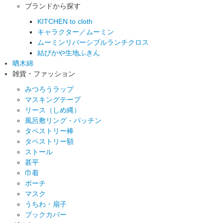
ブランドから探す
KITCHEN to cloth
キャラクター／ムーミン
ムーミンリバーシブルランチクロス
結びかや生地ふきん
晒木綿
雑貨・ファッション
みつろうラップ
マスキングテープ
リース（しめ縄）
風呂敷リング・パッチン
タペストリー棒
タペストリー額
ストール
甚平
巾着
ポーチ
マスク
うちわ・扇子
ブックカバー