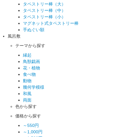
タペストリー棒（大）
タペストリー棒（中）
タペストリー棒（小）
マグネット式タペストリー棒
手ぬぐい額
風呂敷
テーマから探す
縁起
鳥獣戯画
花・植物
食べ物
動物
幾何学模様
和風
両面
色から探す
価格から探す
～550円
～1,000円