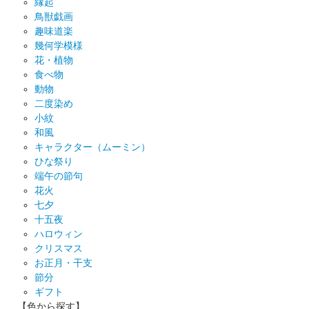
縁起
鳥獣戯画
趣味道楽
幾何学模様
花・植物
食べ物
動物
二度染め
小紋
和風
キャラクター（ムーミン）
ひな祭り
端午の節句
花火
七夕
十五夜
ハロウィン
クリスマス
お正月・干支
節分
ギフト
【色から探す】