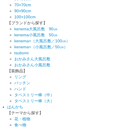
70×70cm
90×90cm
100×100cm
【ブランドから探す】
kenema大風呂敷 90㎝
kenema小風呂敷 50㎝
kenema+（大風呂敷／100㎝）
kenema+（小風呂敷／50㎝）
tsubomi
おかみさん大風呂敷
おかみさん小風呂敷
【装飾品】
リング
パッチン
ハンド
タペストリー棒（中）
タペストリー棒（大）
はんかち
【テーマから探す】
花・植物
食べ物