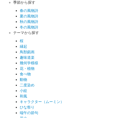
季節から探す
春の風物詩
夏の風物詩
秋の風物詩
冬の風物詩
テーマから探す
桜
縁起
鳥獣戯画
趣味道楽
幾何学模様
花・植物
食べ物
動物
二度染め
小紋
和風
キャラクター（ムーミン）
ひな祭り
端午の節句