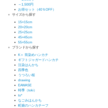
～1,500円
お得セット（40％OFF）
サイズから探す
15×15cm
20×20cm
25×25cm
45×45cm
55×55cm
ブランドから探す
K＋ 筒染めハンカチ
ギフトジャガードハンカチ
注染はんかち
四季色
うつろい桜
drawing
EAWASE
時季（toki）
to*
なごみはんかち
町娘のハンカチーフ