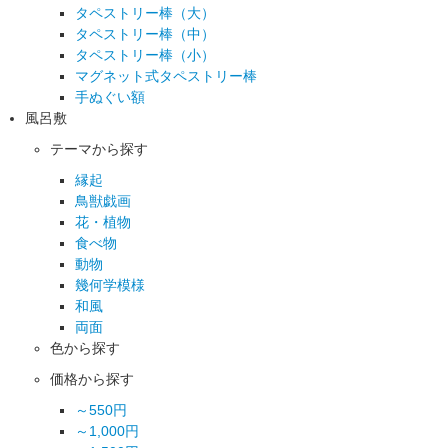
タペストリー棒（大）
タペストリー棒（中）
タペストリー棒（小）
マグネット式タペストリー棒
手ぬぐい額
風呂敷
テーマから探す
縁起
鳥獣戯画
花・植物
食べ物
動物
幾何学模様
和風
両面
色から探す
価格から探す
～550円
～1,000円