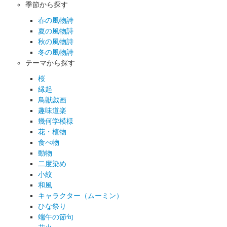
季節から探す
春の風物詩
夏の風物詩
秋の風物詩
冬の風物詩
テーマから探す
桜
縁起
鳥獣戯画
趣味道楽
幾何学模様
花・植物
食べ物
動物
二度染め
小紋
和風
キャラクター（ムーミン）
ひな祭り
端午の節句