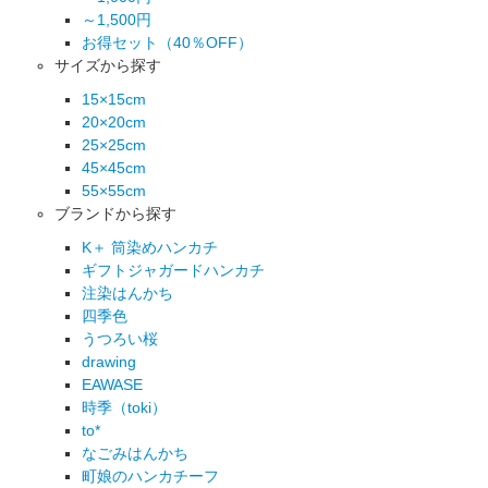
～1,500円
お得セット（40％OFF）
サイズから探す
15×15cm
20×20cm
25×25cm
45×45cm
55×55cm
ブランドから探す
K＋ 筒染めハンカチ
ギフトジャガードハンカチ
注染はんかち
四季色
うつろい桜
drawing
EAWASE
時季（toki）
to*
なごみはんかち
町娘のハンカチーフ