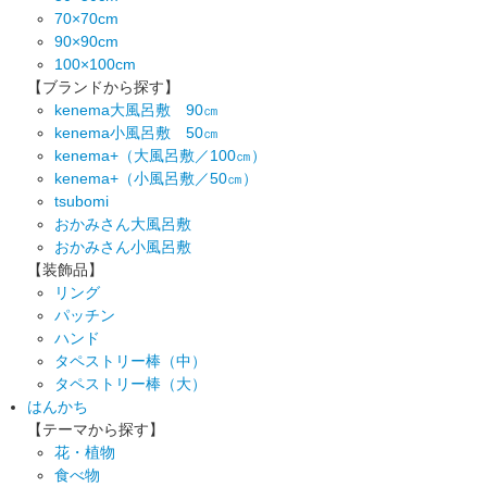
70×70cm
90×90cm
100×100cm
【ブランドから探す】
kenema大風呂敷 90㎝
kenema小風呂敷 50㎝
kenema+（大風呂敷／100㎝）
kenema+（小風呂敷／50㎝）
tsubomi
おかみさん大風呂敷
おかみさん小風呂敷
【装飾品】
リング
パッチン
ハンド
タペストリー棒（中）
タペストリー棒（大）
はんかち
【テーマから探す】
花・植物
食べ物