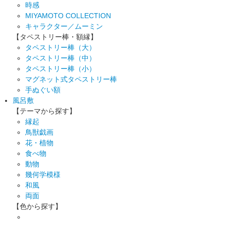
時感
MIYAMOTO COLLECTION
キャラクター／ムーミン
【タペストリー棒・額縁】
タペストリー棒（大）
タペストリー棒（中）
タペストリー棒（小）
マグネット式タペストリー棒
手ぬぐい額
風呂敷
【テーマから探す】
縁起
鳥獣戯画
花・植物
食べ物
動物
幾何学模様
和風
両面
【色から探す】