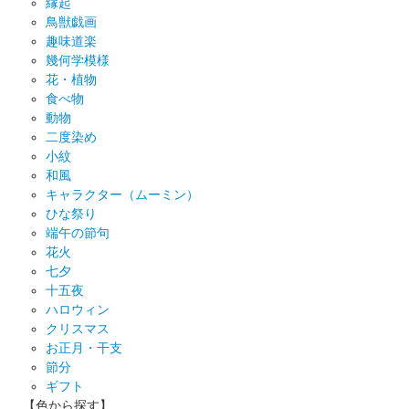
縁起
鳥獣戯画
趣味道楽
幾何学模様
花・植物
食べ物
動物
二度染め
小紋
和風
キャラクター（ムーミン）
ひな祭り
端午の節句
花火
七夕
十五夜
ハロウィン
クリスマス
お正月・干支
節分
ギフト
【色から探す】