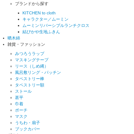
ブランドから探す
KITCHEN to cloth
キャラクター／ムーミン
ムーミンリバーシブルランチクロス
結びかや生地ふきん
晒木綿
雑貨・ファッション
みつろうラップ
マスキングテープ
リース（しめ縄）
風呂敷リング・パッチン
タペストリー棒
タペストリー額
ストール
甚平
巾着
ポーチ
マスク
うちわ・扇子
ブックカバー