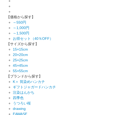
【価格から探す】
～550円
～1,000円
～1,500円
お得セット（40％OFF）
【サイズから探す】
15×15cm
20×20cm
25×25cm
45×45cm
55×55cm
【ブランドから探す】
K＋ 筒染めハンカチ
ギフトジャガードハンカチ
注染はんかち
四季色
うつろい桜
drawing
EAWASE