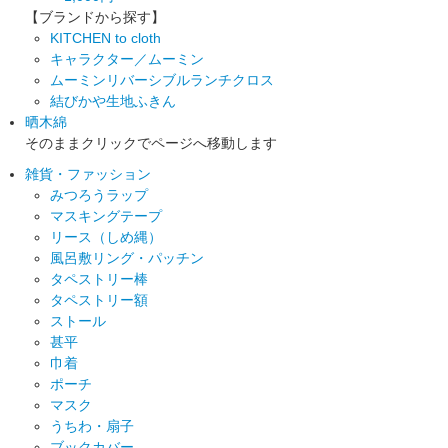
【ブランドから探す】
KITCHEN to cloth
キャラクター／ムーミン
ムーミンリバーシブルランチクロス
結びかや生地ふきん
晒木綿
そのままクリックでページへ移動します
雑貨・ファッション
みつろうラップ
マスキングテープ
リース（しめ縄）
風呂敷リング・パッチン
タペストリー棒
タペストリー額
ストール
甚平
巾着
ポーチ
マスク
うちわ・扇子
ブックカバー