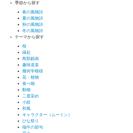
季節から探す
春の風物詩
夏の風物詩
秋の風物詩
冬の風物詩
テーマから探す
桜
縁起
鳥獣戯画
趣味道楽
幾何学模様
花・植物
食べ物
動物
二度染め
小紋
和風
キャラクター（ムーミン）
ひな祭り
端午の節句