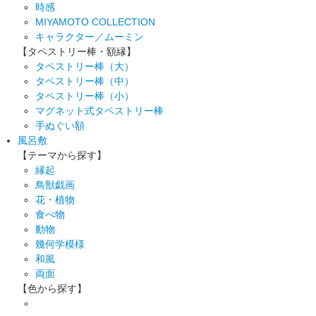
時感
MIYAMOTO COLLECTION
キャラクター／ムーミン
【タペストリー棒・額縁】
タペストリー棒（大）
タペストリー棒（中）
タペストリー棒（小）
マグネット式タペストリー棒
手ぬぐい額
風呂敷
【テーマから探す】
縁起
鳥獣戯画
花・植物
食べ物
動物
幾何学模様
和風
両面
【色から探す】