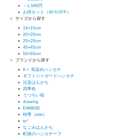
～1,500円
お得セット（40％OFF）
サイズから探す
15×15cm
20×20cm
25×25cm
45×45cm
55×55cm
ブランドから探す
K＋ 筒染めハンカチ
ギフトジャガードハンカチ
注染はんかち
四季色
うつろい桜
drawing
EAWASE
時季（toki）
to*
なごみはんかち
町娘のハンカチーフ