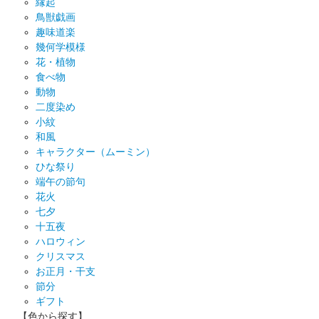
縁起
鳥獣戯画
趣味道楽
幾何学模様
花・植物
食べ物
動物
二度染め
小紋
和風
キャラクター（ムーミン）
ひな祭り
端午の節句
花火
七夕
十五夜
ハロウィン
クリスマス
お正月・干支
節分
ギフト
【色から探す】