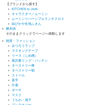
【ブランドから探す】
KITCHEN to cloth
キャラクター／ムーミン
ムーミンリバーシブルランチクロス
結びかや生地ふきん
晒木綿
そのままクリックでページへ移動します
雑貨・ファッション
みつろうラップ
マスキングテープ
リース（しめ縄）
風呂敷リング・パッチン
タペストリー棒
タペストリー額
ストール
甚平
巾着
ポーチ
マスク
うちわ・扇子
ブックカバー