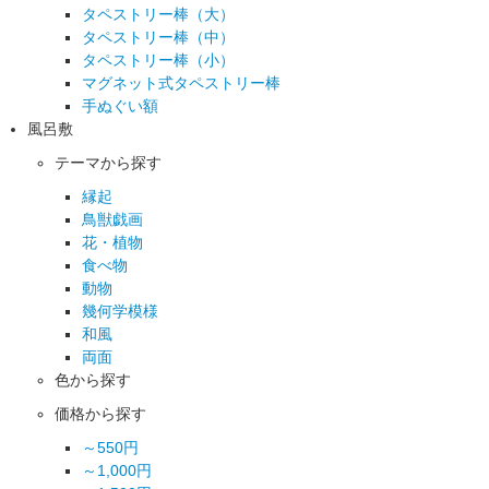
タペストリー棒（大）
タペストリー棒（中）
タペストリー棒（小）
マグネット式タペストリー棒
手ぬぐい額
風呂敷
テーマから探す
縁起
鳥獣戯画
花・植物
食べ物
動物
幾何学模様
和風
両面
色から探す
価格から探す
～550円
～1,000円