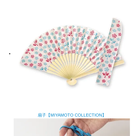
扇子【MIYAMOTO COLLECTION】