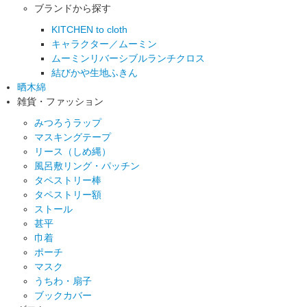
ブランドから探す
KITCHEN to cloth
キャラクター／ムーミン
ムーミンリバーシブルランチクロス
結びかや生地ふきん
晒木綿
雑貨・ファッション
みつろうラップ
マスキングテープ
リース（しめ縄）
風呂敷リング・パッチン
タペストリー棒
タペストリー額
ストール
甚平
巾着
ポーチ
マスク
うちわ・扇子
ブックカバー