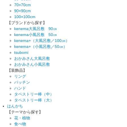
70×70cm
90×90cm
100×100cm
【ブランドから探す】
kenema大風呂敷 90㎝
kenema小風呂敷 50㎝
kenema+（大風呂敷／100㎝）
kenema+（小風呂敷／50㎝）
tsubomi
おかみさん大風呂敷
おかみさん小風呂敷
【装飾品】
リング
パッチン
ハンド
タペストリー棒（中）
タペストリー棒（大）
はんかち
【テーマから探す】
花・植物
食べ物