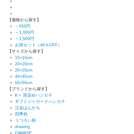
【価格から探す】
～550円
～1,000円
～1,500円
お得セット（40％OFF）
【サイズから探す】
15×15cm
20×20cm
25×25cm
45×45cm
55×55cm
【ブランドから探す】
K＋ 筒染めハンカチ
ギフトジャガードハンカチ
注染はんかち
四季色
うつろい桜
drawing
EAWASE