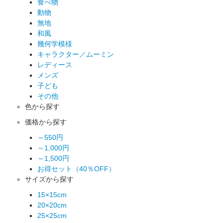
食べ物
動物
無地
和風
幾何学模様
キャラクター／ムーミン
レディース
メンズ
子ども
その他
色から探す
価格から探す
～550円
～1,000円
～1,500円
お得セット（40％OFF）
サイズから探す
15×15cm
20×20cm
25×25cm