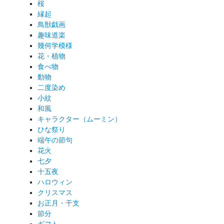
桜
縁起
鳥獣戯画
趣味道楽
幾何学模様
花・植物
食べ物
動物
二度染め
小紋
和風
キャラクター（ムーミン）
ひな祭り
端午の節句
花火
七夕
十五夜
ハロウィン
クリスマス
お正月・干支
節分
ギフト