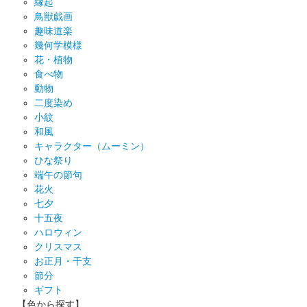
縁起
鳥獣戯画
趣味道楽
幾何学模様
花・植物
食べ物
動物
二度染め
小紋
和風
キャラクター（ムーミン）
ひな祭り
端午の節句
花火
七夕
十五夜
ハロウィン
クリスマス
お正月・干支
節分
ギフト
【色から探す】