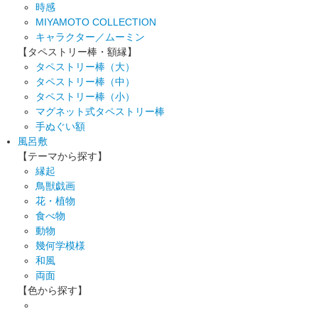
時感
MIYAMOTO COLLECTION
キャラクター／ムーミン
【タペストリー棒・額縁】
タペストリー棒（大）
タペストリー棒（中）
タペストリー棒（小）
マグネット式タペストリー棒
手ぬぐい額
風呂敷
【テーマから探す】
縁起
鳥獣戯画
花・植物
食べ物
動物
幾何学模様
和風
両面
【色から探す】