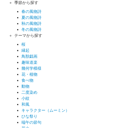
季節から探す
春の風物詩
夏の風物詩
秋の風物詩
冬の風物詩
テーマから探す
桜
縁起
鳥獣戯画
趣味道楽
幾何学模様
花・植物
食べ物
動物
二度染め
小紋
和風
キャラクター（ムーミン）
ひな祭り
端午の節句