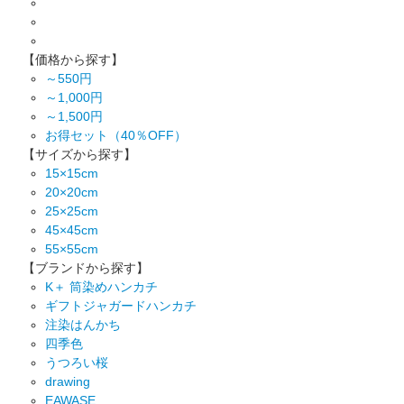
【価格から探す】
～550円
～1,000円
～1,500円
お得セット（40％OFF）
【サイズから探す】
15×15cm
20×20cm
25×25cm
45×45cm
55×55cm
【ブランドから探す】
K＋ 筒染めハンカチ
ギフトジャガードハンカチ
注染はんかち
四季色
うつろい桜
drawing
EAWASE