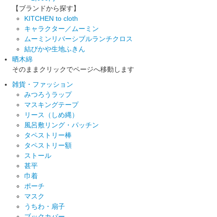
【ブランドから探す】
KITCHEN to cloth
キャラクター／ムーミン
ムーミンリバーシブルランチクロス
結びかや生地ふきん
晒木綿
そのままクリックでページへ移動します
雑貨・ファッション
みつろうラップ
マスキングテープ
リース（しめ縄）
風呂敷リング・パッチン
タペストリー棒
タペストリー額
ストール
甚平
巾着
ポーチ
マスク
うちわ・扇子
ブックカバー