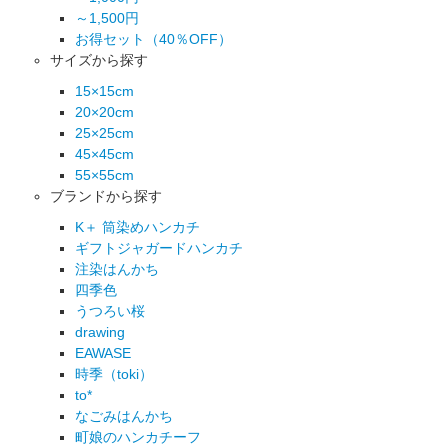
～1,500円
お得セット（40％OFF）
サイズから探す
15×15cm
20×20cm
25×25cm
45×45cm
55×55cm
ブランドから探す
K＋ 筒染めハンカチ
ギフトジャガードハンカチ
注染はんかち
四季色
うつろい桜
drawing
EAWASE
時季（toki）
to*
なごみはんかち
町娘のハンカチーフ