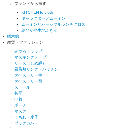
ブランドから探す
KITCHEN to cloth
キャラクター／ムーミン
ムーミンリバーシブルランチクロス
結びかや生地ふきん
晒木綿
雑貨・ファッション
みつろうラップ
マスキングテープ
リース（しめ縄）
風呂敷リング・パッチン
タペストリー棒
タペストリー額
ストール
甚平
巾着
ポーチ
マスク
うちわ・扇子
ブックカバー