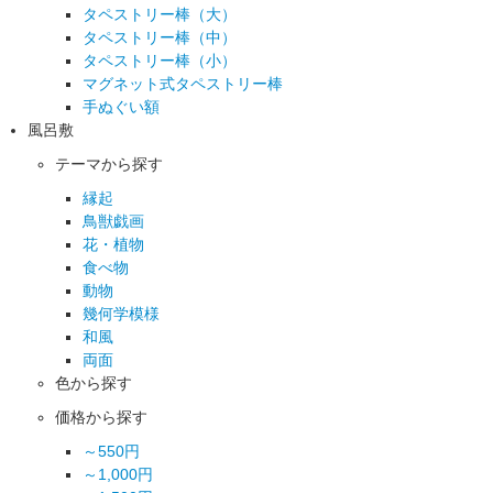
タペストリー棒（大）
タペストリー棒（中）
タペストリー棒（小）
マグネット式タペストリー棒
手ぬぐい額
風呂敷
テーマから探す
縁起
鳥獣戯画
花・植物
食べ物
動物
幾何学模様
和風
両面
色から探す
価格から探す
～550円
～1,000円