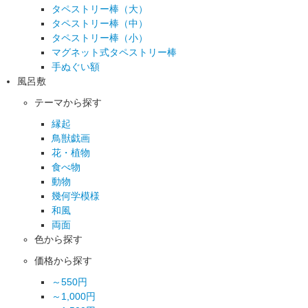
タペストリー棒（大）
タペストリー棒（中）
タペストリー棒（小）
マグネット式タペストリー棒
手ぬぐい額
風呂敷
テーマから探す
縁起
鳥獣戯画
花・植物
食べ物
動物
幾何学模様
和風
両面
色から探す
価格から探す
～550円
～1,000円