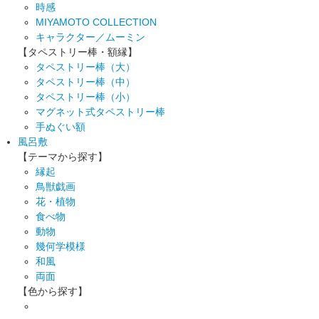
時感
MIYAMOTO COLLECTION
キャラクター／ムーミン
【タペストリー棒・額縁】
タペストリー棒（大）
タペストリー棒（中）
タペストリー棒（小）
マグネット式タペストリー棒
手ぬぐい額
風呂敷
【テーマから探す】
縁起
鳥獣戯画
花・植物
食べ物
動物
幾何学模様
和風
両面
【色から探す】