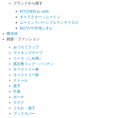
ブランドから探す
KITCHEN to cloth
キャラクター／ムーミン
ムーミンリバーシブルランチクロス
結びかや生地ふきん
晒木綿
雑貨・ファッション
みつろうラップ
マスキングテープ
リース（しめ縄）
風呂敷リング・パッチン
タペストリー棒
タペストリー額
ストール
甚平
巾着
ポーチ
マスク
うちわ・扇子
ブックカバー