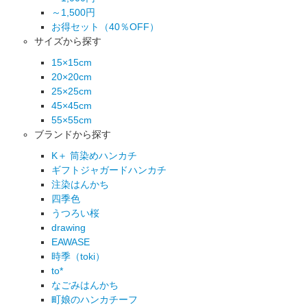
～1,500円
お得セット（40％OFF）
サイズから探す
15×15cm
20×20cm
25×25cm
45×45cm
55×55cm
ブランドから探す
K＋ 筒染めハンカチ
ギフトジャガードハンカチ
注染はんかち
四季色
うつろい桜
drawing
EAWASE
時季（toki）
to*
なごみはんかち
町娘のハンカチーフ