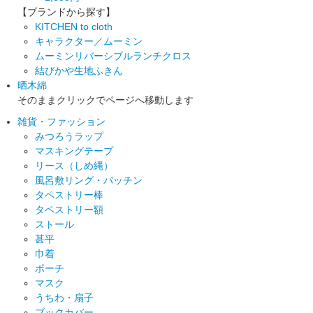
【ブランドから探す】
KITCHEN to cloth
キャラクター／ムーミン
ムーミンリバーシブルランチクロス
結びかや生地ふきん
晒木綿
そのままクリックでページへ移動します
雑貨・ファッション
みつろうラップ
マスキングテープ
リース（しめ縄）
風呂敷リング・パッチン
タペストリー棒
タペストリー額
ストール
甚平
巾着
ポーチ
マスク
うちわ・扇子
ブックカバー