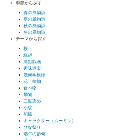
季節から探す
春の風物詩
夏の風物詩
秋の風物詩
冬の風物詩
テーマから探す
桜
縁起
鳥獣戯画
趣味道楽
幾何学模様
花・植物
食べ物
動物
二度染め
小紋
和風
キャラクター（ムーミン）
ひな祭り
端午の節句