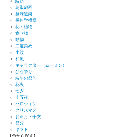
縁起
鳥獣戯画
趣味道楽
幾何学模様
花・植物
食べ物
動物
二度染め
小紋
和風
キャラクター（ムーミン）
ひな祭り
端午の節句
花火
七夕
十五夜
ハロウィン
クリスマス
お正月・干支
節分
ギフト
【色から探す】