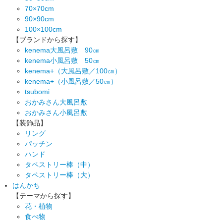
70×70cm
90×90cm
100×100cm
【ブランドから探す】
kenema大風呂敷 90㎝
kenema小風呂敷 50㎝
kenema+（大風呂敷／100㎝）
kenema+（小風呂敷／50㎝）
tsubomi
おかみさん大風呂敷
おかみさん小風呂敷
【装飾品】
リング
パッチン
ハンド
タペストリー棒（中）
タペストリー棒（大）
はんかち
【テーマから探す】
花・植物
食べ物