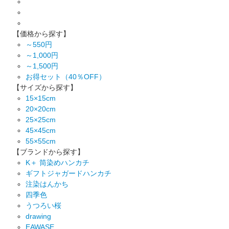
【価格から探す】
～550円
～1,000円
～1,500円
お得セット（40％OFF）
【サイズから探す】
15×15cm
20×20cm
25×25cm
45×45cm
55×55cm
【ブランドから探す】
K＋ 筒染めハンカチ
ギフトジャガードハンカチ
注染はんかち
四季色
うつろい桜
drawing
EAWASE