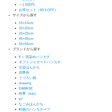
～1,500円
お得セット（40％OFF）
サイズから探す
15×15cm
20×20cm
25×25cm
45×45cm
55×55cm
ブランドから探す
K＋ 筒染めハンカチ
ギフトジャガードハンカチ
注染はんかち
四季色
うつろい桜
drawing
EAWASE
時季（toki）
to*
なごみはんかち
町娘のハンカチーフ