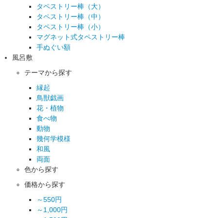
タペストリー棒（大）
タペストリー棒（中）
タペストリー棒（小）
マグネット式タペストリー棒
手ぬぐい額
風呂敷
テーマから探す
縁起
鳥獣戯画
花・植物
食べ物
動物
幾何学模様
和風
両面
色から探す
価格から探す
～550円
～1,000円