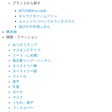
ブランドから探す
KITCHEN to cloth
キャラクター／ムーミン
ムーミンリバーシブルランチクロス
結びかや生地ふきん
晒木綿
雑貨・ファッション
みつろうラップ
マスキングテープ
リース（しめ縄）
風呂敷リング・パッチン
タペストリー棒
タペストリー額
ストール
甚平
巾着
ポーチ
マスク
うちわ・扇子
ブックカバー