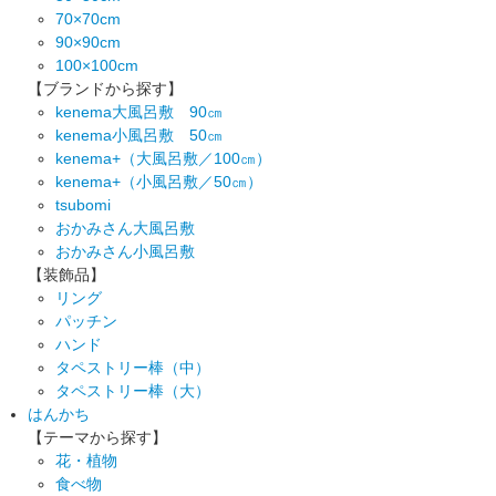
70×70cm
90×90cm
100×100cm
【ブランドから探す】
kenema大風呂敷 90㎝
kenema小風呂敷 50㎝
kenema+（大風呂敷／100㎝）
kenema+（小風呂敷／50㎝）
tsubomi
おかみさん大風呂敷
おかみさん小風呂敷
【装飾品】
リング
パッチン
ハンド
タペストリー棒（中）
タペストリー棒（大）
はんかち
【テーマから探す】
花・植物
食べ物