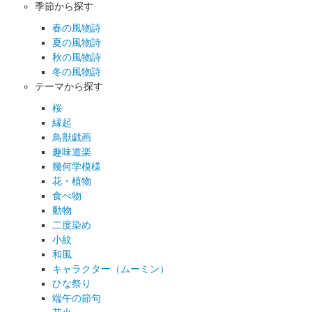
季節から探す
春の風物詩
夏の風物詩
秋の風物詩
冬の風物詩
テーマから探す
桜
縁起
鳥獣戯画
趣味道楽
幾何学模様
花・植物
食べ物
動物
二度染め
小紋
和風
キャラクター（ムーミン）
ひな祭り
端午の節句