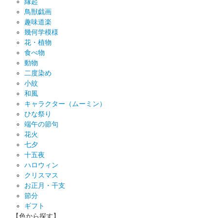
縁起
鳥獣戯画
趣味道楽
幾何学模様
花・植物
食べ物
動物
二度染め
小紋
和風
キャラクター（ムーミン）
ひな祭り
端午の節句
花火
七夕
十五夜
ハロウィン
クリスマス
お正月・干支
節分
ギフト
【色から探す】