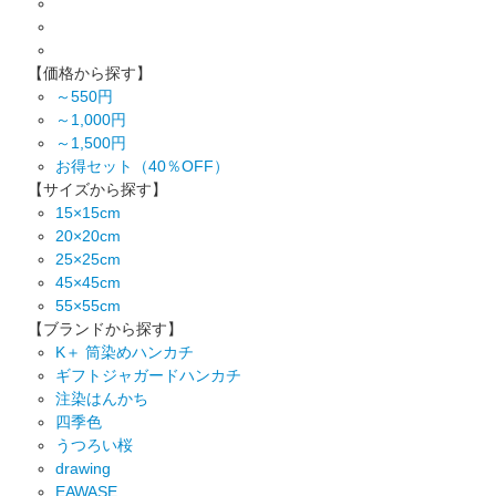
【価格から探す】
～550円
～1,000円
～1,500円
お得セット（40％OFF）
【サイズから探す】
15×15cm
20×20cm
25×25cm
45×45cm
55×55cm
【ブランドから探す】
K＋ 筒染めハンカチ
ギフトジャガードハンカチ
注染はんかち
四季色
うつろい桜
drawing
EAWASE