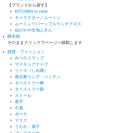
【ブランドから探す】
KITCHEN to cloth
キャラクター／ムーミン
ムーミンリバーシブルランチクロス
結びかや生地ふきん
晒木綿
そのままクリックでページへ移動します
雑貨・ファッション
みつろうラップ
マスキングテープ
リース（しめ縄）
風呂敷リング・パッチン
タペストリー棒
タペストリー額
ストール
甚平
巾着
ポーチ
マスク
うちわ・扇子
ブックカバー