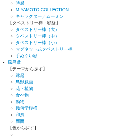
時感
MIYAMOTO COLLECTION
キャラクター／ムーミン
【タペストリー棒・額縁】
タペストリー棒（大）
タペストリー棒（中）
タペストリー棒（小）
マグネット式タペストリー棒
手ぬぐい額
風呂敷
【テーマから探す】
縁起
鳥獣戯画
花・植物
食べ物
動物
幾何学模様
和風
両面
【色から探す】