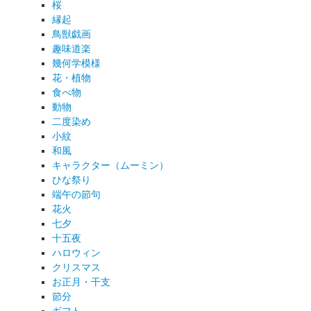
桜
縁起
鳥獣戯画
趣味道楽
幾何学模様
花・植物
食べ物
動物
二度染め
小紋
和風
キャラクター（ムーミン）
ひな祭り
端午の節句
花火
七夕
十五夜
ハロウィン
クリスマス
お正月・干支
節分
ギフト