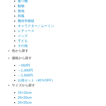
食べ物
動物
無地
和風
幾何学模様
キャラクター／ムーミン
レディース
メンズ
子ども
その他
色から探す
価格から探す
～550円
～1,000円
～1,500円
お得セット（40％OFF）
サイズから探す
15×15cm
20×20cm
25×25cm