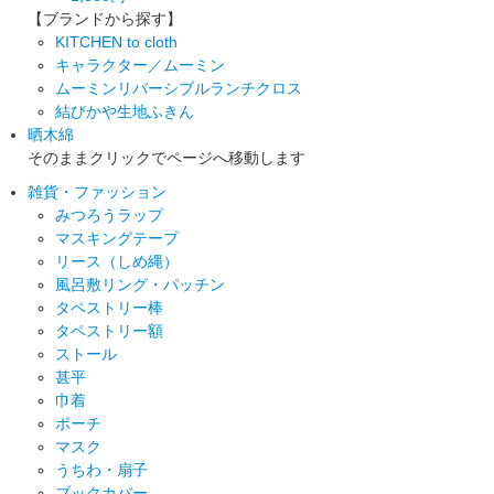
【ブランドから探す】
KITCHEN to cloth
キャラクター／ムーミン
ムーミンリバーシブルランチクロス
結びかや生地ふきん
晒木綿
そのままクリックでページへ移動します
雑貨・ファッション
みつろうラップ
マスキングテープ
リース（しめ縄）
風呂敷リング・パッチン
タペストリー棒
タペストリー額
ストール
甚平
巾着
ポーチ
マスク
うちわ・扇子
ブックカバー