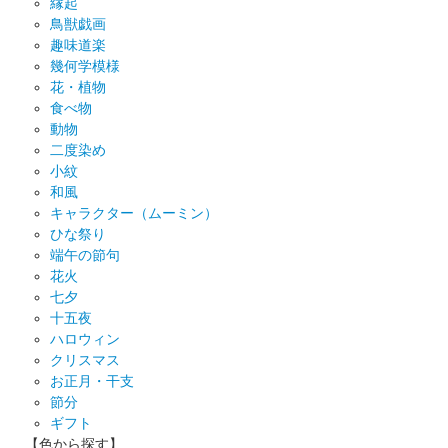
縁起
鳥獣戯画
趣味道楽
幾何学模様
花・植物
食べ物
動物
二度染め
小紋
和風
キャラクター（ムーミン）
ひな祭り
端午の節句
花火
七夕
十五夜
ハロウィン
クリスマス
お正月・干支
節分
ギフト
【色から探す】