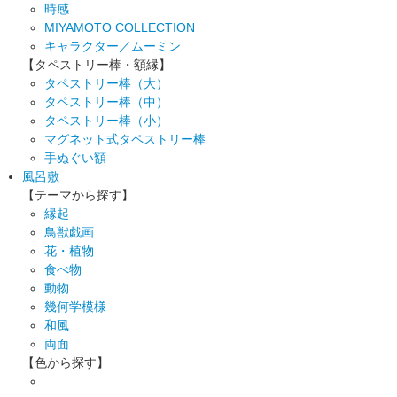
時感
MIYAMOTO COLLECTION
キャラクター／ムーミン
【タペストリー棒・額縁】
タペストリー棒（大）
タペストリー棒（中）
タペストリー棒（小）
マグネット式タペストリー棒
手ぬぐい額
風呂敷
【テーマから探す】
縁起
鳥獣戯画
花・植物
食べ物
動物
幾何学模様
和風
両面
【色から探す】