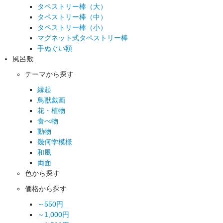
タペストリー棒（大）
タペストリー棒（中）
タペストリー棒（小）
マグネット式タペストリー棒
手ぬぐい額
風呂敷
テーマから探す
縁起
鳥獣戯画
花・植物
食べ物
動物
幾何学模様
和風
両面
色から探す
価格から探す
～550円
～1,000円