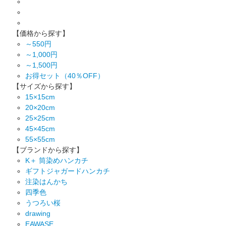
【価格から探す】
～550円
～1,000円
～1,500円
お得セット（40％OFF）
【サイズから探す】
15×15cm
20×20cm
25×25cm
45×45cm
55×55cm
【ブランドから探す】
K＋ 筒染めハンカチ
ギフトジャガードハンカチ
注染はんかち
四季色
うつろい桜
drawing
EAWASE