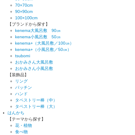
70×70cm
90×90cm
100×100cm
【ブランドから探す】
kenema大風呂敷 90㎝
kenema小風呂敷 50㎝
kenema+（大風呂敷／100㎝）
kenema+（小風呂敷／50㎝）
tsubomi
おかみさん大風呂敷
おかみさん小風呂敷
【装飾品】
リング
パッチン
ハンド
タペストリー棒（中）
タペストリー棒（大）
はんかち
【テーマから探す】
花・植物
食べ物