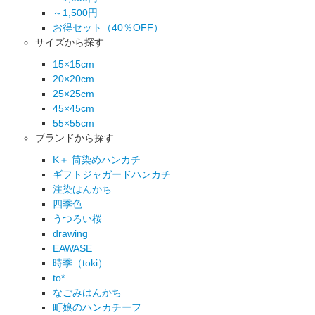
～1,500円
お得セット（40％OFF）
サイズから探す
15×15cm
20×20cm
25×25cm
45×45cm
55×55cm
ブランドから探す
K＋ 筒染めハンカチ
ギフトジャガードハンカチ
注染はんかち
四季色
うつろい桜
drawing
EAWASE
時季（toki）
to*
なごみはんかち
町娘のハンカチーフ