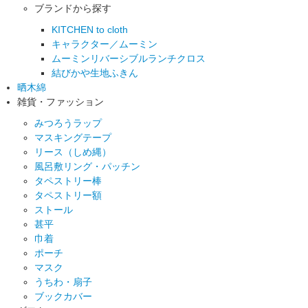
ブランドから探す
KITCHEN to cloth
キャラクター／ムーミン
ムーミンリバーシブルランチクロス
結びかや生地ふきん
晒木綿
雑貨・ファッション
みつろうラップ
マスキングテープ
リース（しめ縄）
風呂敷リング・パッチン
タペストリー棒
タペストリー額
ストール
甚平
巾着
ポーチ
マスク
うちわ・扇子
ブックカバー