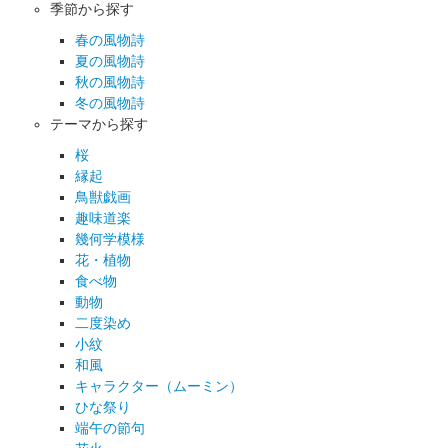
季節から探す
春の風物詩
夏の風物詩
秋の風物詩
冬の風物詩
テーマから探す
桜
縁起
鳥獣戯画
趣味道楽
幾何学模様
花・植物
食べ物
動物
二度染め
小紋
和風
キャラクター（ムーミン）
ひな祭り
端午の節句