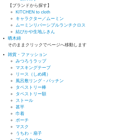
【ブランドから探す】
KITCHEN to cloth
キャラクター／ムーミン
ムーミンリバーシブルランチクロス
結びかや生地ふきん
晒木綿
そのままクリックでページへ移動します
雑貨・ファッション
みつろうラップ
マスキングテープ
リース（しめ縄）
風呂敷リング・パッチン
タペストリー棒
タペストリー額
ストール
甚平
巾着
ポーチ
マスク
うちわ・扇子
ブックカバー