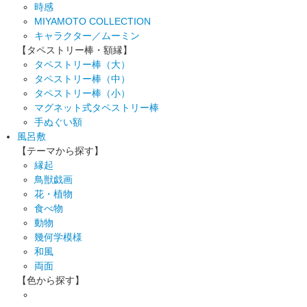
時感
MIYAMOTO COLLECTION
キャラクター／ムーミン
【タペストリー棒・額縁】
タペストリー棒（大）
タペストリー棒（中）
タペストリー棒（小）
マグネット式タペストリー棒
手ぬぐい額
風呂敷
【テーマから探す】
縁起
鳥獣戯画
花・植物
食べ物
動物
幾何学模様
和風
両面
【色から探す】