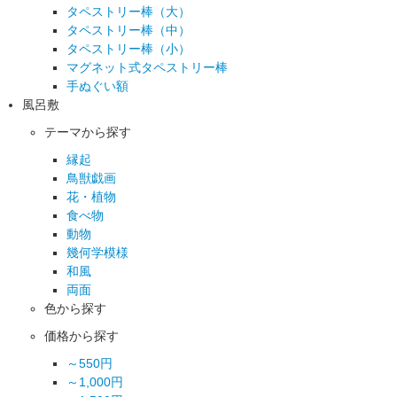
タペストリー棒（大）
タペストリー棒（中）
タペストリー棒（小）
マグネット式タペストリー棒
手ぬぐい額
風呂敷
テーマから探す
縁起
鳥獣戯画
花・植物
食べ物
動物
幾何学模様
和風
両面
色から探す
価格から探す
～550円
～1,000円