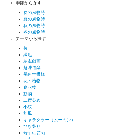
季節から探す
春の風物詩
夏の風物詩
秋の風物詩
冬の風物詩
テーマから探す
桜
縁起
鳥獣戯画
趣味道楽
幾何学模様
花・植物
食べ物
動物
二度染め
小紋
和風
キャラクター（ムーミン）
ひな祭り
端午の節句