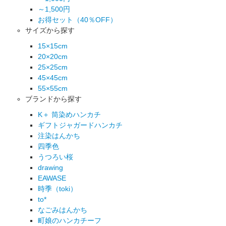
～1,500円
お得セット（40％OFF）
サイズから探す
15×15cm
20×20cm
25×25cm
45×45cm
55×55cm
ブランドから探す
K＋ 筒染めハンカチ
ギフトジャガードハンカチ
注染はんかち
四季色
うつろい桜
drawing
EAWASE
時季（toki）
to*
なごみはんかち
町娘のハンカチーフ