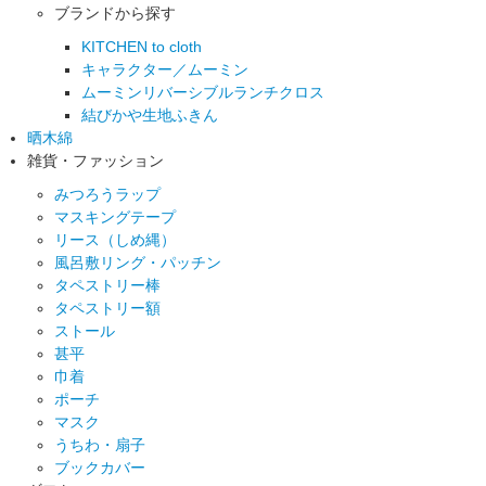
ブランドから探す
KITCHEN to cloth
キャラクター／ムーミン
ムーミンリバーシブルランチクロス
結びかや生地ふきん
晒木綿
雑貨・ファッション
みつろうラップ
マスキングテープ
リース（しめ縄）
風呂敷リング・パッチン
タペストリー棒
タペストリー額
ストール
甚平
巾着
ポーチ
マスク
うちわ・扇子
ブックカバー