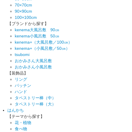
70×70cm
90×90cm
100×100cm
【ブランドから探す】
kenema大風呂敷 90㎝
kenema小風呂敷 50㎝
kenema+（大風呂敷／100㎝）
kenema+（小風呂敷／50㎝）
tsubomi
おかみさん大風呂敷
おかみさん小風呂敷
【装飾品】
リング
パッチン
ハンド
タペストリー棒（中）
タペストリー棒（大）
はんかち
【テーマから探す】
花・植物
食べ物