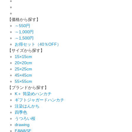
【価格から探す】
～550円
～1,000円
～1,500円
お得セット（40％OFF）
【サイズから探す】
15×15cm
20×20cm
25×25cm
45×45cm
55×55cm
【ブランドから探す】
K＋ 筒染めハンカチ
ギフトジャガードハンカチ
注染はんかち
四季色
うつろい桜
drawing
EAWASE