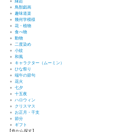
縁起
鳥獣戯画
趣味道楽
幾何学模様
花・植物
食べ物
動物
二度染め
小紋
和風
キャラクター（ムーミン）
ひな祭り
端午の節句
花火
七夕
十五夜
ハロウィン
クリスマス
お正月・干支
節分
ギフト
【色から探す】