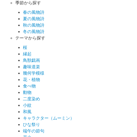
季節から探す
春の風物詩
夏の風物詩
秋の風物詩
冬の風物詩
テーマから探す
桜
縁起
鳥獣戯画
趣味道楽
幾何学模様
花・植物
食べ物
動物
二度染め
小紋
和風
キャラクター（ムーミン）
ひな祭り
端午の節句