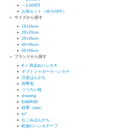
～1,500円
お得セット（40％OFF）
サイズから探す
15×15cm
20×20cm
25×25cm
45×45cm
55×55cm
ブランドから探す
K＋ 筒染めハンカチ
ギフトジャガードハンカチ
注染はんかち
四季色
うつろい桜
drawing
EAWASE
時季（toki）
to*
なごみはんかち
町娘のハンカチーフ