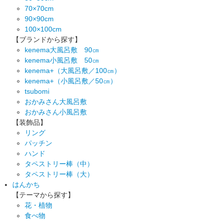
70×70cm
90×90cm
100×100cm
【ブランドから探す】
kenema大風呂敷 90㎝
kenema小風呂敷 50㎝
kenema+（大風呂敷／100㎝）
kenema+（小風呂敷／50㎝）
tsubomi
おかみさん大風呂敷
おかみさん小風呂敷
【装飾品】
リング
パッチン
ハンド
タペストリー棒（中）
タペストリー棒（大）
はんかち
【テーマから探す】
花・植物
食べ物