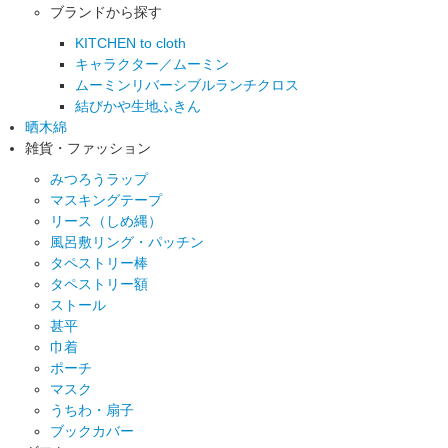
ブランドから探す
KITCHEN to cloth
キャラクター／ムーミン
ムーミンリバーシブルランチクロス
結びかや生地ふきん
晒木綿
雑貨・ファッション
みつろうラップ
マスキングテープ
リース（しめ縄）
風呂敷リング・パッチン
タペストリー棒
タペストリー額
ストール
甚平
巾着
ポーチ
マスク
うちわ・扇子
ブックカバー