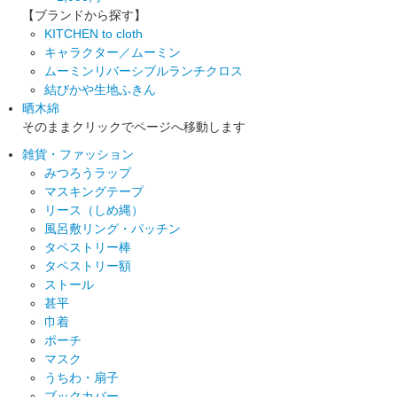
【ブランドから探す】
KITCHEN to cloth
キャラクター／ムーミン
ムーミンリバーシブルランチクロス
結びかや生地ふきん
晒木綿
そのままクリックでページへ移動します
雑貨・ファッション
みつろうラップ
マスキングテープ
リース（しめ縄）
風呂敷リング・パッチン
タペストリー棒
タペストリー額
ストール
甚平
巾着
ポーチ
マスク
うちわ・扇子
ブックカバー