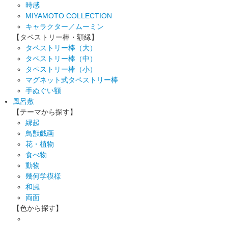
時感
MIYAMOTO COLLECTION
キャラクター／ムーミン
【タペストリー棒・額縁】
タペストリー棒（大）
タペストリー棒（中）
タペストリー棒（小）
マグネット式タペストリー棒
手ぬぐい額
風呂敷
【テーマから探す】
縁起
鳥獣戯画
花・植物
食べ物
動物
幾何学模様
和風
両面
【色から探す】