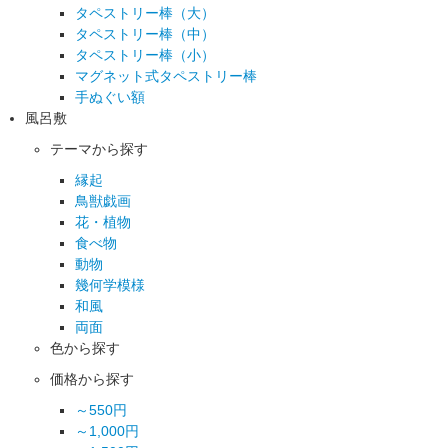
タペストリー棒（大）
タペストリー棒（中）
タペストリー棒（小）
マグネット式タペストリー棒
手ぬぐい額
風呂敷
テーマから探す
縁起
鳥獣戯画
花・植物
食べ物
動物
幾何学模様
和風
両面
色から探す
価格から探す
～550円
～1,000円