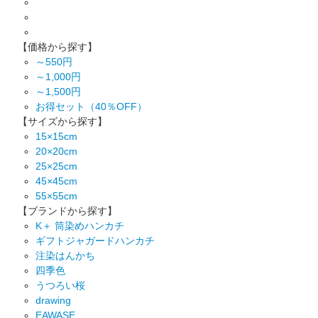
【価格から探す】
～550円
～1,000円
～1,500円
お得セット（40％OFF）
【サイズから探す】
15×15cm
20×20cm
25×25cm
45×45cm
55×55cm
【ブランドから探す】
K＋ 筒染めハンカチ
ギフトジャガードハンカチ
注染はんかち
四季色
うつろい桜
drawing
EAWASE