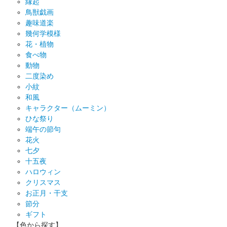
縁起
鳥獣戯画
趣味道楽
幾何学模様
花・植物
食べ物
動物
二度染め
小紋
和風
キャラクター（ムーミン）
ひな祭り
端午の節句
花火
七夕
十五夜
ハロウィン
クリスマス
お正月・干支
節分
ギフト
【色から探す】