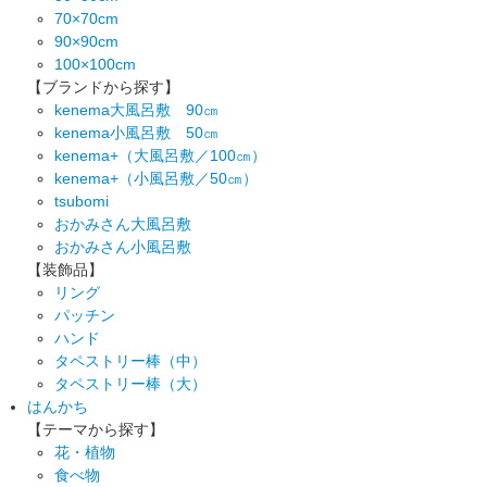
70×70cm
90×90cm
100×100cm
【ブランドから探す】
kenema大風呂敷 90㎝
kenema小風呂敷 50㎝
kenema+（大風呂敷／100㎝）
kenema+（小風呂敷／50㎝）
tsubomi
おかみさん大風呂敷
おかみさん小風呂敷
【装飾品】
リング
パッチン
ハンド
タペストリー棒（中）
タペストリー棒（大）
はんかち
【テーマから探す】
花・植物
食べ物