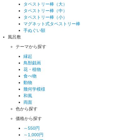
タペストリー棒（大）
タペストリー棒（中）
タペストリー棒（小）
マグネット式タペストリー棒
手ぬぐい額
風呂敷
テーマから探す
縁起
鳥獣戯画
花・植物
食べ物
動物
幾何学模様
和風
両面
色から探す
価格から探す
～550円
～1,000円