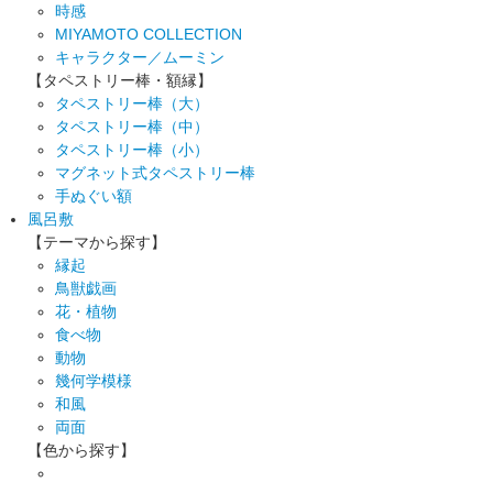
時感
MIYAMOTO COLLECTION
キャラクター／ムーミン
【タペストリー棒・額縁】
タペストリー棒（大）
タペストリー棒（中）
タペストリー棒（小）
マグネット式タペストリー棒
手ぬぐい額
風呂敷
【テーマから探す】
縁起
鳥獣戯画
花・植物
食べ物
動物
幾何学模様
和風
両面
【色から探す】