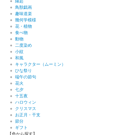
縁起
鳥獣戯画
趣味道楽
幾何学模様
花・植物
食べ物
動物
二度染め
小紋
和風
キャラクター（ムーミン）
ひな祭り
端午の節句
花火
七夕
十五夜
ハロウィン
クリスマス
お正月・干支
節分
ギフト
【色から探す】