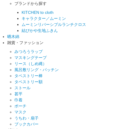
ブランドから探す
KITCHEN to cloth
キャラクター／ムーミン
ムーミンリバーシブルランチクロス
結びかや生地ふきん
晒木綿
雑貨・ファッション
みつろうラップ
マスキングテープ
リース（しめ縄）
風呂敷リング・パッチン
タペストリー棒
タペストリー額
ストール
甚平
巾着
ポーチ
マスク
うちわ・扇子
ブックカバー