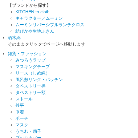
【ブランドから探す】
KITCHEN to cloth
キャラクター／ムーミン
ムーミンリバーシブルランチクロス
結びかや生地ふきん
晒木綿
そのままクリックでページへ移動します
雑貨・ファッション
みつろうラップ
マスキングテープ
リース（しめ縄）
風呂敷リング・パッチン
タペストリー棒
タペストリー額
ストール
甚平
巾着
ポーチ
マスク
うちわ・扇子
ブックカバー