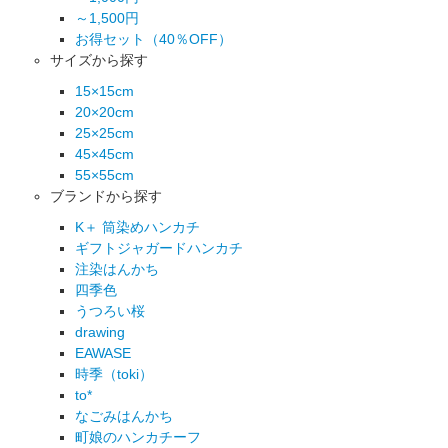
～1,500円
お得セット（40％OFF）
サイズから探す
15×15cm
20×20cm
25×25cm
45×45cm
55×55cm
ブランドから探す
K＋ 筒染めハンカチ
ギフトジャガードハンカチ
注染はんかち
四季色
うつろい桜
drawing
EAWASE
時季（toki）
to*
なごみはんかち
町娘のハンカチーフ