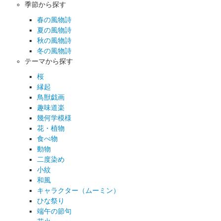
季節から探す
春の風物詩
夏の風物詩
秋の風物詩
冬の風物詩
テーマから探す
桜
縁起
鳥獣戯画
趣味道楽
幾何学模様
花・植物
食べ物
動物
二度染め
小紋
和風
キャラクター（ムーミン）
ひな祭り
端午の節句