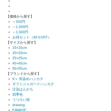
【価格から探す】
～550円
～1,000円
～1,500円
お得セット（40％OFF）
【サイズから探す】
15×15cm
20×20cm
25×25cm
45×45cm
55×55cm
【ブランドから探す】
K＋ 筒染めハンカチ
ギフトジャガードハンカチ
注染はんかち
四季色
うつろい桜
drawing
EAWASE