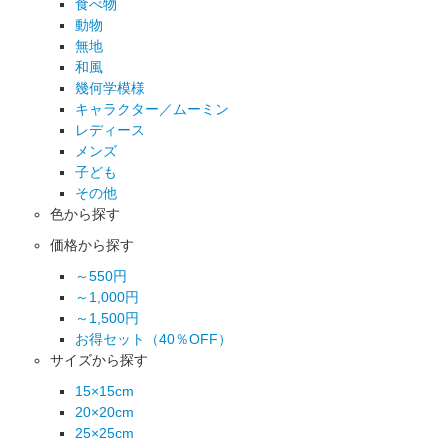
食べ物
動物
無地
和風
幾何学模様
キャラクター／ムーミン
レディース
メンズ
子ども
その他
色から探す
価格から探す
～550円
～1,000円
～1,500円
お得セット（40％OFF）
サイズから探す
15×15cm
20×20cm
25×25cm