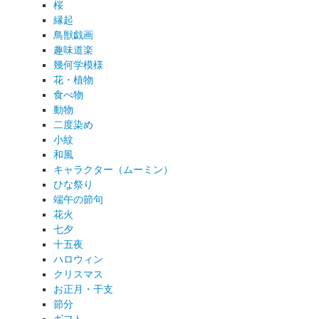
桜
縁起
鳥獣戯画
趣味道楽
幾何学模様
花・植物
食べ物
動物
二度染め
小紋
和風
キャラクター（ムーミン）
ひな祭り
端午の節句
花火
七夕
十五夜
ハロウィン
クリスマス
お正月・干支
節分
ギフト