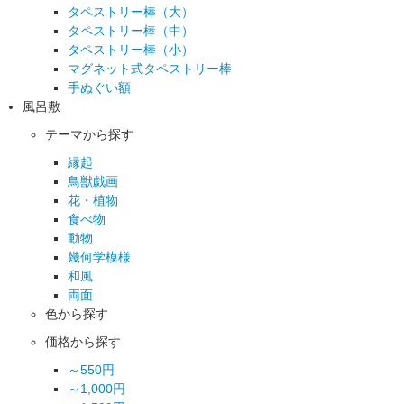
タペストリー棒（大）
タペストリー棒（中）
タペストリー棒（小）
マグネット式タペストリー棒
手ぬぐい額
風呂敷
テーマから探す
縁起
鳥獣戯画
花・植物
食べ物
動物
幾何学模様
和風
両面
色から探す
価格から探す
～550円
～1,000円