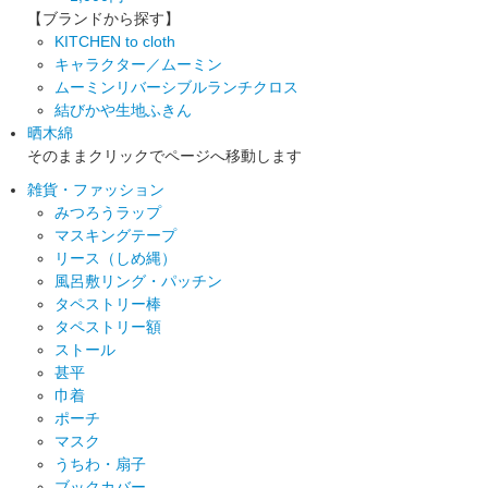
【ブランドから探す】
KITCHEN to cloth
キャラクター／ムーミン
ムーミンリバーシブルランチクロス
結びかや生地ふきん
晒木綿
そのままクリックでページへ移動します
雑貨・ファッション
みつろうラップ
マスキングテープ
リース（しめ縄）
風呂敷リング・パッチン
タペストリー棒
タペストリー額
ストール
甚平
巾着
ポーチ
マスク
うちわ・扇子
ブックカバー