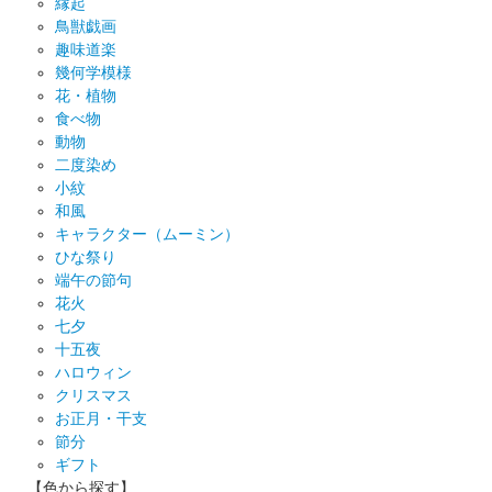
縁起
鳥獣戯画
趣味道楽
幾何学模様
花・植物
食べ物
動物
二度染め
小紋
和風
キャラクター（ムーミン）
ひな祭り
端午の節句
花火
七夕
十五夜
ハロウィン
クリスマス
お正月・干支
節分
ギフト
【色から探す】