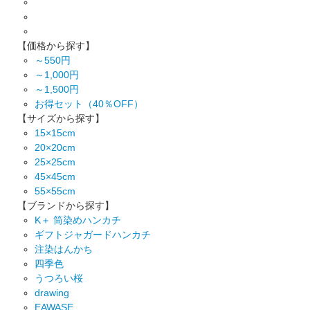
【価格から探す】
～550円
～1,000円
～1,500円
お得セット（40％OFF）
【サイズから探す】
15×15cm
20×20cm
25×25cm
45×45cm
55×55cm
【ブランドから探す】
K＋ 筒染めハンカチ
ギフトジャガードハンカチ
注染はんかち
四季色
うつろい桜
drawing
EAWASE