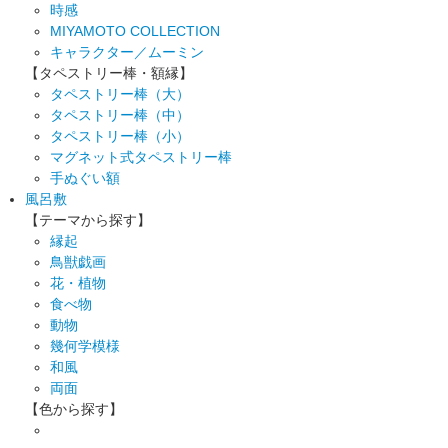
時感
MIYAMOTO COLLECTION
キャラクター／ムーミン
【タペストリー棒・額縁】
タペストリー棒（大）
タペストリー棒（中）
タペストリー棒（小）
マグネット式タペストリー棒
手ぬぐい額
風呂敷
【テーマから探す】
縁起
鳥獣戯画
花・植物
食べ物
動物
幾何学模様
和風
両面
【色から探す】