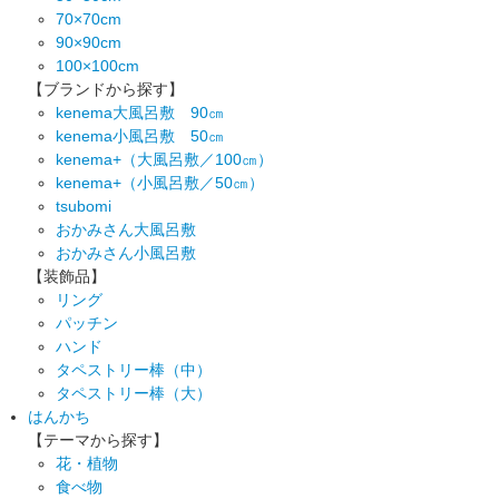
70×70cm
90×90cm
100×100cm
【ブランドから探す】
kenema大風呂敷 90㎝
kenema小風呂敷 50㎝
kenema+（大風呂敷／100㎝）
kenema+（小風呂敷／50㎝）
tsubomi
おかみさん大風呂敷
おかみさん小風呂敷
【装飾品】
リング
パッチン
ハンド
タペストリー棒（中）
タペストリー棒（大）
はんかち
【テーマから探す】
花・植物
食べ物