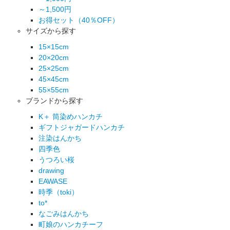
～1,500円
お得セット（40％OFF）
サイズから探す
15×15cm
20×20cm
25×25cm
45×45cm
55×55cm
ブランドから探す
K＋ 筒染めハンカチ
ギフトジャガードハンカチ
注染はんかち
四季色
うつろい桜
drawing
EAWASE
時季（toki）
to*
なごみはんかち
町娘のハンカチーフ