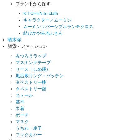
ブランドから探す
KITCHEN to cloth
キャラクター／ムーミン
ムーミンリバーシブルランチクロス
結びかや生地ふきん
晒木綿
雑貨・ファッション
みつろうラップ
マスキングテープ
リース（しめ縄）
風呂敷リング・パッチン
タペストリー棒
タペストリー額
ストール
甚平
巾着
ポーチ
マスク
うちわ・扇子
ブックカバー