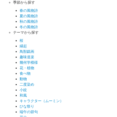
季節から探す
春の風物詩
夏の風物詩
秋の風物詩
冬の風物詩
テーマから探す
桜
縁起
鳥獣戯画
趣味道楽
幾何学模様
花・植物
食べ物
動物
二度染め
小紋
和風
キャラクター（ムーミン）
ひな祭り
端午の節句