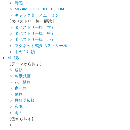
時感
MIYAMOTO COLLECTION
キャラクター／ムーミン
【タペストリー棒・額縁】
タペストリー棒（大）
タペストリー棒（中）
タペストリー棒（小）
マグネット式タペストリー棒
手ぬぐい額
風呂敷
【テーマから探す】
縁起
鳥獣戯画
花・植物
食べ物
動物
幾何学模様
和風
両面
【色から探す】