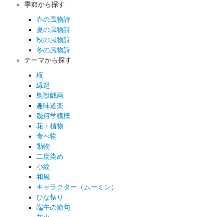
季節から探す
春の風物詩
夏の風物詩
秋の風物詩
冬の風物詩
テーマから探す
桜
縁起
鳥獣戯画
趣味道楽
幾何学模様
花・植物
食べ物
動物
二度染め
小紋
和風
キャラクター（ムーミン）
ひな祭り
端午の節句