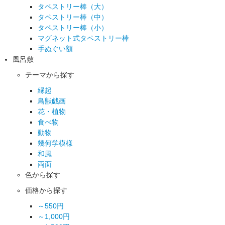
タペストリー棒（大）
タペストリー棒（中）
タペストリー棒（小）
マグネット式タペストリー棒
手ぬぐい額
風呂敷
テーマから探す
縁起
鳥獣戯画
花・植物
食べ物
動物
幾何学模様
和風
両面
色から探す
価格から探す
～550円
～1,000円