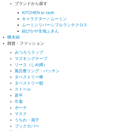
ブランドから探す
KITCHEN to cloth
キャラクター／ムーミン
ムーミンリバーシブルランチクロス
結びかや生地ふきん
晒木綿
雑貨・ファッション
みつろうラップ
マスキングテープ
リース（しめ縄）
風呂敷リング・パッチン
タペストリー棒
タペストリー額
ストール
甚平
巾着
ポーチ
マスク
うちわ・扇子
ブックカバー