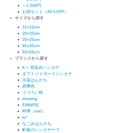
～1,500円
お得セット（40％OFF）
サイズから探す
15×15cm
20×20cm
25×25cm
45×45cm
55×55cm
ブランドから探す
K＋ 筒染めハンカチ
ギフトジャガードハンカチ
注染はんかち
四季色
うつろい桜
drawing
EAWASE
時季（toki）
to*
なごみはんかち
町娘のハンカチーフ