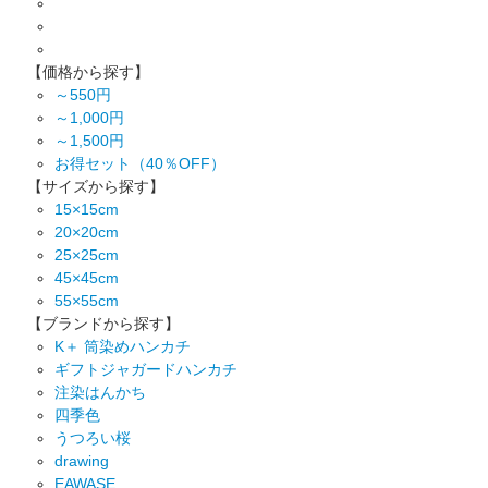
【価格から探す】
～550円
～1,000円
～1,500円
お得セット（40％OFF）
【サイズから探す】
15×15cm
20×20cm
25×25cm
45×45cm
55×55cm
【ブランドから探す】
K＋ 筒染めハンカチ
ギフトジャガードハンカチ
注染はんかち
四季色
うつろい桜
drawing
EAWASE