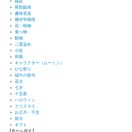
縁起
鳥獣戯画
趣味道楽
幾何学模様
花・植物
食べ物
動物
二度染め
小紋
和風
キャラクター（ムーミン）
ひな祭り
端午の節句
花火
七夕
十五夜
ハロウィン
クリスマス
お正月・干支
節分
ギフト
【色から探す】