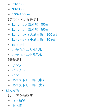
70×70cm
90×90cm
100×100cm
【ブランドから探す】
kenema大風呂敷 90㎝
kenema小風呂敷 50㎝
kenema+（大風呂敷／100㎝）
kenema+（小風呂敷／50㎝）
tsubomi
おかみさん大風呂敷
おかみさん小風呂敷
【装飾品】
リング
パッチン
ハンド
タペストリー棒（中）
タペストリー棒（大）
はんかち
【テーマから探す】
花・植物
食べ物