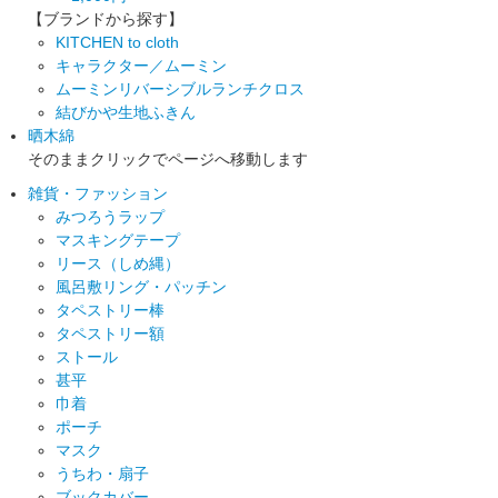
【ブランドから探す】
KITCHEN to cloth
キャラクター／ムーミン
ムーミンリバーシブルランチクロス
結びかや生地ふきん
晒木綿
そのままクリックでページへ移動します
雑貨・ファッション
みつろうラップ
マスキングテープ
リース（しめ縄）
風呂敷リング・パッチン
タペストリー棒
タペストリー額
ストール
甚平
巾着
ポーチ
マスク
うちわ・扇子
ブックカバー