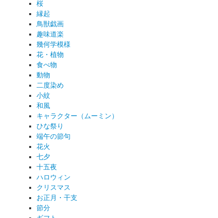
桜
縁起
鳥獣戯画
趣味道楽
幾何学模様
花・植物
食べ物
動物
二度染め
小紋
和風
キャラクター（ムーミン）
ひな祭り
端午の節句
花火
七夕
十五夜
ハロウィン
クリスマス
お正月・干支
節分
ギフト