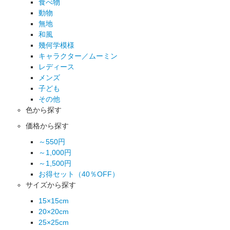
食べ物
動物
無地
和風
幾何学模様
キャラクター／ムーミン
レディース
メンズ
子ども
その他
色から探す
価格から探す
～550円
～1,000円
～1,500円
お得セット（40％OFF）
サイズから探す
15×15cm
20×20cm
25×25cm