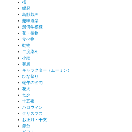
桜
縁起
鳥獣戯画
趣味道楽
幾何学模様
花・植物
食べ物
動物
二度染め
小紋
和風
キャラクター（ムーミン）
ひな祭り
端午の節句
花火
七夕
十五夜
ハロウィン
クリスマス
お正月・干支
節分
ギフト