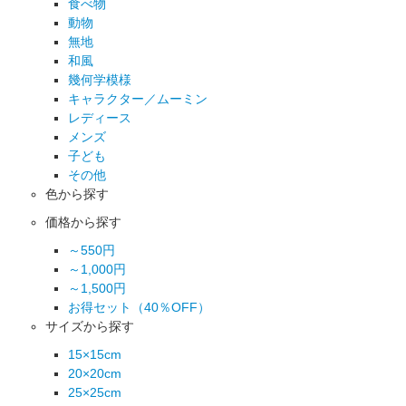
食べ物
動物
無地
和風
幾何学模様
キャラクター／ムーミン
レディース
メンズ
子ども
その他
色から探す
価格から探す
～550円
～1,000円
～1,500円
お得セット（40％OFF）
サイズから探す
15×15cm
20×20cm
25×25cm