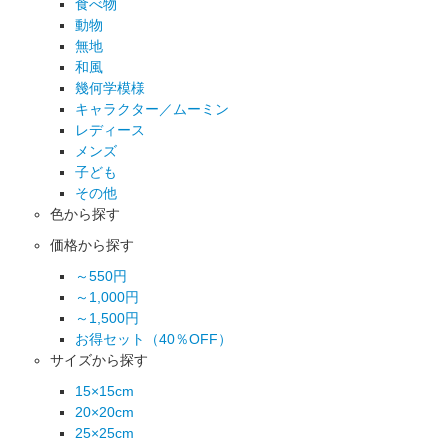
食べ物
動物
無地
和風
幾何学模様
キャラクター／ムーミン
レディース
メンズ
子ども
その他
色から探す
価格から探す
～550円
～1,000円
～1,500円
お得セット（40％OFF）
サイズから探す
15×15cm
20×20cm
25×25cm