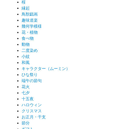
桜
縁起
鳥獣戯画
趣味道楽
幾何学模様
花・植物
食べ物
動物
二度染め
小紋
和風
キャラクター（ムーミン）
ひな祭り
端午の節句
花火
七夕
十五夜
ハロウィン
クリスマス
お正月・干支
節分
ギフト