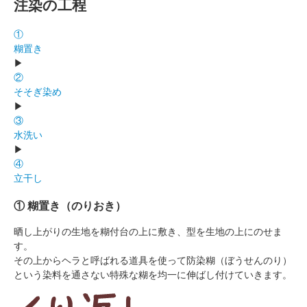
注染の工程
①
糊置き
▶
②
そそぎ染め
▶
③
水洗い
▶
④
立干し
① 糊置き（のりおき）
晒し上がりの生地を糊付台の上に敷き、型を生地の上にのせま
す。
その上からヘラと呼ばれる道具を使って防染糊（ぼうせんのり）
という染料を通さない特殊な糊を均一に伸ばし付けていきます。