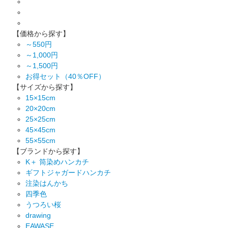
【価格から探す】
～550円
～1,000円
～1,500円
お得セット（40％OFF）
【サイズから探す】
15×15cm
20×20cm
25×25cm
45×45cm
55×55cm
【ブランドから探す】
K＋ 筒染めハンカチ
ギフトジャガードハンカチ
注染はんかち
四季色
うつろい桜
drawing
EAWASE