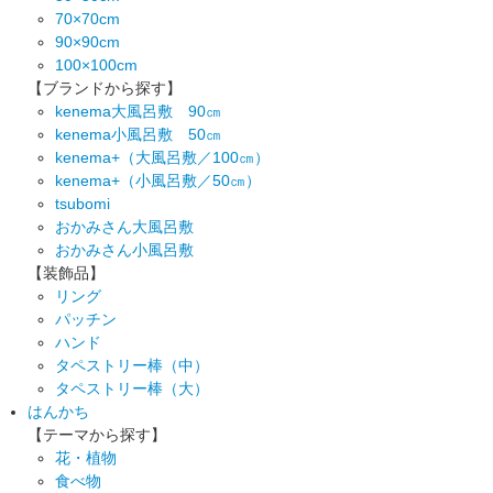
70×70cm
90×90cm
100×100cm
【ブランドから探す】
kenema大風呂敷 90㎝
kenema小風呂敷 50㎝
kenema+（大風呂敷／100㎝）
kenema+（小風呂敷／50㎝）
tsubomi
おかみさん大風呂敷
おかみさん小風呂敷
【装飾品】
リング
パッチン
ハンド
タペストリー棒（中）
タペストリー棒（大）
はんかち
【テーマから探す】
花・植物
食べ物