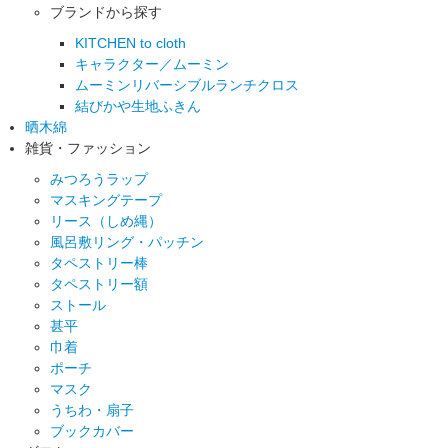
ブランドから探す
KITCHEN to cloth
キャラクター／ムーミン
ムーミンリバーシブルランチクロス
結びかや生地ふきん
晒木綿
雑貨・ファッション
みつろうラップ
マスキングテープ
リース（しめ縄）
風呂敷リング・パッチン
タペストリー棒
タペストリー額
ストール
甚平
巾着
ポーチ
マスク
うちわ・扇子
ブックカバー