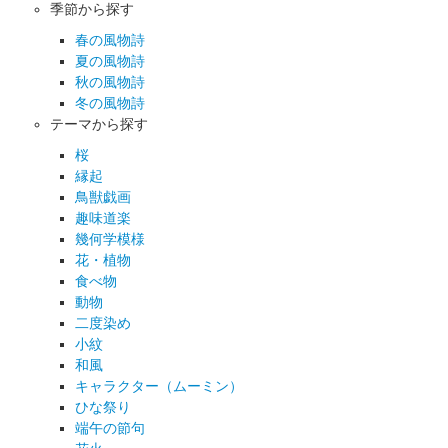
季節から探す
春の風物詩
夏の風物詩
秋の風物詩
冬の風物詩
テーマから探す
桜
縁起
鳥獣戯画
趣味道楽
幾何学模様
花・植物
食べ物
動物
二度染め
小紋
和風
キャラクター（ムーミン）
ひな祭り
端午の節句