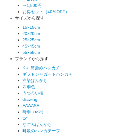
～1,500円
お得セット（40％OFF）
サイズから探す
15×15cm
20×20cm
25×25cm
45×45cm
55×55cm
ブランドから探す
K＋ 筒染めハンカチ
ギフトジャガードハンカチ
注染はんかち
四季色
うつろい桜
drawing
EAWASE
時季（toki）
to*
なごみはんかち
町娘のハンカチーフ