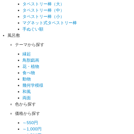
タペストリー棒（大）
タペストリー棒（中）
タペストリー棒（小）
マグネット式タペストリー棒
手ぬぐい額
風呂敷
テーマから探す
縁起
鳥獣戯画
花・植物
食べ物
動物
幾何学模様
和風
両面
色から探す
価格から探す
～550円
～1,000円