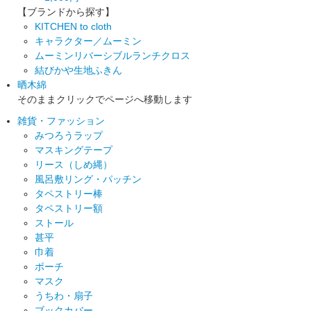
【ブランドから探す】
KITCHEN to cloth
キャラクター／ムーミン
ムーミンリバーシブルランチクロス
結びかや生地ふきん
晒木綿
そのままクリックでページへ移動します
雑貨・ファッション
みつろうラップ
マスキングテープ
リース（しめ縄）
風呂敷リング・パッチン
タペストリー棒
タペストリー額
ストール
甚平
巾着
ポーチ
マスク
うちわ・扇子
ブックカバー