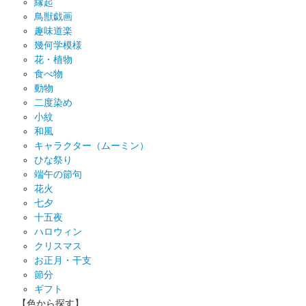
縁起
鳥獣戯画
趣味道楽
幾何学模様
花・植物
食べ物
動物
二度染め
小紋
和風
キャラクター（ムーミン）
ひな祭り
端午の節句
花火
七夕
十五夜
ハロウィン
クリスマス
お正月・干支
節分
ギフト
【色から探す】