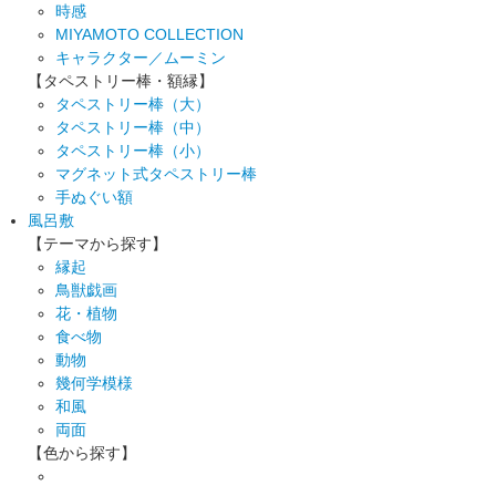
時感
MIYAMOTO COLLECTION
キャラクター／ムーミン
【タペストリー棒・額縁】
タペストリー棒（大）
タペストリー棒（中）
タペストリー棒（小）
マグネット式タペストリー棒
手ぬぐい額
風呂敷
【テーマから探す】
縁起
鳥獣戯画
花・植物
食べ物
動物
幾何学模様
和風
両面
【色から探す】