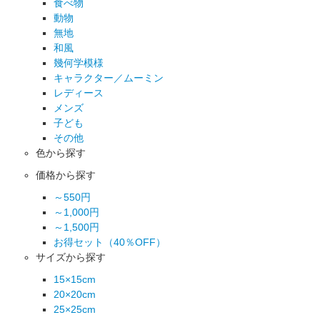
食べ物
動物
無地
和風
幾何学模様
キャラクター／ムーミン
レディース
メンズ
子ども
その他
色から探す
価格から探す
～550円
～1,000円
～1,500円
お得セット（40％OFF）
サイズから探す
15×15cm
20×20cm
25×25cm