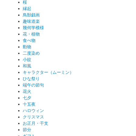
桜
縁起
鳥獣戯画
趣味道楽
幾何学模様
花・植物
食べ物
動物
二度染め
小紋
和風
キャラクター（ムーミン）
ひな祭り
端午の節句
花火
七夕
十五夜
ハロウィン
クリスマス
お正月・干支
節分
ギフト