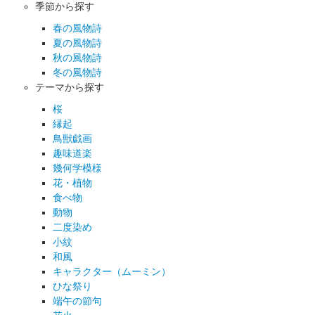
季節から探す
春の風物詩
夏の風物詩
秋の風物詩
冬の風物詩
テーマから探す
桜
縁起
鳥獣戯画
趣味道楽
幾何学模様
花・植物
食べ物
動物
二度染め
小紋
和風
キャラクター（ムーミン）
ひな祭り
端午の節句