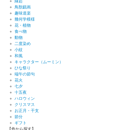
縁起
鳥獣戯画
趣味道楽
幾何学模様
花・植物
食べ物
動物
二度染め
小紋
和風
キャラクター（ムーミン）
ひな祭り
端午の節句
花火
七夕
十五夜
ハロウィン
クリスマス
お正月・干支
節分
ギフト
【色から探す】