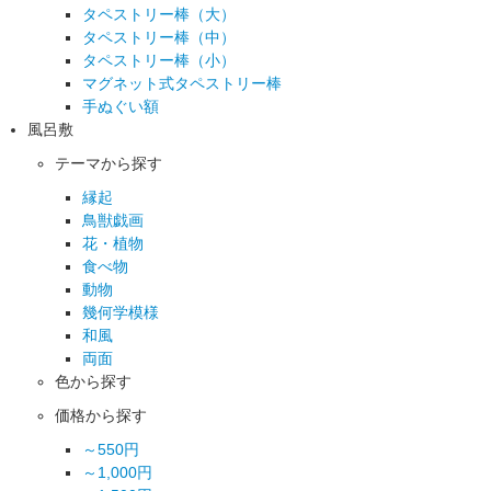
タペストリー棒（大）
タペストリー棒（中）
タペストリー棒（小）
マグネット式タペストリー棒
手ぬぐい額
風呂敷
テーマから探す
縁起
鳥獣戯画
花・植物
食べ物
動物
幾何学模様
和風
両面
色から探す
価格から探す
～550円
～1,000円