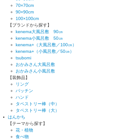
70×70cm
90×90cm
100×100cm
【ブランドから探す】
kenema大風呂敷 90㎝
kenema小風呂敷 50㎝
kenema+（大風呂敷／100㎝）
kenema+（小風呂敷／50㎝）
tsubomi
おかみさん大風呂敷
おかみさん小風呂敷
【装飾品】
リング
パッチン
ハンド
タペストリー棒（中）
タペストリー棒（大）
はんかち
【テーマから探す】
花・植物
食べ物