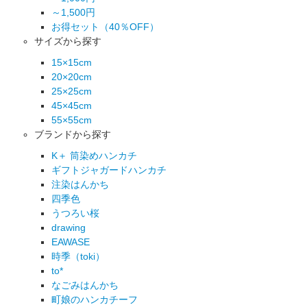
～1,500円
お得セット（40％OFF）
サイズから探す
15×15cm
20×20cm
25×25cm
45×45cm
55×55cm
ブランドから探す
K＋ 筒染めハンカチ
ギフトジャガードハンカチ
注染はんかち
四季色
うつろい桜
drawing
EAWASE
時季（toki）
to*
なごみはんかち
町娘のハンカチーフ