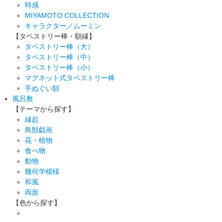
時感
MIYAMOTO COLLECTION
キャラクター／ムーミン
【タペストリー棒・額縁】
タペストリー棒（大）
タペストリー棒（中）
タペストリー棒（小）
マグネット式タペストリー棒
手ぬぐい額
風呂敷
【テーマから探す】
縁起
鳥獣戯画
花・植物
食べ物
動物
幾何学模様
和風
両面
【色から探す】