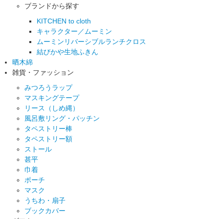
ブランドから探す
KITCHEN to cloth
キャラクター／ムーミン
ムーミンリバーシブルランチクロス
結びかや生地ふきん
晒木綿
雑貨・ファッション
みつろうラップ
マスキングテープ
リース（しめ縄）
風呂敷リング・パッチン
タペストリー棒
タペストリー額
ストール
甚平
巾着
ポーチ
マスク
うちわ・扇子
ブックカバー