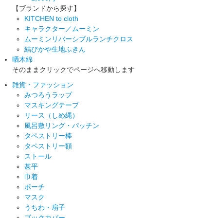
【ブランドから探す】
KITCHEN to cloth
キャラクター／ムーミン
ムーミンリバーシブルランチクロス
結びかや生地ふきん
晒木綿
そのままクリックでページへ移動します
雑貨・ファッション
みつろうラップ
マスキングテープ
リース（しめ縄）
風呂敷リング・パッチン
タペストリー棒
タペストリー額
ストール
甚平
巾着
ポーチ
マスク
うちわ・扇子
ブックカバー