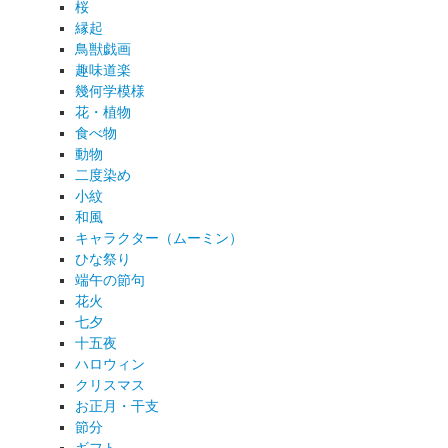
桜
縁起
鳥獣戯画
趣味道楽
幾何学模様
花・植物
食べ物
動物
二度染め
小紋
和風
キャラクター（ムーミン）
ひな祭り
端午の節句
花火
七夕
十五夜
ハロウィン
クリスマス
お正月・干支
節分
ギフト