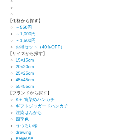
【価格から探す】
～550円
～1,000円
～1,500円
お得セット（40％OFF）
【サイズから探す】
15×15cm
20×20cm
25×25cm
45×45cm
55×55cm
【ブランドから探す】
K＋ 筒染めハンカチ
ギフトジャガードハンカチ
注染はんかち
四季色
うつろい桜
drawing
EAWASE