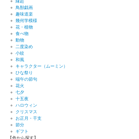
縁起
鳥獣戯画
趣味道楽
幾何学模様
花・植物
食べ物
動物
二度染め
小紋
和風
キャラクター（ムーミン）
ひな祭り
端午の節句
花火
七夕
十五夜
ハロウィン
クリスマス
お正月・干支
節分
ギフト
【色から探す】