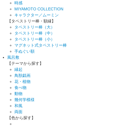
時感
MIYAMOTO COLLECTION
キャラクター／ムーミン
【タペストリー棒・額縁】
タペストリー棒（大）
タペストリー棒（中）
タペストリー棒（小）
マグネット式タペストリー棒
手ぬぐい額
風呂敷
【テーマから探す】
縁起
鳥獣戯画
花・植物
食べ物
動物
幾何学模様
和風
両面
【色から探す】