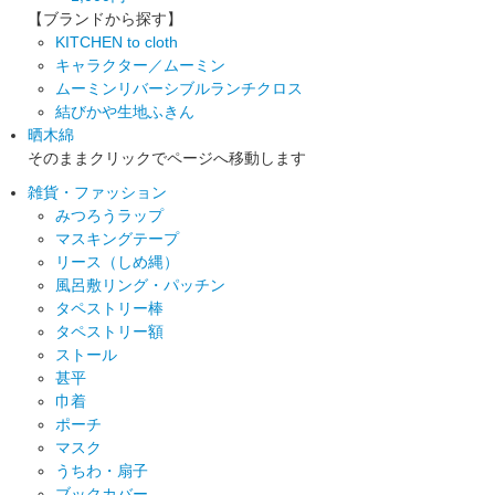
【ブランドから探す】
KITCHEN to cloth
キャラクター／ムーミン
ムーミンリバーシブルランチクロス
結びかや生地ふきん
晒木綿
そのままクリックでページへ移動します
雑貨・ファッション
みつろうラップ
マスキングテープ
リース（しめ縄）
風呂敷リング・パッチン
タペストリー棒
タペストリー額
ストール
甚平
巾着
ポーチ
マスク
うちわ・扇子
ブックカバー