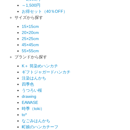
～1,500円
お得セット（40％OFF）
サイズから探す
15×15cm
20×20cm
25×25cm
45×45cm
55×55cm
ブランドから探す
K＋ 筒染めハンカチ
ギフトジャガードハンカチ
注染はんかち
四季色
うつろい桜
drawing
EAWASE
時季（toki）
to*
なごみはんかち
町娘のハンカチーフ