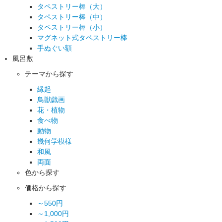
タペストリー棒（大）
タペストリー棒（中）
タペストリー棒（小）
マグネット式タペストリー棒
手ぬぐい額
風呂敷
テーマから探す
縁起
鳥獣戯画
花・植物
食べ物
動物
幾何学模様
和風
両面
色から探す
価格から探す
～550円
～1,000円