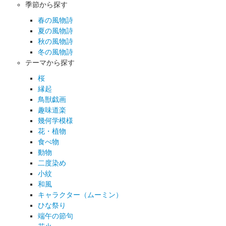
季節から探す
春の風物詩
夏の風物詩
秋の風物詩
冬の風物詩
テーマから探す
桜
縁起
鳥獣戯画
趣味道楽
幾何学模様
花・植物
食べ物
動物
二度染め
小紋
和風
キャラクター（ムーミン）
ひな祭り
端午の節句