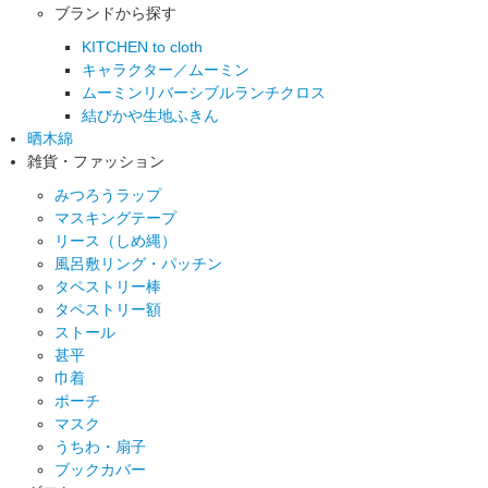
ブランドから探す
KITCHEN to cloth
キャラクター／ムーミン
ムーミンリバーシブルランチクロス
結びかや生地ふきん
晒木綿
雑貨・ファッション
みつろうラップ
マスキングテープ
リース（しめ縄）
風呂敷リング・パッチン
タペストリー棒
タペストリー額
ストール
甚平
巾着
ポーチ
マスク
うちわ・扇子
ブックカバー