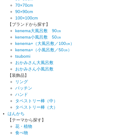
70×70cm
90×90cm
100×100cm
【ブランドから探す】
kenema大風呂敷 90㎝
kenema小風呂敷 50㎝
kenema+（大風呂敷／100㎝）
kenema+（小風呂敷／50㎝）
tsubomi
おかみさん大風呂敷
おかみさん小風呂敷
【装飾品】
リング
パッチン
ハンド
タペストリー棒（中）
タペストリー棒（大）
はんかち
【テーマから探す】
花・植物
食べ物