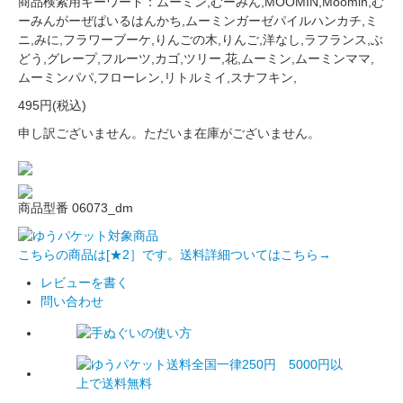
商品検索用キーワード：ムーミン,むーみん,MOOMIN,Moomin,む
ーみんがーぜぱいるはんかち,ムーミンガーゼパイルハンカチ,ミ
ニ,みに,フラワーブーケ,りんごの木,りんご,洋なし,ラフランス,ぶ
どう,グレープ,フルーツ,カゴ,ツリー,花,ムーミン,ムーミンママ,
ムーミンパパ,フローレン,リトルミイ,スナフキン,
495円(税込)
申し訳ございません。ただいま在庫がございません。
商品型番 06073_dm
こちらの商品は[★2］です。送料詳細ついてはこちら→
レビューを書く
問い合わせ