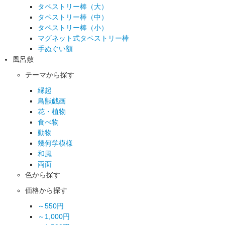
タペストリー棒（大）
タペストリー棒（中）
タペストリー棒（小）
マグネット式タペストリー棒
手ぬぐい額
風呂敷
テーマから探す
縁起
鳥獣戯画
花・植物
食べ物
動物
幾何学模様
和風
両面
色から探す
価格から探す
～550円
～1,000円