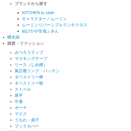
ブランドから探す
KITCHEN to cloth
キャラクター／ムーミン
ムーミンリバーシブルランチクロス
結びかや生地ふきん
晒木綿
雑貨・ファッション
みつろうラップ
マスキングテープ
リース（しめ縄）
風呂敷リング・パッチン
タペストリー棒
タペストリー額
ストール
甚平
巾着
ポーチ
マスク
うちわ・扇子
ブックカバー