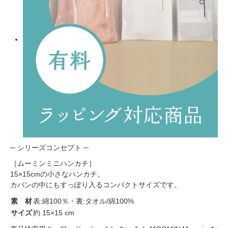
─ シリーズコンセプト ─
［ムーミンミニハンカチ］
15×15cmの小さなハンカチ。
カバンの中にもすっぽり入るコンパクトサイズです。
素 材
表:綿100％・裏:タオル/綿100%
サイズ
約 15×15 cm