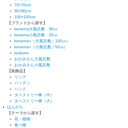
70×70cm
90×90cm
100×100cm
【ブランドから探す】
kenema大風呂敷 90㎝
kenema小風呂敷 50㎝
kenema+（大風呂敷／100㎝）
kenema+（小風呂敷／50㎝）
tsubomi
おかみさん大風呂敷
おかみさん小風呂敷
【装飾品】
リング
パッチン
ハンド
タペストリー棒（中）
タペストリー棒（大）
はんかち
【テーマから探す】
花・植物
食べ物