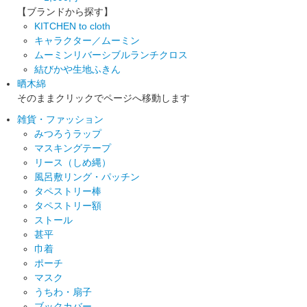
【ブランドから探す】
KITCHEN to cloth
キャラクター／ムーミン
ムーミンリバーシブルランチクロス
結びかや生地ふきん
晒木綿
そのままクリックでページへ移動します
雑貨・ファッション
みつろうラップ
マスキングテープ
リース（しめ縄）
風呂敷リング・パッチン
タペストリー棒
タペストリー額
ストール
甚平
巾着
ポーチ
マスク
うちわ・扇子
ブックカバー