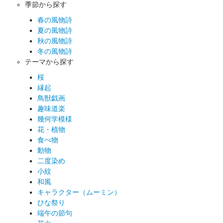
季節から探す
春の風物詩
夏の風物詩
秋の風物詩
冬の風物詩
テーマから探す
桜
縁起
鳥獣戯画
趣味道楽
幾何学模様
花・植物
食べ物
動物
二度染め
小紋
和風
キャラクター（ムーミン）
ひな祭り
端午の節句