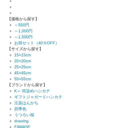
【価格から探す】
～550円
～1,000円
～1,500円
お得セット（40％OFF）
【サイズから探す】
15×15cm
20×20cm
25×25cm
45×45cm
55×55cm
【ブランドから探す】
K＋ 筒染めハンカチ
ギフトジャガードハンカチ
注染はんかち
四季色
うつろい桜
drawing
EAWASE