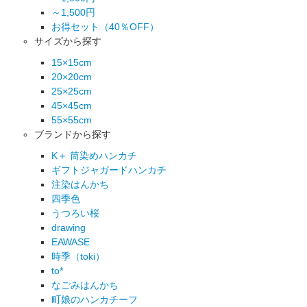
～1,500円
お得セット（40％OFF）
サイズから探す
15×15cm
20×20cm
25×25cm
45×45cm
55×55cm
ブランドから探す
K＋ 筒染めハンカチ
ギフトジャガードハンカチ
注染はんかち
四季色
うつろい桜
drawing
EAWASE
時季（toki）
to*
なごみはんかち
町娘のハンカチーフ