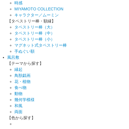
時感
MIYAMOTO COLLECTION
キャラクター／ムーミン
【タペストリー棒・額縁】
タペストリー棒（大）
タペストリー棒（中）
タペストリー棒（小）
マグネット式タペストリー棒
手ぬぐい額
風呂敷
【テーマから探す】
縁起
鳥獣戯画
花・植物
食べ物
動物
幾何学模様
和風
両面
【色から探す】