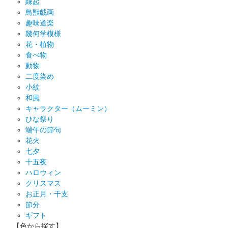
縁起
鳥獣戯画
趣味道楽
幾何学模様
花・植物
食べ物
動物
二度染め
小紋
和風
キャラクター（ムーミン）
ひな祭り
端午の節句
花火
七夕
十五夜
ハロウィン
クリスマス
お正月・干支
節分
ギフト
【色から探す】