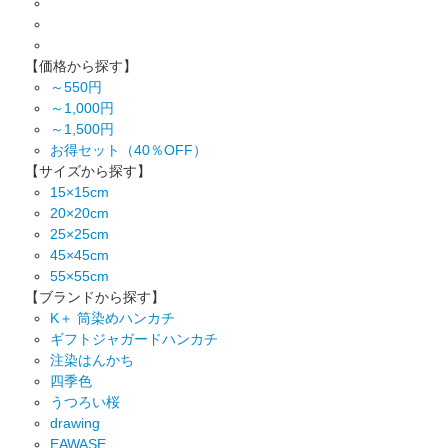
【価格から探す】
～550円
～1,000円
～1,500円
お得セット（40％OFF）
【サイズから探す】
15×15cm
20×20cm
25×25cm
45×45cm
55×55cm
【ブランドから探す】
K＋ 筒染めハンカチ
ギフトジャガードハンカチ
注染はんかち
四季色
うつろい桜
drawing
EAWASE