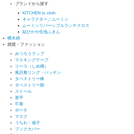
ブランドから探す
KITCHEN to cloth
キャラクター／ムーミン
ムーミンリバーシブルランチクロス
結びかや生地ふきん
晒木綿
雑貨・ファッション
みつろうラップ
マスキングテープ
リース（しめ縄）
風呂敷リング・パッチン
タペストリー棒
タペストリー額
ストール
甚平
巾着
ポーチ
マスク
うちわ・扇子
ブックカバー