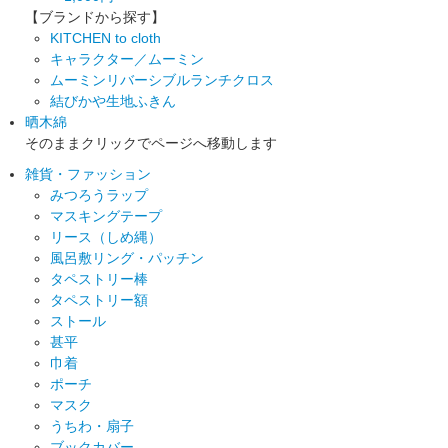
【ブランドから探す】
KITCHEN to cloth
キャラクター／ムーミン
ムーミンリバーシブルランチクロス
結びかや生地ふきん
晒木綿
そのままクリックでページへ移動します
雑貨・ファッション
みつろうラップ
マスキングテープ
リース（しめ縄）
風呂敷リング・パッチン
タペストリー棒
タペストリー額
ストール
甚平
巾着
ポーチ
マスク
うちわ・扇子
ブックカバー