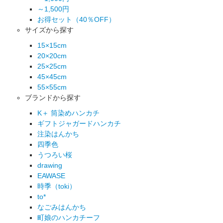
～1,500円
お得セット（40％OFF）
サイズから探す
15×15cm
20×20cm
25×25cm
45×45cm
55×55cm
ブランドから探す
K＋ 筒染めハンカチ
ギフトジャガードハンカチ
注染はんかち
四季色
うつろい桜
drawing
EAWASE
時季（toki）
to*
なごみはんかち
町娘のハンカチーフ