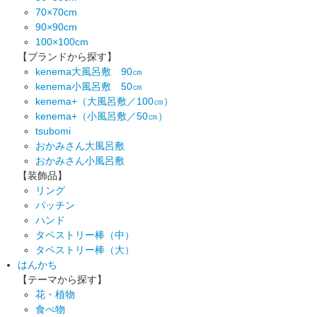
70×70cm
90×90cm
100×100cm
【ブランドから探す】
kenema大風呂敷 90㎝
kenema小風呂敷 50㎝
kenema+（大風呂敷／100㎝）
kenema+（小風呂敷／50㎝）
tsubomi
おかみさん大風呂敷
おかみさん小風呂敷
【装飾品】
リング
パッチン
ハンド
タペストリー棒（中）
タペストリー棒（大）
はんかち
【テーマから探す】
花・植物
食べ物