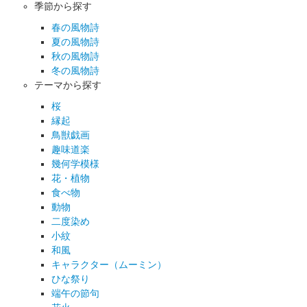
季節から探す
春の風物詩
夏の風物詩
秋の風物詩
冬の風物詩
テーマから探す
桜
縁起
鳥獣戯画
趣味道楽
幾何学模様
花・植物
食べ物
動物
二度染め
小紋
和風
キャラクター（ムーミン）
ひな祭り
端午の節句