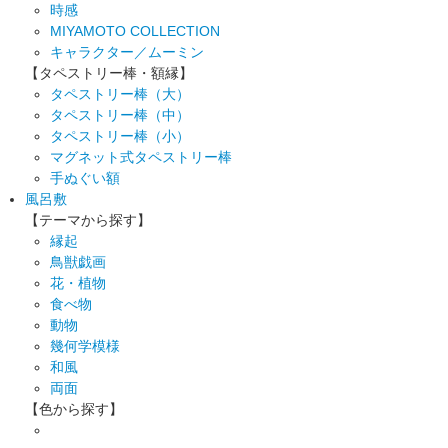
時感
MIYAMOTO COLLECTION
キャラクター／ムーミン
【タペストリー棒・額縁】
タペストリー棒（大）
タペストリー棒（中）
タペストリー棒（小）
マグネット式タペストリー棒
手ぬぐい額
風呂敷
【テーマから探す】
縁起
鳥獣戯画
花・植物
食べ物
動物
幾何学模様
和風
両面
【色から探す】