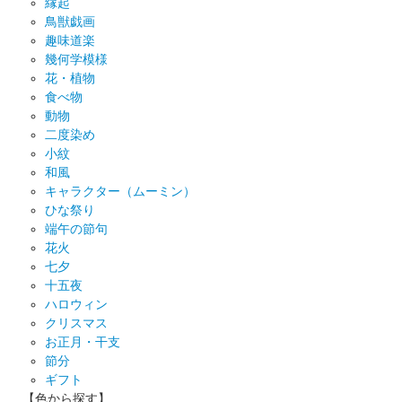
縁起
鳥獣戯画
趣味道楽
幾何学模様
花・植物
食べ物
動物
二度染め
小紋
和風
キャラクター（ムーミン）
ひな祭り
端午の節句
花火
七夕
十五夜
ハロウィン
クリスマス
お正月・干支
節分
ギフト
【色から探す】