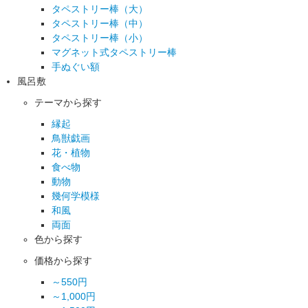
タペストリー棒（大）
タペストリー棒（中）
タペストリー棒（小）
マグネット式タペストリー棒
手ぬぐい額
風呂敷
テーマから探す
縁起
鳥獣戯画
花・植物
食べ物
動物
幾何学模様
和風
両面
色から探す
価格から探す
～550円
～1,000円