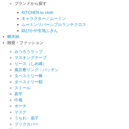
ブランドから探す
KITCHEN to cloth
キャラクター／ムーミン
ムーミンリバーシブルランチクロス
結びかや生地ふきん
晒木綿
雑貨・ファッション
みつろうラップ
マスキングテープ
リース（しめ縄）
風呂敷リング・パッチン
タペストリー棒
タペストリー額
ストール
甚平
巾着
ポーチ
マスク
うちわ・扇子
ブックカバー