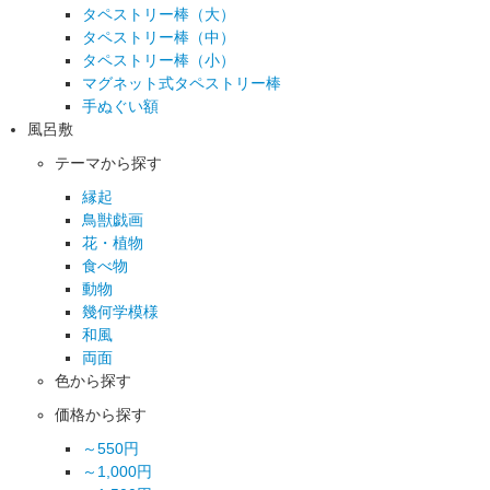
タペストリー棒（大）
タペストリー棒（中）
タペストリー棒（小）
マグネット式タペストリー棒
手ぬぐい額
風呂敷
テーマから探す
縁起
鳥獣戯画
花・植物
食べ物
動物
幾何学模様
和風
両面
色から探す
価格から探す
～550円
～1,000円