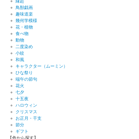
縁起
鳥獣戯画
趣味道楽
幾何学模様
花・植物
食べ物
動物
二度染め
小紋
和風
キャラクター（ムーミン）
ひな祭り
端午の節句
花火
七夕
十五夜
ハロウィン
クリスマス
お正月・干支
節分
ギフト
【色から探す】