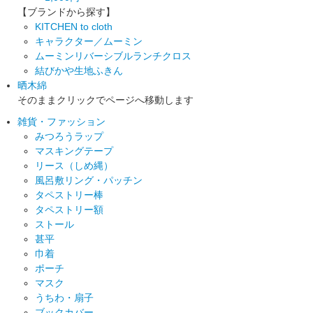
【ブランドから探す】
KITCHEN to cloth
キャラクター／ムーミン
ムーミンリバーシブルランチクロス
結びかや生地ふきん
晒木綿
そのままクリックでページへ移動します
雑貨・ファッション
みつろうラップ
マスキングテープ
リース（しめ縄）
風呂敷リング・パッチン
タペストリー棒
タペストリー額
ストール
甚平
巾着
ポーチ
マスク
うちわ・扇子
ブックカバー