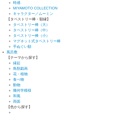
時感
MIYAMOTO COLLECTION
キャラクター／ムーミン
【タペストリー棒・額縁】
タペストリー棒（大）
タペストリー棒（中）
タペストリー棒（小）
マグネット式タペストリー棒
手ぬぐい額
風呂敷
【テーマから探す】
縁起
鳥獣戯画
花・植物
食べ物
動物
幾何学模様
和風
両面
【色から探す】