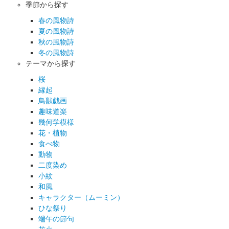
季節から探す
春の風物詩
夏の風物詩
秋の風物詩
冬の風物詩
テーマから探す
桜
縁起
鳥獣戯画
趣味道楽
幾何学模様
花・植物
食べ物
動物
二度染め
小紋
和風
キャラクター（ムーミン）
ひな祭り
端午の節句