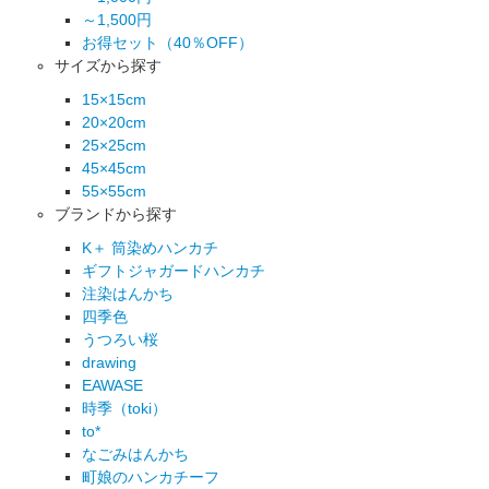
～1,500円
お得セット（40％OFF）
サイズから探す
15×15cm
20×20cm
25×25cm
45×45cm
55×55cm
ブランドから探す
K＋ 筒染めハンカチ
ギフトジャガードハンカチ
注染はんかち
四季色
うつろい桜
drawing
EAWASE
時季（toki）
to*
なごみはんかち
町娘のハンカチーフ