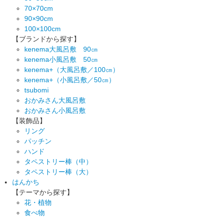
70×70cm
90×90cm
100×100cm
【ブランドから探す】
kenema大風呂敷 90㎝
kenema小風呂敷 50㎝
kenema+（大風呂敷／100㎝）
kenema+（小風呂敷／50㎝）
tsubomi
おかみさん大風呂敷
おかみさん小風呂敷
【装飾品】
リング
パッチン
ハンド
タペストリー棒（中）
タペストリー棒（大）
はんかち
【テーマから探す】
花・植物
食べ物