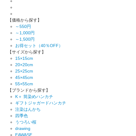
【価格から探す】
～550円
～1,000円
～1,500円
お得セット（40％OFF）
【サイズから探す】
15×15cm
20×20cm
25×25cm
45×45cm
55×55cm
【ブランドから探す】
K＋ 筒染めハンカチ
ギフトジャガードハンカチ
注染はんかち
四季色
うつろい桜
drawing
EAWASE