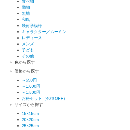
食べ物
動物
無地
和風
幾何学模様
キャラクター／ムーミン
レディース
メンズ
子ども
その他
色から探す
価格から探す
～550円
～1,000円
～1,500円
お得セット（40％OFF）
サイズから探す
15×15cm
20×20cm
25×25cm