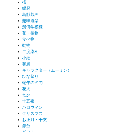
桜
縁起
鳥獣戯画
趣味道楽
幾何学模様
花・植物
食べ物
動物
二度染め
小紋
和風
キャラクター（ムーミン）
ひな祭り
端午の節句
花火
七夕
十五夜
ハロウィン
クリスマス
お正月・干支
節分
ギフト