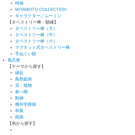
時感
MIYAMOTO COLLECTION
キャラクター／ムーミン
【タペストリー棒・額縁】
タペストリー棒（大）
タペストリー棒（中）
タペストリー棒（小）
マグネット式タペストリー棒
手ぬぐい額
風呂敷
【テーマから探す】
縁起
鳥獣戯画
花・植物
食べ物
動物
幾何学模様
和風
両面
【色から探す】