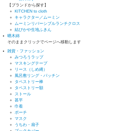
【ブランドから探す】
KITCHEN to cloth
キャラクター／ムーミン
ムーミンリバーシブルランチクロス
結びかや生地ふきん
晒木綿
そのままクリックでページへ移動します
雑貨・ファッション
みつろうラップ
マスキングテープ
リース（しめ縄）
風呂敷リング・パッチン
タペストリー棒
タペストリー額
ストール
甚平
巾着
ポーチ
マスク
うちわ・扇子
ブックカバー