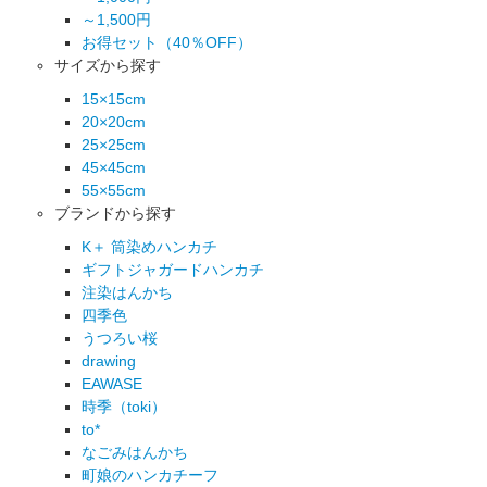
～1,500円
お得セット（40％OFF）
サイズから探す
15×15cm
20×20cm
25×25cm
45×45cm
55×55cm
ブランドから探す
K＋ 筒染めハンカチ
ギフトジャガードハンカチ
注染はんかち
四季色
うつろい桜
drawing
EAWASE
時季（toki）
to*
なごみはんかち
町娘のハンカチーフ