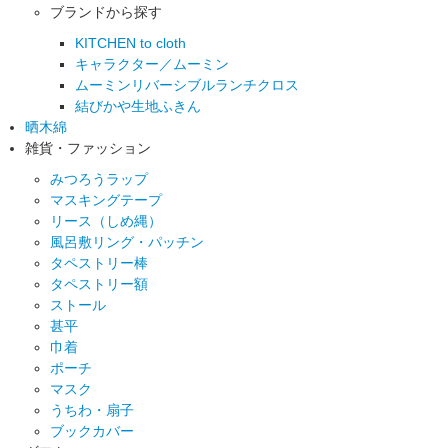
ブランドから探す
KITCHEN to cloth
キャラクター／ムーミン
ムーミンリバーシブルランチクロス
結びかや生地ふきん
晒木綿
雑貨・ファッション
みつろうラップ
マスキングテープ
リース（しめ縄）
風呂敷リング・パッチン
タペストリー棒
タペストリー額
ストール
甚平
巾着
ポーチ
マスク
うちわ・扇子
ブックカバー