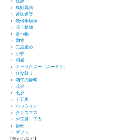
縁起
鳥獣戯画
趣味道楽
幾何学模様
花・植物
食べ物
動物
二度染め
小紋
和風
キャラクター（ムーミン）
ひな祭り
端午の節句
花火
七夕
十五夜
ハロウィン
クリスマス
お正月・干支
節分
ギフト
【色から探す】