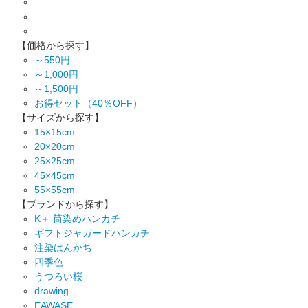
【価格から探す】
～550円
～1,000円
～1,500円
お得セット（40％OFF）
【サイズから探す】
15×15cm
20×20cm
25×25cm
45×45cm
55×55cm
【ブランドから探す】
K＋ 筒染めハンカチ
ギフトジャガードハンカチ
注染はんかち
四季色
うつろい桜
drawing
EAWASE