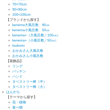
70×70cm
90×90cm
100×100cm
【ブランドから探す】
kenema大風呂敷 90㎝
kenema小風呂敷 50㎝
kenema+（大風呂敷／100㎝）
kenema+（小風呂敷／50㎝）
tsubomi
おかみさん大風呂敷
おかみさん小風呂敷
【装飾品】
リング
パッチン
ハンド
タペストリー棒（中）
タペストリー棒（大）
はんかち
【テーマから探す】
花・植物
食べ物