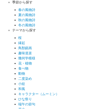
季節から探す
春の風物詩
夏の風物詩
秋の風物詩
冬の風物詩
テーマから探す
桜
縁起
鳥獣戯画
趣味道楽
幾何学模様
花・植物
食べ物
動物
二度染め
小紋
和風
キャラクター（ムーミン）
ひな祭り
端午の節句