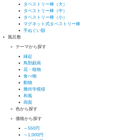
タペストリー棒（大）
タペストリー棒（中）
タペストリー棒（小）
マグネット式タペストリー棒
手ぬぐい額
風呂敷
テーマから探す
縁起
鳥獣戯画
花・植物
食べ物
動物
幾何学模様
和風
両面
色から探す
価格から探す
～550円
～1,000円