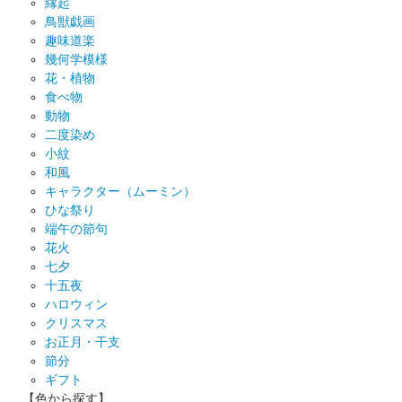
縁起
鳥獣戯画
趣味道楽
幾何学模様
花・植物
食べ物
動物
二度染め
小紋
和風
キャラクター（ムーミン）
ひな祭り
端午の節句
花火
七夕
十五夜
ハロウィン
クリスマス
お正月・干支
節分
ギフト
【色から探す】