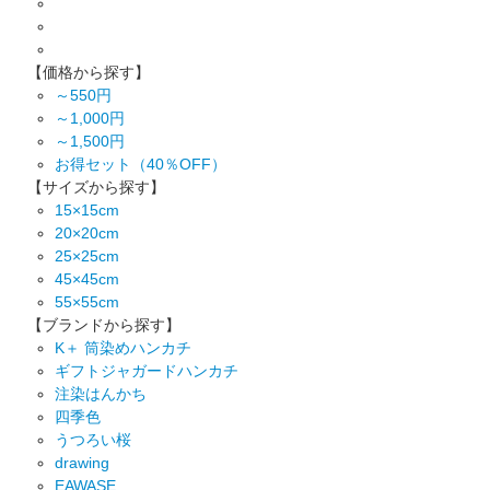
【価格から探す】
～550円
～1,000円
～1,500円
お得セット（40％OFF）
【サイズから探す】
15×15cm
20×20cm
25×25cm
45×45cm
55×55cm
【ブランドから探す】
K＋ 筒染めハンカチ
ギフトジャガードハンカチ
注染はんかち
四季色
うつろい桜
drawing
EAWASE