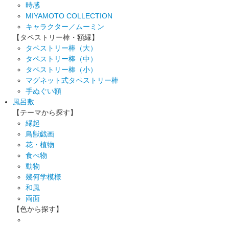
時感
MIYAMOTO COLLECTION
キャラクター／ムーミン
【タペストリー棒・額縁】
タペストリー棒（大）
タペストリー棒（中）
タペストリー棒（小）
マグネット式タペストリー棒
手ぬぐい額
風呂敷
【テーマから探す】
縁起
鳥獣戯画
花・植物
食べ物
動物
幾何学模様
和風
両面
【色から探す】