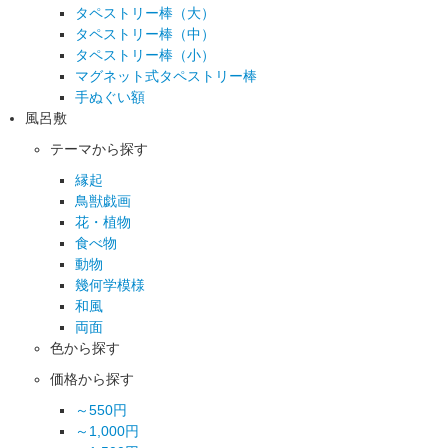
タペストリー棒（大）
タペストリー棒（中）
タペストリー棒（小）
マグネット式タペストリー棒
手ぬぐい額
風呂敷
テーマから探す
縁起
鳥獣戯画
花・植物
食べ物
動物
幾何学模様
和風
両面
色から探す
価格から探す
～550円
～1,000円