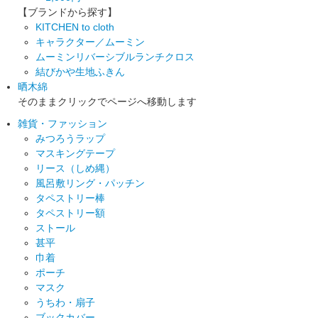
【ブランドから探す】
KITCHEN to cloth
キャラクター／ムーミン
ムーミンリバーシブルランチクロス
結びかや生地ふきん
晒木綿
そのままクリックでページへ移動します
雑貨・ファッション
みつろうラップ
マスキングテープ
リース（しめ縄）
風呂敷リング・パッチン
タペストリー棒
タペストリー額
ストール
甚平
巾着
ポーチ
マスク
うちわ・扇子
ブックカバー