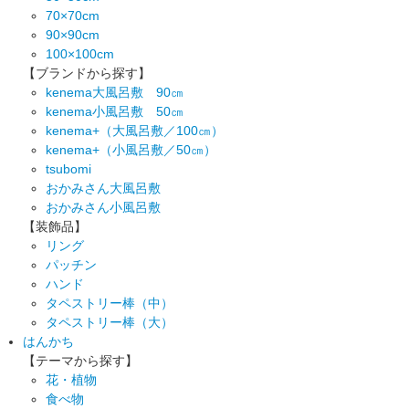
70×70cm
90×90cm
100×100cm
【ブランドから探す】
kenema大風呂敷 90㎝
kenema小風呂敷 50㎝
kenema+（大風呂敷／100㎝）
kenema+（小風呂敷／50㎝）
tsubomi
おかみさん大風呂敷
おかみさん小風呂敷
【装飾品】
リング
パッチン
ハンド
タペストリー棒（中）
タペストリー棒（大）
はんかち
【テーマから探す】
花・植物
食べ物