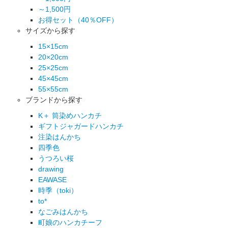
～1,500円
お得セット（40％OFF）
サイズから探す
15×15cm
20×20cm
25×25cm
45×45cm
55×55cm
ブランドから探す
K＋ 筒染めハンカチ
ギフトジャガードハンカチ
注染はんかち
四季色
うつろい桜
drawing
EAWASE
時季（toki）
to*
なごみはんかち
町娘のハンカチーフ