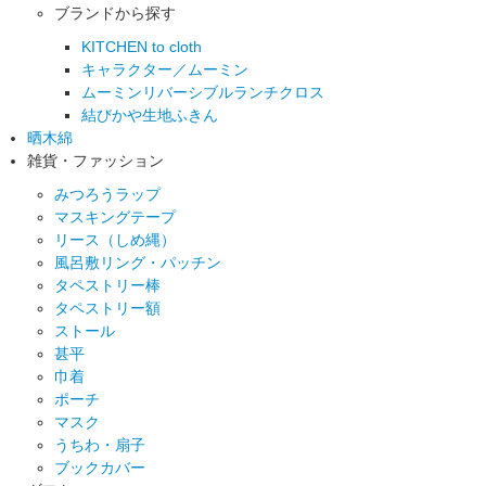
ブランドから探す
KITCHEN to cloth
キャラクター／ムーミン
ムーミンリバーシブルランチクロス
結びかや生地ふきん
晒木綿
雑貨・ファッション
みつろうラップ
マスキングテープ
リース（しめ縄）
風呂敷リング・パッチン
タペストリー棒
タペストリー額
ストール
甚平
巾着
ポーチ
マスク
うちわ・扇子
ブックカバー