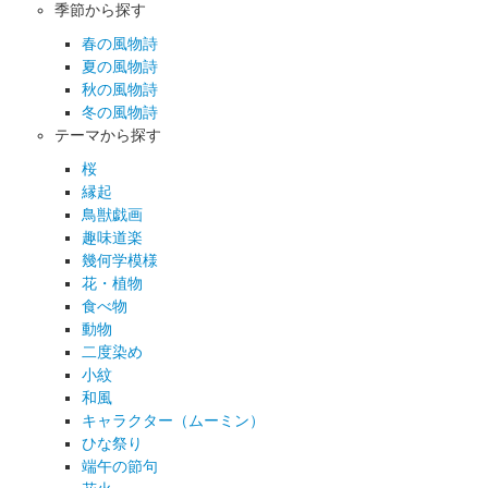
季節から探す
春の風物詩
夏の風物詩
秋の風物詩
冬の風物詩
テーマから探す
桜
縁起
鳥獣戯画
趣味道楽
幾何学模様
花・植物
食べ物
動物
二度染め
小紋
和風
キャラクター（ムーミン）
ひな祭り
端午の節句