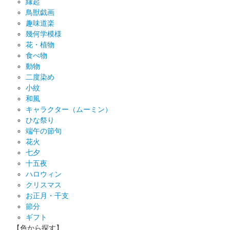
縁起
鳥獣戯画
趣味道楽
幾何学模様
花・植物
食べ物
動物
二度染め
小紋
和風
キャラクター（ムーミン）
ひな祭り
端午の節句
花火
七夕
十五夜
ハロウィン
クリスマス
お正月・干支
節分
ギフト
【色から探す】