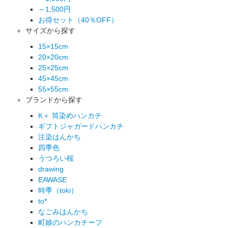
～1,500円
お得セット（40％OFF）
サイズから探す
15×15cm
20×20cm
25×25cm
45×45cm
55×55cm
ブランドから探す
K＋ 筒染めハンカチ
ギフトジャガードハンカチ
注染はんかち
四季色
うつろい桜
drawing
EAWASE
時季（toki）
to*
なごみはんかち
町娘のハンカチーフ