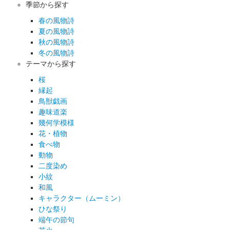
季節から探す
春の風物詩
夏の風物詩
秋の風物詩
冬の風物詩
テーマから探す
桜
縁起
鳥獣戯画
趣味道楽
幾何学模様
花・植物
食べ物
動物
二度染め
小紋
和風
キャラクター（ムーミン）
ひな祭り
端午の節句