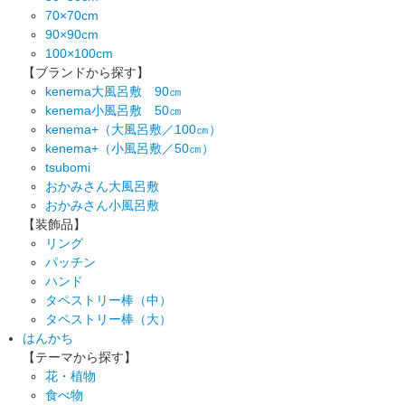
70×70cm
90×90cm
100×100cm
【ブランドから探す】
kenema大風呂敷 90㎝
kenema小風呂敷 50㎝
kenema+（大風呂敷／100㎝）
kenema+（小風呂敷／50㎝）
tsubomi
おかみさん大風呂敷
おかみさん小風呂敷
【装飾品】
リング
パッチン
ハンド
タペストリー棒（中）
タペストリー棒（大）
はんかち
【テーマから探す】
花・植物
食べ物