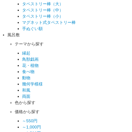
タペストリー棒（大）
タペストリー棒（中）
タペストリー棒（小）
マグネット式タペストリー棒
手ぬぐい額
風呂敷
テーマから探す
縁起
鳥獣戯画
花・植物
食べ物
動物
幾何学模様
和風
両面
色から探す
価格から探す
～550円
～1,000円