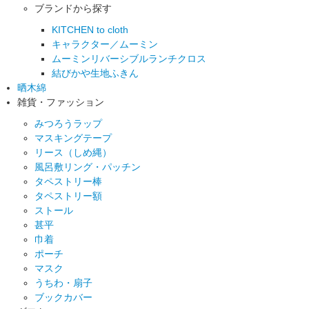
ブランドから探す
KITCHEN to cloth
キャラクター／ムーミン
ムーミンリバーシブルランチクロス
結びかや生地ふきん
晒木綿
雑貨・ファッション
みつろうラップ
マスキングテープ
リース（しめ縄）
風呂敷リング・パッチン
タペストリー棒
タペストリー額
ストール
甚平
巾着
ポーチ
マスク
うちわ・扇子
ブックカバー