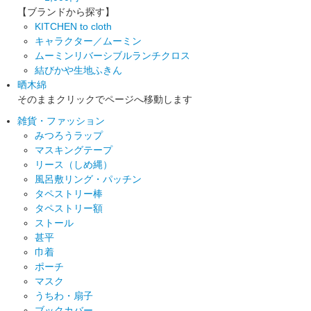
【ブランドから探す】
KITCHEN to cloth
キャラクター／ムーミン
ムーミンリバーシブルランチクロス
結びかや生地ふきん
晒木綿
そのままクリックでページへ移動します
雑貨・ファッション
みつろうラップ
マスキングテープ
リース（しめ縄）
風呂敷リング・パッチン
タペストリー棒
タペストリー額
ストール
甚平
巾着
ポーチ
マスク
うちわ・扇子
ブックカバー