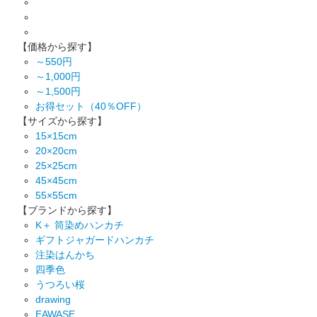
【価格から探す】
～550円
～1,000円
～1,500円
お得セット（40％OFF）
【サイズから探す】
15×15cm
20×20cm
25×25cm
45×45cm
55×55cm
【ブランドから探す】
K＋ 筒染めハンカチ
ギフトジャガードハンカチ
注染はんかち
四季色
うつろい桜
drawing
EAWASE