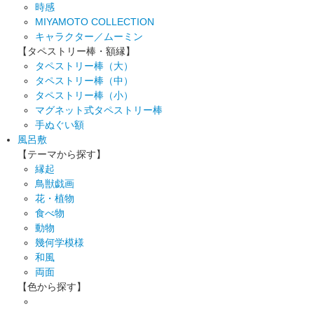
時感
MIYAMOTO COLLECTION
キャラクター／ムーミン
【タペストリー棒・額縁】
タペストリー棒（大）
タペストリー棒（中）
タペストリー棒（小）
マグネット式タペストリー棒
手ぬぐい額
風呂敷
【テーマから探す】
縁起
鳥獣戯画
花・植物
食べ物
動物
幾何学模様
和風
両面
【色から探す】