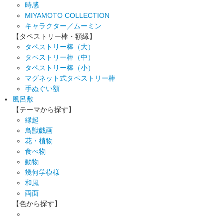
時感
MIYAMOTO COLLECTION
キャラクター／ムーミン
【タペストリー棒・額縁】
タペストリー棒（大）
タペストリー棒（中）
タペストリー棒（小）
マグネット式タペストリー棒
手ぬぐい額
風呂敷
【テーマから探す】
縁起
鳥獣戯画
花・植物
食べ物
動物
幾何学模様
和風
両面
【色から探す】