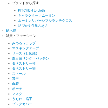
ブランドから探す
KITCHEN to cloth
キャラクター／ムーミン
ムーミンリバーシブルランチクロス
結びかや生地ふきん
晒木綿
雑貨・ファッション
みつろうラップ
マスキングテープ
リース（しめ縄）
風呂敷リング・パッチン
タペストリー棒
タペストリー額
ストール
甚平
巾着
ポーチ
マスク
うちわ・扇子
ブックカバー