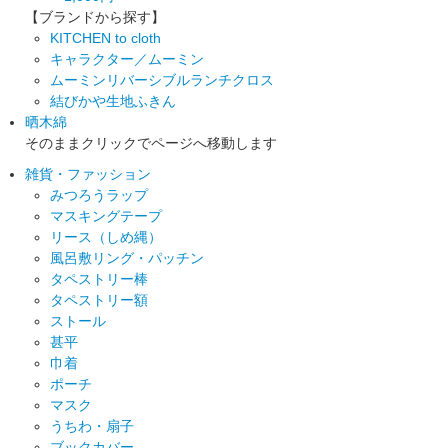
【ブランドから探す】
KITCHEN to cloth
キャラクター／ムーミン
ムーミンリバーシブルランチクロス
結びかや生地ふきん
晒木綿
そのままクリックでページへ移動します
雑貨・ファッション
みつろうラップ
マスキングテープ
リース（しめ縄）
風呂敷リング・パッチン
タペストリー棒
タペストリー額
ストール
甚平
巾着
ポーチ
マスク
うちわ・扇子
ブックカバー