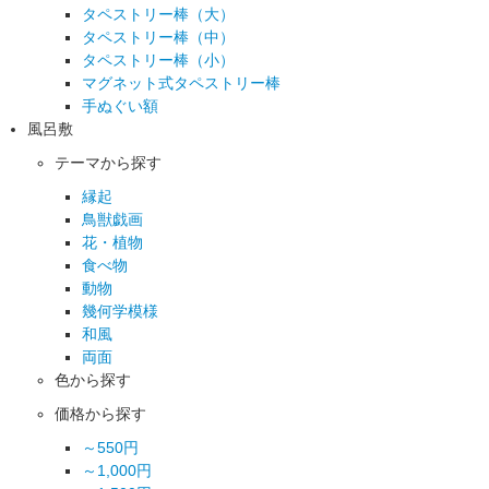
タペストリー棒（大）
タペストリー棒（中）
タペストリー棒（小）
マグネット式タペストリー棒
手ぬぐい額
風呂敷
テーマから探す
縁起
鳥獣戯画
花・植物
食べ物
動物
幾何学模様
和風
両面
色から探す
価格から探す
～550円
～1,000円