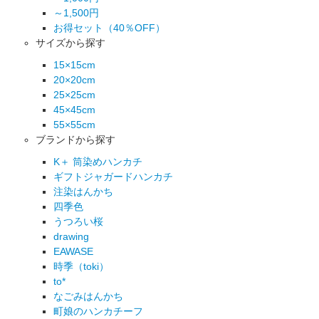
～1,500円
お得セット（40％OFF）
サイズから探す
15×15cm
20×20cm
25×25cm
45×45cm
55×55cm
ブランドから探す
K＋ 筒染めハンカチ
ギフトジャガードハンカチ
注染はんかち
四季色
うつろい桜
drawing
EAWASE
時季（toki）
to*
なごみはんかち
町娘のハンカチーフ