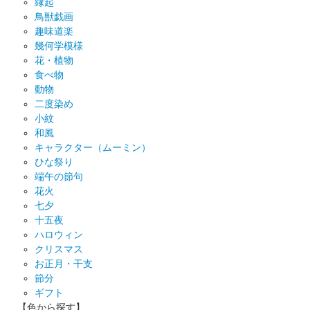
縁起
鳥獣戯画
趣味道楽
幾何学模様
花・植物
食べ物
動物
二度染め
小紋
和風
キャラクター（ムーミン）
ひな祭り
端午の節句
花火
七夕
十五夜
ハロウィン
クリスマス
お正月・干支
節分
ギフト
【色から探す】