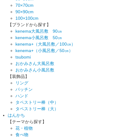
70×70cm
90×90cm
100×100cm
【ブランドから探す】
kenema大風呂敷 90㎝
kenema小風呂敷 50㎝
kenema+（大風呂敷／100㎝）
kenema+（小風呂敷／50㎝）
tsubomi
おかみさん大風呂敷
おかみさん小風呂敷
【装飾品】
リング
パッチン
ハンド
タペストリー棒（中）
タペストリー棒（大）
はんかち
【テーマから探す】
花・植物
食べ物