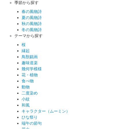
季節から探す
春の風物詩
夏の風物詩
秋の風物詩
冬の風物詩
テーマから探す
桜
縁起
鳥獣戯画
趣味道楽
幾何学模様
花・植物
食べ物
動物
二度染め
小紋
和風
キャラクター（ムーミン）
ひな祭り
端午の節句