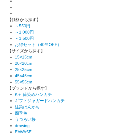
【価格から探す】
～550円
～1,000円
～1,500円
お得セット（40％OFF）
【サイズから探す】
15×15cm
20×20cm
25×25cm
45×45cm
55×55cm
【ブランドから探す】
K＋ 筒染めハンカチ
ギフトジャガードハンカチ
注染はんかち
四季色
うつろい桜
drawing
EAWASE