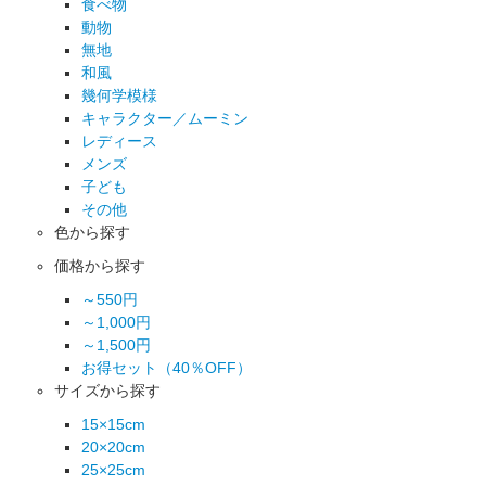
食べ物
動物
無地
和風
幾何学模様
キャラクター／ムーミン
レディース
メンズ
子ども
その他
色から探す
価格から探す
～550円
～1,000円
～1,500円
お得セット（40％OFF）
サイズから探す
15×15cm
20×20cm
25×25cm