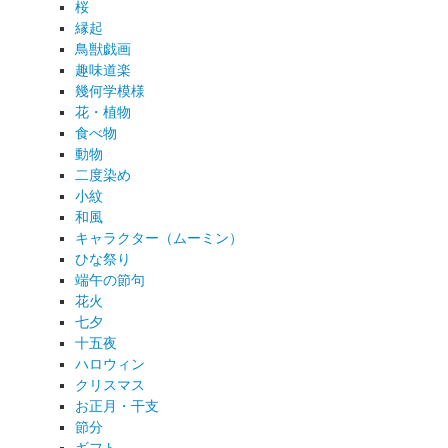
桜
縁起
鳥獣戯画
趣味道楽
幾何学模様
花・植物
食べ物
動物
二度染め
小紋
和風
キャラクター（ムーミン）
ひな祭り
端午の節句
花火
七夕
十五夜
ハロウィン
クリスマス
お正月・干支
節分
ギフト