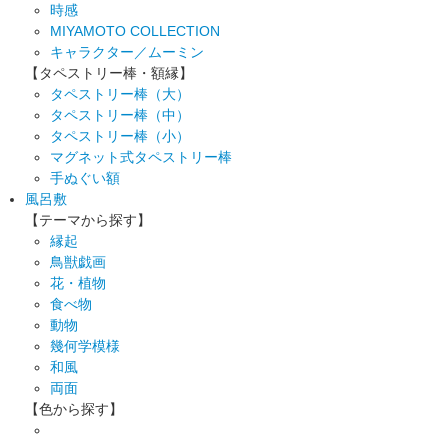
時感
MIYAMOTO COLLECTION
キャラクター／ムーミン
【タペストリー棒・額縁】
タペストリー棒（大）
タペストリー棒（中）
タペストリー棒（小）
マグネット式タペストリー棒
手ぬぐい額
風呂敷
【テーマから探す】
縁起
鳥獣戯画
花・植物
食べ物
動物
幾何学模様
和風
両面
【色から探す】