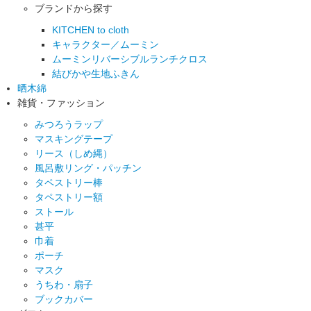
ブランドから探す
KITCHEN to cloth
キャラクター／ムーミン
ムーミンリバーシブルランチクロス
結びかや生地ふきん
晒木綿
雑貨・ファッション
みつろうラップ
マスキングテープ
リース（しめ縄）
風呂敷リング・パッチン
タペストリー棒
タペストリー額
ストール
甚平
巾着
ポーチ
マスク
うちわ・扇子
ブックカバー