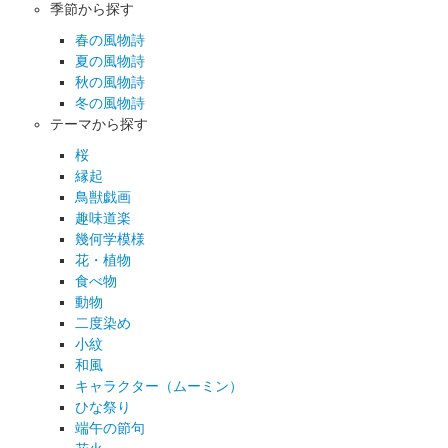
季節から探す
春の風物詩
夏の風物詩
秋の風物詩
冬の風物詩
テーマから探す
桜
縁起
鳥獣戯画
趣味道楽
幾何学模様
花・植物
食べ物
動物
二度染め
小紋
和風
キャラクター（ムーミン）
ひな祭り
端午の節句