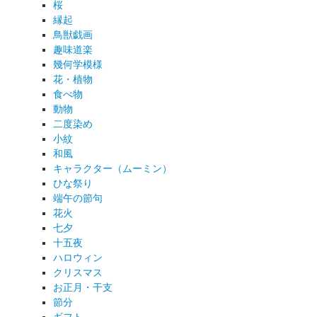
桜
縁起
鳥獣戯画
趣味道楽
幾何学模様
花・植物
食べ物
動物
二度染め
小紋
和風
キャラクター（ムーミン）
ひな祭り
端午の節句
花火
七夕
十五夜
ハロウィン
クリスマス
お正月・干支
節分
ギフト