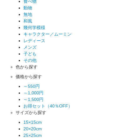
食べ物
動物
無地
和風
幾何学模様
キャラクター／ムーミン
レディース
メンズ
子ども
その他
色から探す
価格から探す
～550円
～1,000円
～1,500円
お得セット（40％OFF）
サイズから探す
15×15cm
20×20cm
25×25cm