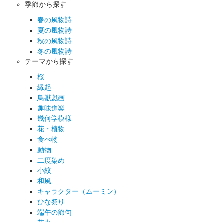
季節から探す
春の風物詩
夏の風物詩
秋の風物詩
冬の風物詩
テーマから探す
桜
縁起
鳥獣戯画
趣味道楽
幾何学模様
花・植物
食べ物
動物
二度染め
小紋
和風
キャラクター（ムーミン）
ひな祭り
端午の節句