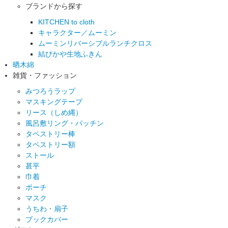
ブランドから探す
KITCHEN to cloth
キャラクター／ムーミン
ムーミンリバーシブルランチクロス
結びかや生地ふきん
晒木綿
雑貨・ファッション
みつろうラップ
マスキングテープ
リース（しめ縄）
風呂敷リング・パッチン
タペストリー棒
タペストリー額
ストール
甚平
巾着
ポーチ
マスク
うちわ・扇子
ブックカバー