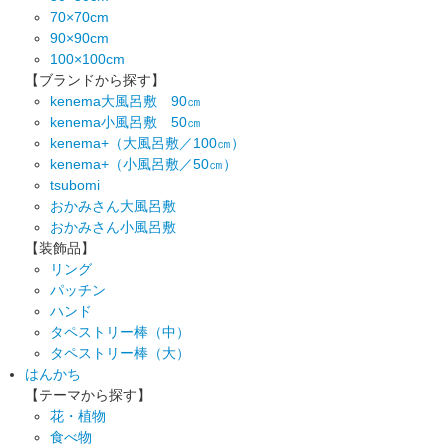
70×70cm
90×90cm
100×100cm
【ブランドから探す】
kenema大風呂敷 90㎝
kenema小風呂敷 50㎝
kenema+（大風呂敷／100㎝）
kenema+（小風呂敷／50㎝）
tsubomi
おかみさん大風呂敷
おかみさん小風呂敷
【装飾品】
リング
パッチン
ハンド
タペストリー棒（中）
タペストリー棒（大）
はんかち
【テーマから探す】
花・植物
食べ物