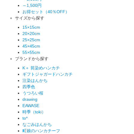
～1,500円
お得セット（40％OFF）
サイズから探す
15×15cm
20×20cm
25×25cm
45×45cm
55×55cm
ブランドから探す
K＋ 筒染めハンカチ
ギフトジャガードハンカチ
注染はんかち
四季色
うつろい桜
drawing
EAWASE
時季（toki）
to*
なごみはんかち
町娘のハンカチーフ