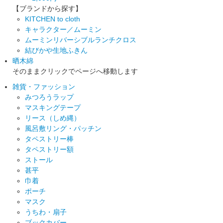
【ブランドから探す】
KITCHEN to cloth
キャラクター／ムーミン
ムーミンリバーシブルランチクロス
結びかや生地ふきん
晒木綿
そのままクリックでページへ移動します
雑貨・ファッション
みつろうラップ
マスキングテープ
リース（しめ縄）
風呂敷リング・パッチン
タペストリー棒
タペストリー額
ストール
甚平
巾着
ポーチ
マスク
うちわ・扇子
ブックカバー