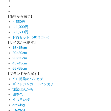
【価格から探す】
～550円
～1,000円
～1,500円
お得セット（40％OFF）
【サイズから探す】
15×15cm
20×20cm
25×25cm
45×45cm
55×55cm
【ブランドから探す】
K＋ 筒染めハンカチ
ギフトジャガードハンカチ
注染はんかち
四季色
うつろい桜
drawing
EAWASE