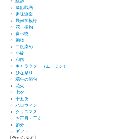
縁起
鳥獣戯画
趣味道楽
幾何学模様
花・植物
食べ物
動物
二度染め
小紋
和風
キャラクター（ムーミン）
ひな祭り
端午の節句
花火
七夕
十五夜
ハロウィン
クリスマス
お正月・干支
節分
ギフト
【色から探す】