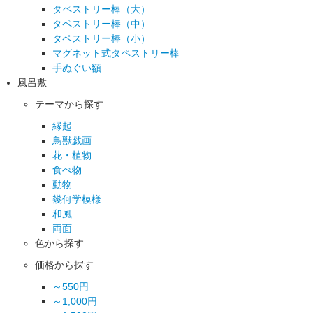
タペストリー棒（大）
タペストリー棒（中）
タペストリー棒（小）
マグネット式タペストリー棒
手ぬぐい額
風呂敷
テーマから探す
縁起
鳥獣戯画
花・植物
食べ物
動物
幾何学模様
和風
両面
色から探す
価格から探す
～550円
～1,000円