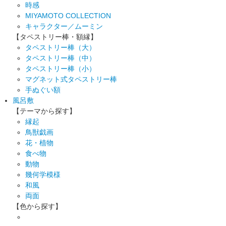
時感
MIYAMOTO COLLECTION
キャラクター／ムーミン
【タペストリー棒・額縁】
タペストリー棒（大）
タペストリー棒（中）
タペストリー棒（小）
マグネット式タペストリー棒
手ぬぐい額
風呂敷
【テーマから探す】
縁起
鳥獣戯画
花・植物
食べ物
動物
幾何学模様
和風
両面
【色から探す】