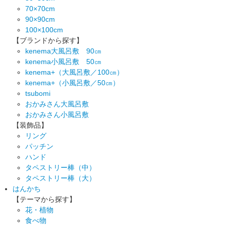
70×70cm
90×90cm
100×100cm
【ブランドから探す】
kenema大風呂敷 90㎝
kenema小風呂敷 50㎝
kenema+（大風呂敷／100㎝）
kenema+（小風呂敷／50㎝）
tsubomi
おかみさん大風呂敷
おかみさん小風呂敷
【装飾品】
リング
パッチン
ハンド
タペストリー棒（中）
タペストリー棒（大）
はんかち
【テーマから探す】
花・植物
食べ物