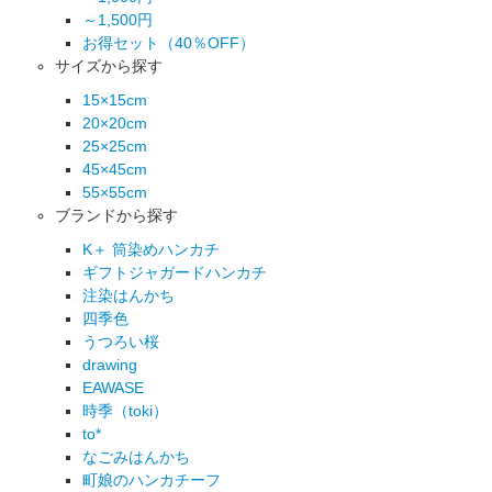
～1,500円
お得セット（40％OFF）
サイズから探す
15×15cm
20×20cm
25×25cm
45×45cm
55×55cm
ブランドから探す
K＋ 筒染めハンカチ
ギフトジャガードハンカチ
注染はんかち
四季色
うつろい桜
drawing
EAWASE
時季（toki）
to*
なごみはんかち
町娘のハンカチーフ