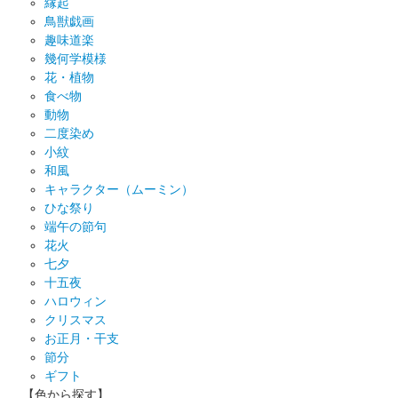
縁起
鳥獣戯画
趣味道楽
幾何学模様
花・植物
食べ物
動物
二度染め
小紋
和風
キャラクター（ムーミン）
ひな祭り
端午の節句
花火
七夕
十五夜
ハロウィン
クリスマス
お正月・干支
節分
ギフト
【色から探す】