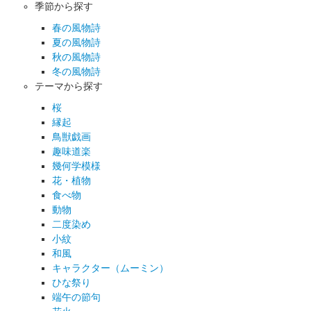
季節から探す
春の風物詩
夏の風物詩
秋の風物詩
冬の風物詩
テーマから探す
桜
縁起
鳥獣戯画
趣味道楽
幾何学模様
花・植物
食べ物
動物
二度染め
小紋
和風
キャラクター（ムーミン）
ひな祭り
端午の節句