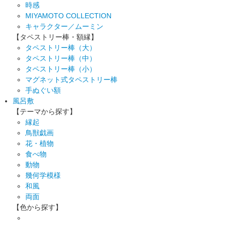
時感
MIYAMOTO COLLECTION
キャラクター／ムーミン
【タペストリー棒・額縁】
タペストリー棒（大）
タペストリー棒（中）
タペストリー棒（小）
マグネット式タペストリー棒
手ぬぐい額
風呂敷
【テーマから探す】
縁起
鳥獣戯画
花・植物
食べ物
動物
幾何学模様
和風
両面
【色から探す】