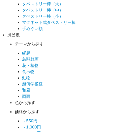
タペストリー棒（大）
タペストリー棒（中）
タペストリー棒（小）
マグネット式タペストリー棒
手ぬぐい額
風呂敷
テーマから探す
縁起
鳥獣戯画
花・植物
食べ物
動物
幾何学模様
和風
両面
色から探す
価格から探す
～550円
～1,000円