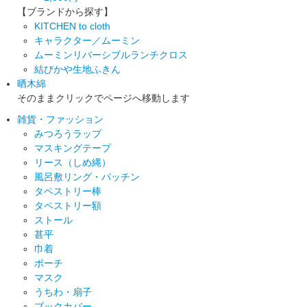
【ブランドから探す】
KITCHEN to cloth
キャラクター／ムーミン
ムーミンリバーシブルランチクロス
結びかや生地ふきん
晒木綿
そのままクリックでページへ移動します
雑貨・ファッション
みつろうラップ
マスキングテープ
リース（しめ縄）
風呂敷リング・パッチン
タペストリー棒
タペストリー額
ストール
甚平
巾着
ポーチ
マスク
うちわ・扇子
ブックカバー