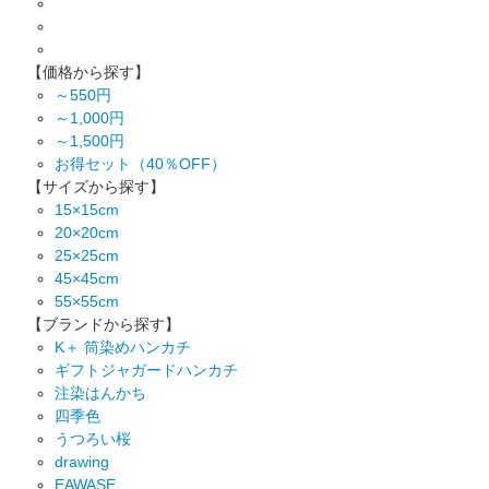
【価格から探す】
～550円
～1,000円
～1,500円
お得セット（40％OFF）
【サイズから探す】
15×15cm
20×20cm
25×25cm
45×45cm
55×55cm
【ブランドから探す】
K＋ 筒染めハンカチ
ギフトジャガードハンカチ
注染はんかち
四季色
うつろい桜
drawing
EAWASE