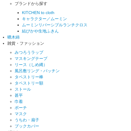
ブランドから探す
KITCHEN to cloth
キャラクター／ムーミン
ムーミンリバーシブルランチクロス
結びかや生地ふきん
晒木綿
雑貨・ファッション
みつろうラップ
マスキングテープ
リース（しめ縄）
風呂敷リング・パッチン
タペストリー棒
タペストリー額
ストール
甚平
巾着
ポーチ
マスク
うちわ・扇子
ブックカバー