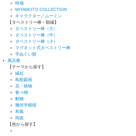
時感
MIYAMOTO COLLECTION
キャラクター／ムーミン
【タペストリー棒・額縁】
タペストリー棒（大）
タペストリー棒（中）
タペストリー棒（小）
マグネット式タペストリー棒
手ぬぐい額
風呂敷
【テーマから探す】
縁起
鳥獣戯画
花・植物
食べ物
動物
幾何学模様
和風
両面
【色から探す】