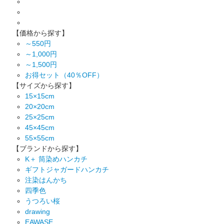
【価格から探す】
～550円
～1,000円
～1,500円
お得セット（40％OFF）
【サイズから探す】
15×15cm
20×20cm
25×25cm
45×45cm
55×55cm
【ブランドから探す】
K＋ 筒染めハンカチ
ギフトジャガードハンカチ
注染はんかち
四季色
うつろい桜
drawing
EAWASE