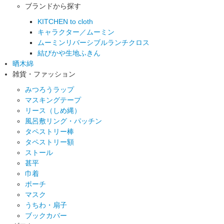
ブランドから探す
KITCHEN to cloth
キャラクター／ムーミン
ムーミンリバーシブルランチクロス
結びかや生地ふきん
晒木綿
雑貨・ファッション
みつろうラップ
マスキングテープ
リース（しめ縄）
風呂敷リング・パッチン
タペストリー棒
タペストリー額
ストール
甚平
巾着
ポーチ
マスク
うちわ・扇子
ブックカバー