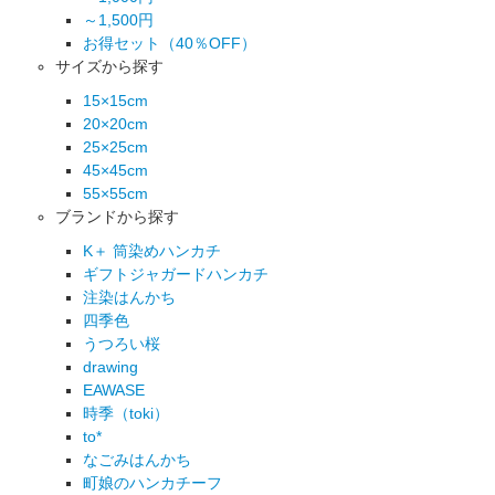
～1,500円
お得セット（40％OFF）
サイズから探す
15×15cm
20×20cm
25×25cm
45×45cm
55×55cm
ブランドから探す
K＋ 筒染めハンカチ
ギフトジャガードハンカチ
注染はんかち
四季色
うつろい桜
drawing
EAWASE
時季（toki）
to*
なごみはんかち
町娘のハンカチーフ