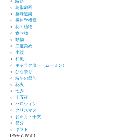
縁起
鳥獣戯画
趣味道楽
幾何学模様
花・植物
食べ物
動物
二度染め
小紋
和風
キャラクター（ムーミン）
ひな祭り
端午の節句
花火
七夕
十五夜
ハロウィン
クリスマス
お正月・干支
節分
ギフト
【色から探す】