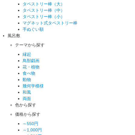
タペストリー棒（大）
タペストリー棒（中）
タペストリー棒（小）
マグネット式タペストリー棒
手ぬぐい額
風呂敷
テーマから探す
縁起
鳥獣戯画
花・植物
食べ物
動物
幾何学模様
和風
両面
色から探す
価格から探す
～550円
～1,000円