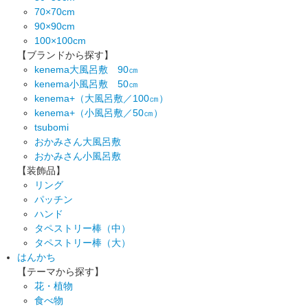
70×70cm
90×90cm
100×100cm
【ブランドから探す】
kenema大風呂敷 90㎝
kenema小風呂敷 50㎝
kenema+（大風呂敷／100㎝）
kenema+（小風呂敷／50㎝）
tsubomi
おかみさん大風呂敷
おかみさん小風呂敷
【装飾品】
リング
パッチン
ハンド
タペストリー棒（中）
タペストリー棒（大）
はんかち
【テーマから探す】
花・植物
食べ物