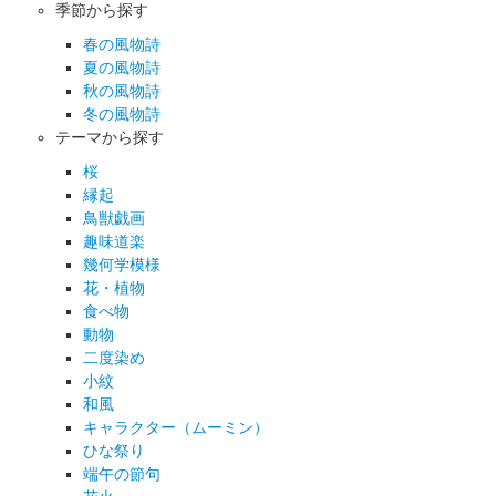
季節から探す
春の風物詩
夏の風物詩
秋の風物詩
冬の風物詩
テーマから探す
桜
縁起
鳥獣戯画
趣味道楽
幾何学模様
花・植物
食べ物
動物
二度染め
小紋
和風
キャラクター（ムーミン）
ひな祭り
端午の節句