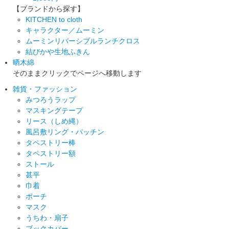
【ブランドから探す】
KITCHEN to cloth
キャラクター／ムーミン
ムーミンリバーシブルランチクロス
結びかや生地ふきん
晒木綿
そのままクリックでページへ移動します
雑貨・ファッション
みつろうラップ
マスキングテープ
リース（しめ縄）
風呂敷リング・パッチン
タペストリー棒
タペストリー額
ストール
甚平
巾着
ポーチ
マスク
うちわ・扇子
ブックカバー