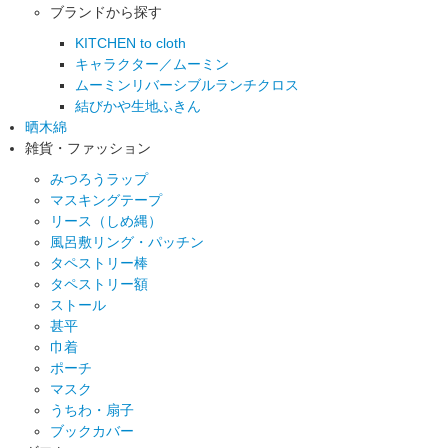
ブランドから探す
KITCHEN to cloth
キャラクター／ムーミン
ムーミンリバーシブルランチクロス
結びかや生地ふきん
晒木綿
雑貨・ファッション
みつろうラップ
マスキングテープ
リース（しめ縄）
風呂敷リング・パッチン
タペストリー棒
タペストリー額
ストール
甚平
巾着
ポーチ
マスク
うちわ・扇子
ブックカバー