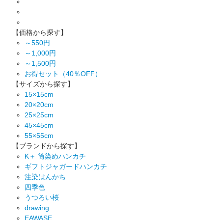
【価格から探す】
～550円
～1,000円
～1,500円
お得セット（40％OFF）
【サイズから探す】
15×15cm
20×20cm
25×25cm
45×45cm
55×55cm
【ブランドから探す】
K＋ 筒染めハンカチ
ギフトジャガードハンカチ
注染はんかち
四季色
うつろい桜
drawing
EAWASE