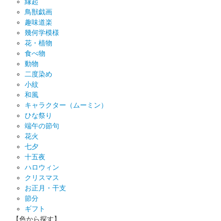
縁起
鳥獣戯画
趣味道楽
幾何学模様
花・植物
食べ物
動物
二度染め
小紋
和風
キャラクター（ムーミン）
ひな祭り
端午の節句
花火
七夕
十五夜
ハロウィン
クリスマス
お正月・干支
節分
ギフト
【色から探す】