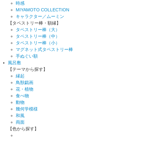
時感
MIYAMOTO COLLECTION
キャラクター／ムーミン
【タペストリー棒・額縁】
タペストリー棒（大）
タペストリー棒（中）
タペストリー棒（小）
マグネット式タペストリー棒
手ぬぐい額
風呂敷
【テーマから探す】
縁起
鳥獣戯画
花・植物
食べ物
動物
幾何学模様
和風
両面
【色から探す】