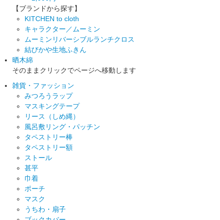
【ブランドから探す】
KITCHEN to cloth
キャラクター／ムーミン
ムーミンリバーシブルランチクロス
結びかや生地ふきん
晒木綿
そのままクリックでページへ移動します
雑貨・ファッション
みつろうラップ
マスキングテープ
リース（しめ縄）
風呂敷リング・パッチン
タペストリー棒
タペストリー額
ストール
甚平
巾着
ポーチ
マスク
うちわ・扇子
ブックカバー