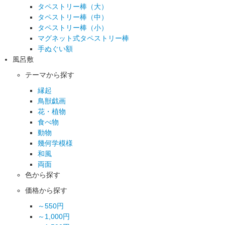
タペストリー棒（大）
タペストリー棒（中）
タペストリー棒（小）
マグネット式タペストリー棒
手ぬぐい額
風呂敷
テーマから探す
縁起
鳥獣戯画
花・植物
食べ物
動物
幾何学模様
和風
両面
色から探す
価格から探す
～550円
～1,000円