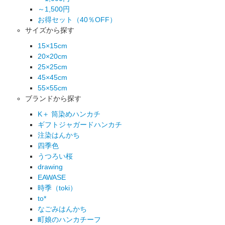
～1,500円
お得セット（40％OFF）
サイズから探す
15×15cm
20×20cm
25×25cm
45×45cm
55×55cm
ブランドから探す
K＋ 筒染めハンカチ
ギフトジャガードハンカチ
注染はんかち
四季色
うつろい桜
drawing
EAWASE
時季（toki）
to*
なごみはんかち
町娘のハンカチーフ