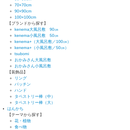
70×70cm
90×90cm
100×100cm
【ブランドから探す】
kenema大風呂敷 90㎝
kenema小風呂敷 50㎝
kenema+（大風呂敷／100㎝）
kenema+（小風呂敷／50㎝）
tsubomi
おかみさん大風呂敷
おかみさん小風呂敷
【装飾品】
リング
パッチン
ハンド
タペストリー棒（中）
タペストリー棒（大）
はんかち
【テーマから探す】
花・植物
食べ物