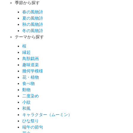
季節から探す
春の風物詩
夏の風物詩
秋の風物詩
冬の風物詩
テーマから探す
桜
縁起
鳥獣戯画
趣味道楽
幾何学模様
花・植物
食べ物
動物
二度染め
小紋
和風
キャラクター（ムーミン）
ひな祭り
端午の節句