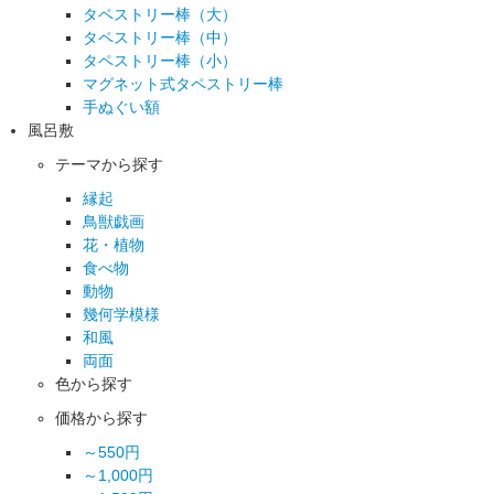
タペストリー棒（大）
タペストリー棒（中）
タペストリー棒（小）
マグネット式タペストリー棒
手ぬぐい額
風呂敷
テーマから探す
縁起
鳥獣戯画
花・植物
食べ物
動物
幾何学模様
和風
両面
色から探す
価格から探す
～550円
～1,000円