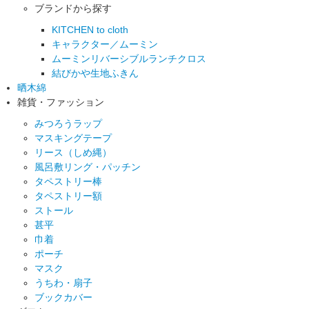
ブランドから探す
KITCHEN to cloth
キャラクター／ムーミン
ムーミンリバーシブルランチクロス
結びかや生地ふきん
晒木綿
雑貨・ファッション
みつろうラップ
マスキングテープ
リース（しめ縄）
風呂敷リング・パッチン
タペストリー棒
タペストリー額
ストール
甚平
巾着
ポーチ
マスク
うちわ・扇子
ブックカバー