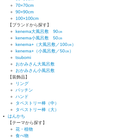
70×70cm
90×90cm
100×100cm
【ブランドから探す】
kenema大風呂敷 90㎝
kenema小風呂敷 50㎝
kenema+（大風呂敷／100㎝）
kenema+（小風呂敷／50㎝）
tsubomi
おかみさん大風呂敷
おかみさん小風呂敷
【装飾品】
リング
パッチン
ハンド
タペストリー棒（中）
タペストリー棒（大）
はんかち
【テーマから探す】
花・植物
食べ物