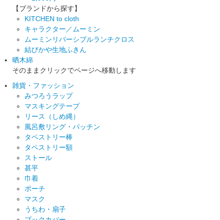
【ブランドから探す】
KITCHEN to cloth
キャラクター／ムーミン
ムーミンリバーシブルランチクロス
結びかや生地ふきん
晒木綿
そのままクリックでページへ移動します
雑貨・ファッション
みつろうラップ
マスキングテープ
リース（しめ縄）
風呂敷リング・パッチン
タペストリー棒
タペストリー額
ストール
甚平
巾着
ポーチ
マスク
うちわ・扇子
ブックカバー