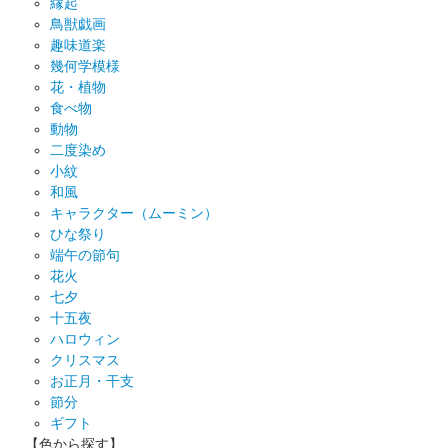
縁起
鳥獣戯画
趣味道楽
幾何学模様
花・植物
食べ物
動物
二度染め
小紋
和風
キャラクター（ムーミン）
ひな祭り
端午の節句
花火
七夕
十五夜
ハロウィン
クリスマス
お正月・干支
節分
ギフト
【色から探す】