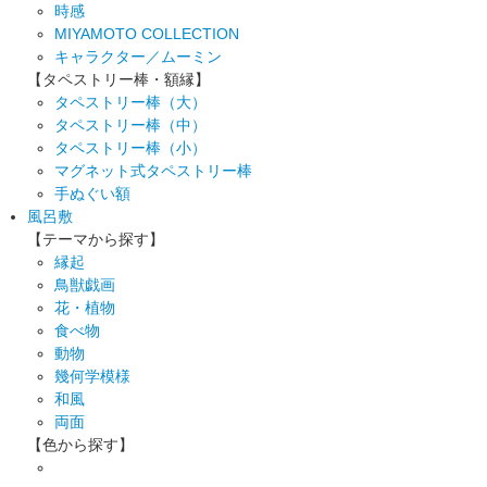
時感
MIYAMOTO COLLECTION
キャラクター／ムーミン
【タペストリー棒・額縁】
タペストリー棒（大）
タペストリー棒（中）
タペストリー棒（小）
マグネット式タペストリー棒
手ぬぐい額
風呂敷
【テーマから探す】
縁起
鳥獣戯画
花・植物
食べ物
動物
幾何学模様
和風
両面
【色から探す】