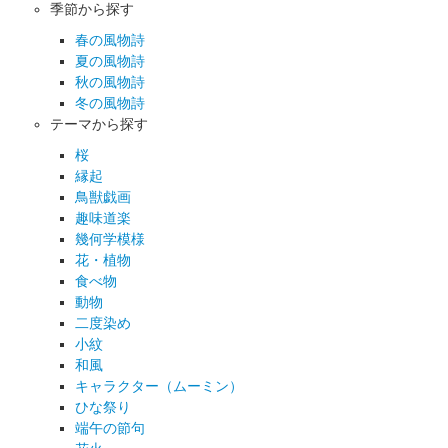
季節から探す
春の風物詩
夏の風物詩
秋の風物詩
冬の風物詩
テーマから探す
桜
縁起
鳥獣戯画
趣味道楽
幾何学模様
花・植物
食べ物
動物
二度染め
小紋
和風
キャラクター（ムーミン）
ひな祭り
端午の節句