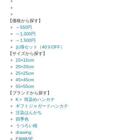
【価格から探す】
～550円
～1,000円
～1,500円
お得セット（40％OFF）
【サイズから探す】
15×15cm
20×20cm
25×25cm
45×45cm
55×55cm
【ブランドから探す】
K＋ 筒染めハンカチ
ギフトジャガードハンカチ
注染はんかち
四季色
うつろい桜
drawing
EAWASE