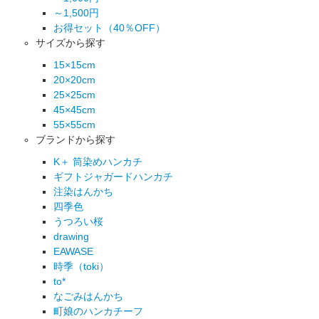
～1,500円
お得セット（40％OFF）
サイズから探す
15×15cm
20×20cm
25×25cm
45×45cm
55×55cm
ブランドから探す
K＋ 筒染めハンカチ
ギフトジャガードハンカチ
注染はんかち
四季色
うつろい桜
drawing
EAWASE
時季（toki）
to*
なごみはんかち
町娘のハンカチーフ