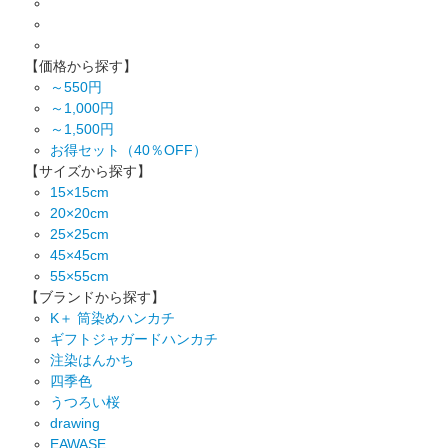
【価格から探す】
～550円
～1,000円
～1,500円
お得セット（40％OFF）
【サイズから探す】
15×15cm
20×20cm
25×25cm
45×45cm
55×55cm
【ブランドから探す】
K＋ 筒染めハンカチ
ギフトジャガードハンカチ
注染はんかち
四季色
うつろい桜
drawing
EAWASE