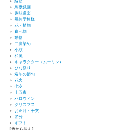
縁起
鳥獣戯画
趣味道楽
幾何学模様
花・植物
食べ物
動物
二度染め
小紋
和風
キャラクター（ムーミン）
ひな祭り
端午の節句
花火
七夕
十五夜
ハロウィン
クリスマス
お正月・干支
節分
ギフト
【色から探す】