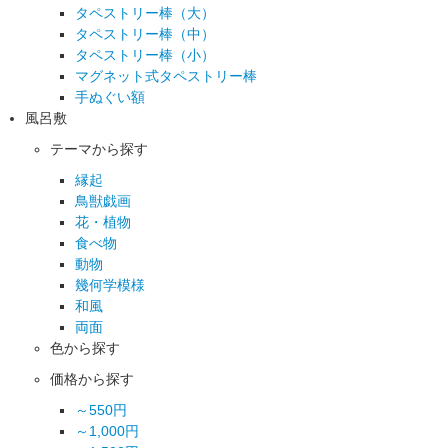
タペストリー棒（大）
タペストリー棒（中）
タペストリー棒（小）
マグネット式タペストリー棒
手ぬぐい額
風呂敷
テーマから探す
縁起
鳥獣戯画
花・植物
食べ物
動物
幾何学模様
和風
両面
色から探す
価格から探す
～550円
～1,000円