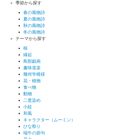
季節から探す
春の風物詩
夏の風物詩
秋の風物詩
冬の風物詩
テーマから探す
桜
縁起
鳥獣戯画
趣味道楽
幾何学模様
花・植物
食べ物
動物
二度染め
小紋
和風
キャラクター（ムーミン）
ひな祭り
端午の節句