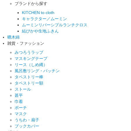
ブランドから探す
KITCHEN to cloth
キャラクター／ムーミン
ムーミンリバーシブルランチクロス
結びかや生地ふきん
晒木綿
雑貨・ファッション
みつろうラップ
マスキングテープ
リース（しめ縄）
風呂敷リング・パッチン
タペストリー棒
タペストリー額
ストール
甚平
巾着
ポーチ
マスク
うちわ・扇子
ブックカバー