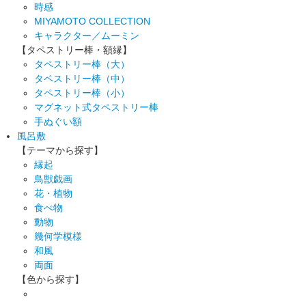
時感
MIYAMOTO COLLECTION
キャラクター／ムーミン
【タペストリー棒・額縁】
タペストリー棒（大）
タペストリー棒（中）
タペストリー棒（小）
マグネット式タペストリー棒
手ぬぐい額
風呂敷
【テーマから探す】
縁起
鳥獣戯画
花・植物
食べ物
動物
幾何学模様
和風
両面
【色から探す】