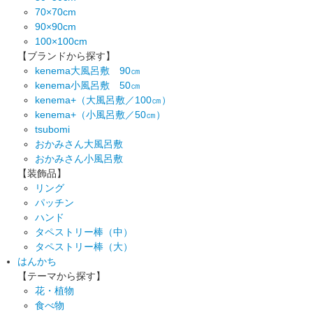
70×70cm
90×90cm
100×100cm
【ブランドから探す】
kenema大風呂敷 90㎝
kenema小風呂敷 50㎝
kenema+（大風呂敷／100㎝）
kenema+（小風呂敷／50㎝）
tsubomi
おかみさん大風呂敷
おかみさん小風呂敷
【装飾品】
リング
パッチン
ハンド
タペストリー棒（中）
タペストリー棒（大）
はんかち
【テーマから探す】
花・植物
食べ物