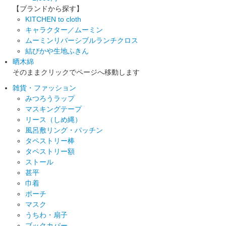
【ブランドから探す】
KITCHEN to cloth
キャラクター／ムーミン
ムーミンリバーシブルランチクロス
結びかや生地ふきん
晒木綿
そのままクリックでページへ移動します
雑貨・ファッション
みつろうラップ
マスキングテープ
リース（しめ縄）
風呂敷リング・パッチン
タペストリー棒
タペストリー額
ストール
甚平
巾着
ポーチ
マスク
うちわ・扇子
ブックカバー