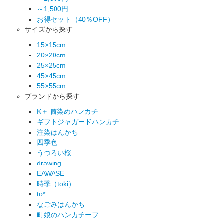
～1,500円
お得セット（40％OFF）
サイズから探す
15×15cm
20×20cm
25×25cm
45×45cm
55×55cm
ブランドから探す
K＋ 筒染めハンカチ
ギフトジャガードハンカチ
注染はんかち
四季色
うつろい桜
drawing
EAWASE
時季（toki）
to*
なごみはんかち
町娘のハンカチーフ