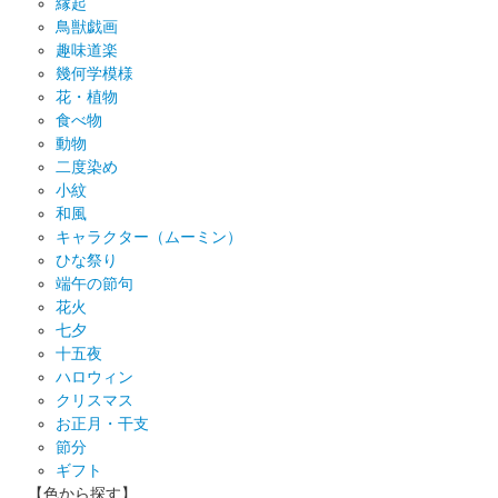
縁起
鳥獣戯画
趣味道楽
幾何学模様
花・植物
食べ物
動物
二度染め
小紋
和風
キャラクター（ムーミン）
ひな祭り
端午の節句
花火
七夕
十五夜
ハロウィン
クリスマス
お正月・干支
節分
ギフト
【色から探す】