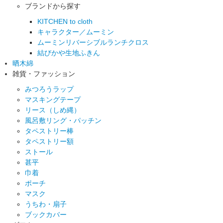
ブランドから探す
KITCHEN to cloth
キャラクター／ムーミン
ムーミンリバーシブルランチクロス
結びかや生地ふきん
晒木綿
雑貨・ファッション
みつろうラップ
マスキングテープ
リース（しめ縄）
風呂敷リング・パッチン
タペストリー棒
タペストリー額
ストール
甚平
巾着
ポーチ
マスク
うちわ・扇子
ブックカバー