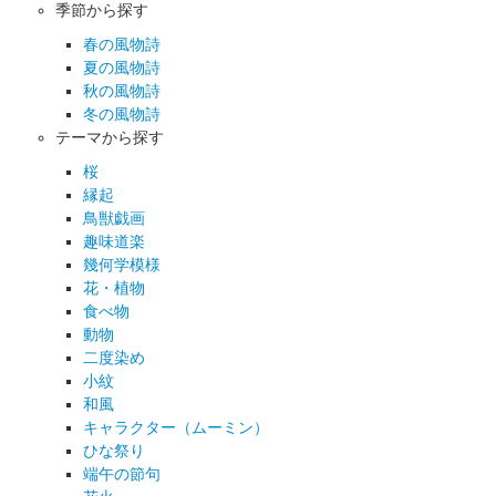
季節から探す
春の風物詩
夏の風物詩
秋の風物詩
冬の風物詩
テーマから探す
桜
縁起
鳥獣戯画
趣味道楽
幾何学模様
花・植物
食べ物
動物
二度染め
小紋
和風
キャラクター（ムーミン）
ひな祭り
端午の節句