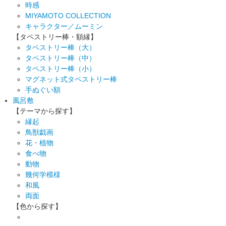
時感
MIYAMOTO COLLECTION
キャラクター／ムーミン
【タペストリー棒・額縁】
タペストリー棒（大）
タペストリー棒（中）
タペストリー棒（小）
マグネット式タペストリー棒
手ぬぐい額
風呂敷
【テーマから探す】
縁起
鳥獣戯画
花・植物
食べ物
動物
幾何学模様
和風
両面
【色から探す】