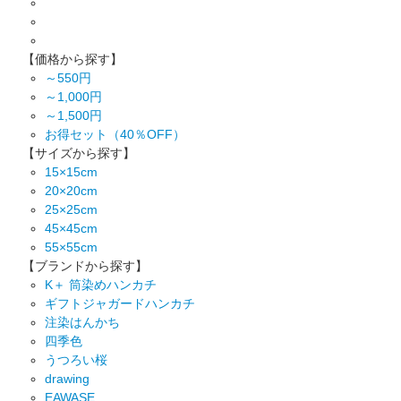
【価格から探す】
～550円
～1,000円
～1,500円
お得セット（40％OFF）
【サイズから探す】
15×15cm
20×20cm
25×25cm
45×45cm
55×55cm
【ブランドから探す】
K＋ 筒染めハンカチ
ギフトジャガードハンカチ
注染はんかち
四季色
うつろい桜
drawing
EAWASE