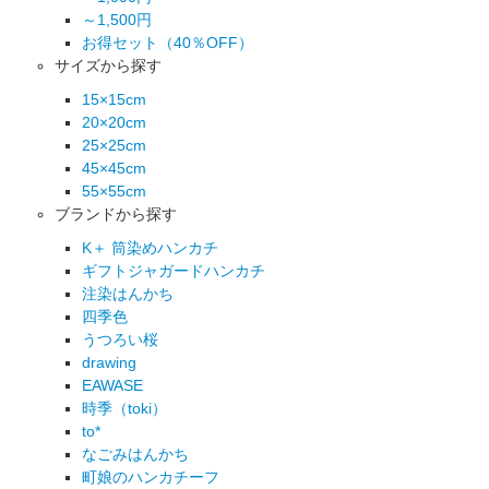
～1,500円
お得セット（40％OFF）
サイズから探す
15×15cm
20×20cm
25×25cm
45×45cm
55×55cm
ブランドから探す
K＋ 筒染めハンカチ
ギフトジャガードハンカチ
注染はんかち
四季色
うつろい桜
drawing
EAWASE
時季（toki）
to*
なごみはんかち
町娘のハンカチーフ