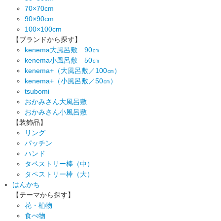
70×70cm
90×90cm
100×100cm
【ブランドから探す】
kenema大風呂敷 90㎝
kenema小風呂敷 50㎝
kenema+（大風呂敷／100㎝）
kenema+（小風呂敷／50㎝）
tsubomi
おかみさん大風呂敷
おかみさん小風呂敷
【装飾品】
リング
パッチン
ハンド
タペストリー棒（中）
タペストリー棒（大）
はんかち
【テーマから探す】
花・植物
食べ物