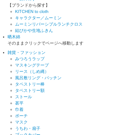
【ブランドから探す】
KITCHEN to cloth
キャラクター／ムーミン
ムーミンリバーシブルランチクロス
結びかや生地ふきん
晒木綿
そのままクリックでページへ移動します
雑貨・ファッション
みつろうラップ
マスキングテープ
リース（しめ縄）
風呂敷リング・パッチン
タペストリー棒
タペストリー額
ストール
甚平
巾着
ポーチ
マスク
うちわ・扇子
ブックカバー