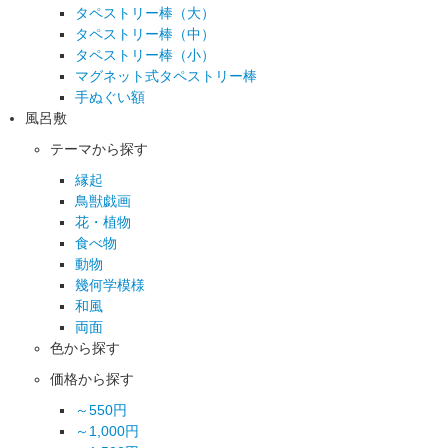
タペストリー棒（大）
タペストリー棒（中）
タペストリー棒（小）
マグネット式タペストリー棒
手ぬぐい額
風呂敷
テーマから探す
縁起
鳥獣戯画
花・植物
食べ物
動物
幾何学模様
和風
両面
色から探す
価格から探す
～550円
～1,000円