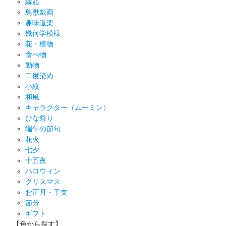
縁起
鳥獣戯画
趣味道楽
幾何学模様
花・植物
食べ物
動物
二度染め
小紋
和風
キャラクター（ムーミン）
ひな祭り
端午の節句
花火
七夕
十五夜
ハロウィン
クリスマス
お正月・干支
節分
ギフト
【色から探す】