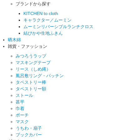
ブランドから探す
KITCHEN to cloth
キャラクター／ムーミン
ムーミンリバーシブルランチクロス
結びかや生地ふきん
晒木綿
雑貨・ファッション
みつろうラップ
マスキングテープ
リース（しめ縄）
風呂敷リング・パッチン
タペストリー棒
タペストリー額
ストール
甚平
巾着
ポーチ
マスク
うちわ・扇子
ブックカバー