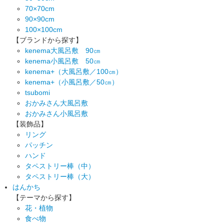
70×70cm
90×90cm
100×100cm
【ブランドから探す】
kenema大風呂敷 90㎝
kenema小風呂敷 50㎝
kenema+（大風呂敷／100㎝）
kenema+（小風呂敷／50㎝）
tsubomi
おかみさん大風呂敷
おかみさん小風呂敷
【装飾品】
リング
パッチン
ハンド
タペストリー棒（中）
タペストリー棒（大）
はんかち
【テーマから探す】
花・植物
食べ物