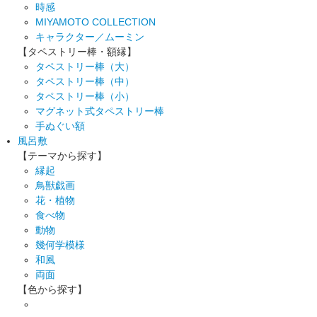
時感
MIYAMOTO COLLECTION
キャラクター／ムーミン
【タペストリー棒・額縁】
タペストリー棒（大）
タペストリー棒（中）
タペストリー棒（小）
マグネット式タペストリー棒
手ぬぐい額
風呂敷
【テーマから探す】
縁起
鳥獣戯画
花・植物
食べ物
動物
幾何学模様
和風
両面
【色から探す】