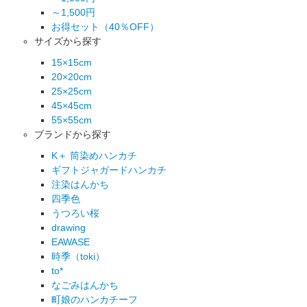
～1,500円
お得セット（40％OFF）
サイズから探す
15×15cm
20×20cm
25×25cm
45×45cm
55×55cm
ブランドから探す
K＋ 筒染めハンカチ
ギフトジャガードハンカチ
注染はんかち
四季色
うつろい桜
drawing
EAWASE
時季（toki）
to*
なごみはんかち
町娘のハンカチーフ