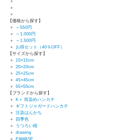
【価格から探す】
～550円
～1,000円
～1,500円
お得セット（40％OFF）
【サイズから探す】
15×15cm
20×20cm
25×25cm
45×45cm
55×55cm
【ブランドから探す】
K＋ 筒染めハンカチ
ギフトジャガードハンカチ
注染はんかち
四季色
うつろい桜
drawing
EAWASE