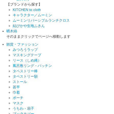
【ブランドから探す】
KITCHEN to cloth
キャラクター／ムーミン
ムーミンリバーシブルランチクロス
結びかや生地ふきん
晒木綿
そのままクリックでページへ移動します
雑貨・ファッション
みつろうラップ
マスキングテープ
リース（しめ縄）
風呂敷リング・パッチン
タペストリー棒
タペストリー額
ストール
甚平
巾着
ポーチ
マスク
うちわ・扇子
ブックカバー