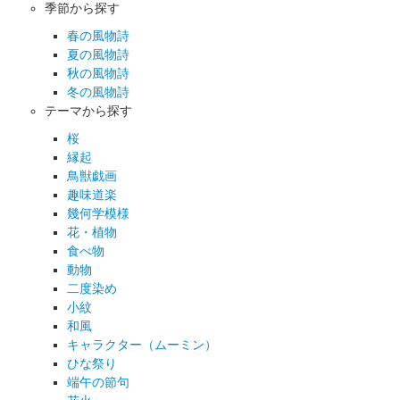
季節から探す
春の風物詩
夏の風物詩
秋の風物詩
冬の風物詩
テーマから探す
桜
縁起
鳥獣戯画
趣味道楽
幾何学模様
花・植物
食べ物
動物
二度染め
小紋
和風
キャラクター（ムーミン）
ひな祭り
端午の節句