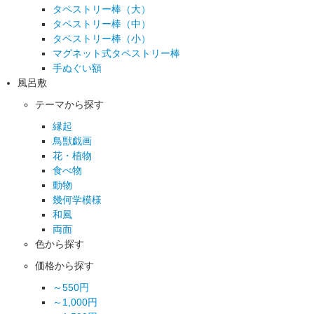
タペストリー棒（大）
タペストリー棒（中）
タペストリー棒（小）
マグネット式タペストリー棒
手ぬぐい額
風呂敷
テーマから探す
縁起
鳥獣戯画
花・植物
食べ物
動物
幾何学模様
和風
両面
色から探す
価格から探す
～550円
～1,000円