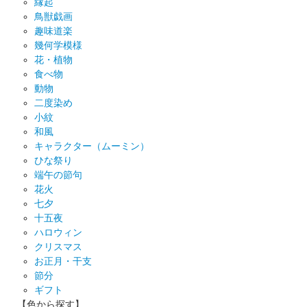
縁起
鳥獣戯画
趣味道楽
幾何学模様
花・植物
食べ物
動物
二度染め
小紋
和風
キャラクター（ムーミン）
ひな祭り
端午の節句
花火
七夕
十五夜
ハロウィン
クリスマス
お正月・干支
節分
ギフト
【色から探す】