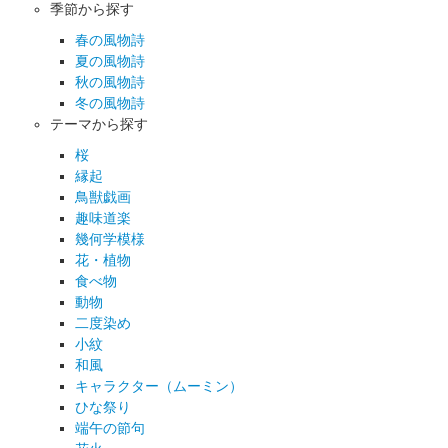
季節から探す
春の風物詩
夏の風物詩
秋の風物詩
冬の風物詩
テーマから探す
桜
縁起
鳥獣戯画
趣味道楽
幾何学模様
花・植物
食べ物
動物
二度染め
小紋
和風
キャラクター（ムーミン）
ひな祭り
端午の節句