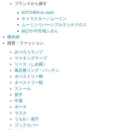
ブランドから探す
KITCHEN to cloth
キャラクター／ムーミン
ムーミンリバーシブルランチクロス
結びかや生地ふきん
晒木綿
雑貨・ファッション
みつろうラップ
マスキングテープ
リース（しめ縄）
風呂敷リング・パッチン
タペストリー棒
タペストリー額
ストール
甚平
巾着
ポーチ
マスク
うちわ・扇子
ブックカバー