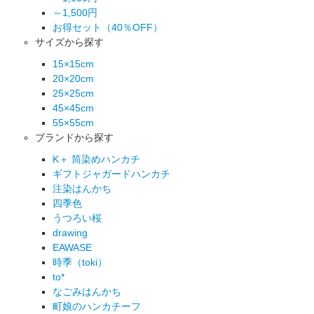
～1,500円
お得セット（40％OFF）
サイズから探す
15×15cm
20×20cm
25×25cm
45×45cm
55×55cm
ブランドから探す
K＋ 筒染めハンカチ
ギフトジャガードハンカチ
注染はんかち
四季色
うつろい桜
drawing
EAWASE
時季（toki）
to*
なごみはんかち
町娘のハンカチーフ