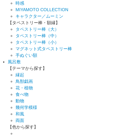
時感
MIYAMOTO COLLECTION
キャラクター／ムーミン
【タペストリー棒・額縁】
タペストリー棒（大）
タペストリー棒（中）
タペストリー棒（小）
マグネット式タペストリー棒
手ぬぐい額
風呂敷
【テーマから探す】
縁起
鳥獣戯画
花・植物
食べ物
動物
幾何学模様
和風
両面
【色から探す】