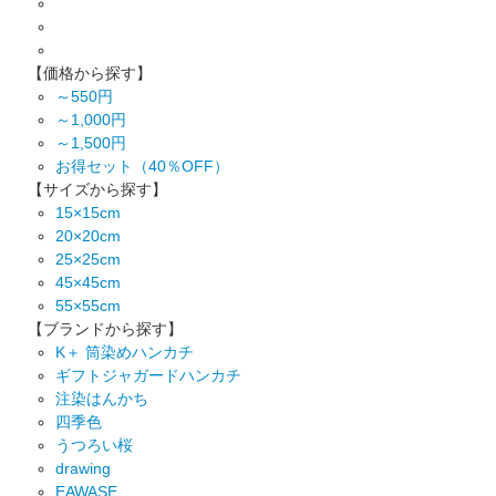
【価格から探す】
～550円
～1,000円
～1,500円
お得セット（40％OFF）
【サイズから探す】
15×15cm
20×20cm
25×25cm
45×45cm
55×55cm
【ブランドから探す】
K＋ 筒染めハンカチ
ギフトジャガードハンカチ
注染はんかち
四季色
うつろい桜
drawing
EAWASE