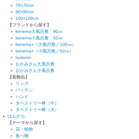
70×70cm
90×90cm
100×100cm
【ブランドから探す】
kenema大風呂敷 90㎝
kenema小風呂敷 50㎝
kenema+（大風呂敷／100㎝）
kenema+（小風呂敷／50㎝）
tsubomi
おかみさん大風呂敷
おかみさん小風呂敷
【装飾品】
リング
パッチン
ハンド
タペストリー棒（中）
タペストリー棒（大）
はんかち
【テーマから探す】
花・植物
食べ物