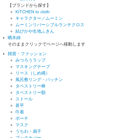
【ブランドから探す】
KITCHEN to cloth
キャラクター／ムーミン
ムーミンリバーシブルランチクロス
結びかや生地ふきん
晒木綿
そのままクリックでページへ移動します
雑貨・ファッション
みつろうラップ
マスキングテープ
リース（しめ縄）
風呂敷リング・パッチン
タペストリー棒
タペストリー額
ストール
甚平
巾着
ポーチ
マスク
うちわ・扇子
ブックカバー