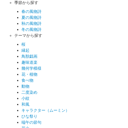
季節から探す
春の風物詩
夏の風物詩
秋の風物詩
冬の風物詩
テーマから探す
桜
縁起
鳥獣戯画
趣味道楽
幾何学模様
花・植物
食べ物
動物
二度染め
小紋
和風
キャラクター（ムーミン）
ひな祭り
端午の節句