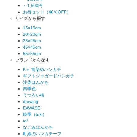
～1,500円
お得セット（40％OFF）
サイズから探す
15×15cm
20×20cm
25×25cm
45×45cm
55×55cm
ブランドから探す
K＋ 筒染めハンカチ
ギフトジャガードハンカチ
注染はんかち
四季色
うつろい桜
drawing
EAWASE
時季（toki）
to*
なごみはんかち
町娘のハンカチーフ