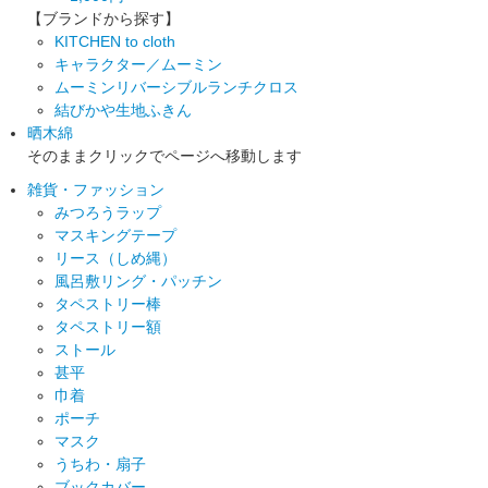
【ブランドから探す】
KITCHEN to cloth
キャラクター／ムーミン
ムーミンリバーシブルランチクロス
結びかや生地ふきん
晒木綿
そのままクリックでページへ移動します
雑貨・ファッション
みつろうラップ
マスキングテープ
リース（しめ縄）
風呂敷リング・パッチン
タペストリー棒
タペストリー額
ストール
甚平
巾着
ポーチ
マスク
うちわ・扇子
ブックカバー