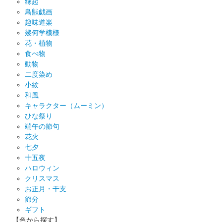
縁起
鳥獣戯画
趣味道楽
幾何学模様
花・植物
食べ物
動物
二度染め
小紋
和風
キャラクター（ムーミン）
ひな祭り
端午の節句
花火
七夕
十五夜
ハロウィン
クリスマス
お正月・干支
節分
ギフト
【色から探す】