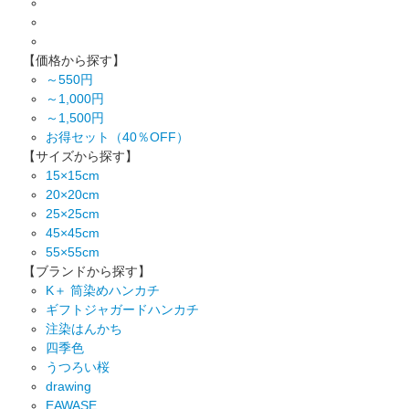
【価格から探す】
～550円
～1,000円
～1,500円
お得セット（40％OFF）
【サイズから探す】
15×15cm
20×20cm
25×25cm
45×45cm
55×55cm
【ブランドから探す】
K＋ 筒染めハンカチ
ギフトジャガードハンカチ
注染はんかち
四季色
うつろい桜
drawing
EAWASE