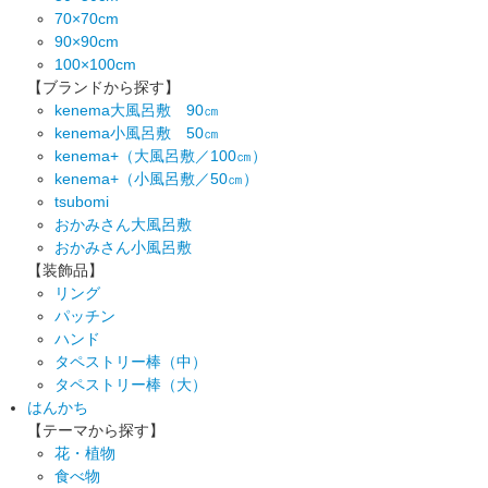
70×70cm
90×90cm
100×100cm
【ブランドから探す】
kenema大風呂敷 90㎝
kenema小風呂敷 50㎝
kenema+（大風呂敷／100㎝）
kenema+（小風呂敷／50㎝）
tsubomi
おかみさん大風呂敷
おかみさん小風呂敷
【装飾品】
リング
パッチン
ハンド
タペストリー棒（中）
タペストリー棒（大）
はんかち
【テーマから探す】
花・植物
食べ物