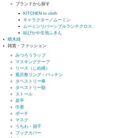
ブランドから探す
KITCHEN to cloth
キャラクター／ムーミン
ムーミンリバーシブルランチクロス
結びかや生地ふきん
晒木綿
雑貨・ファッション
みつろうラップ
マスキングテープ
リース（しめ縄）
風呂敷リング・パッチン
タペストリー棒
タペストリー額
ストール
甚平
巾着
ポーチ
マスク
うちわ・扇子
ブックカバー