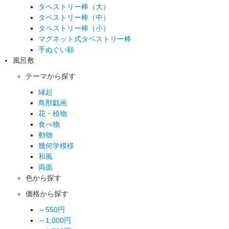
タペストリー棒（大）
タペストリー棒（中）
タペストリー棒（小）
マグネット式タペストリー棒
手ぬぐい額
風呂敷
テーマから探す
縁起
鳥獣戯画
花・植物
食べ物
動物
幾何学模様
和風
両面
色から探す
価格から探す
～550円
～1,000円