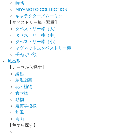
時感
MIYAMOTO COLLECTION
キャラクター／ムーミン
【タペストリー棒・額縁】
タペストリー棒（大）
タペストリー棒（中）
タペストリー棒（小）
マグネット式タペストリー棒
手ぬぐい額
風呂敷
【テーマから探す】
縁起
鳥獣戯画
花・植物
食べ物
動物
幾何学模様
和風
両面
【色から探す】