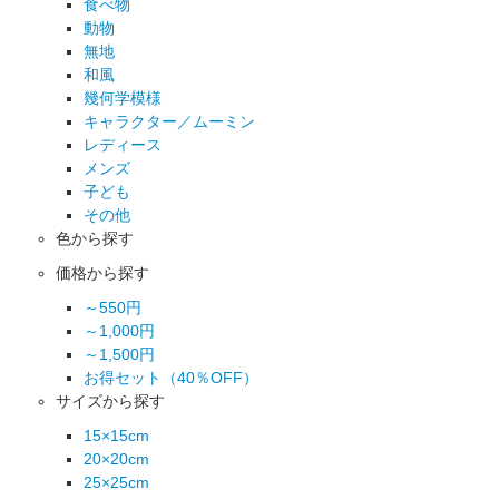
食べ物
動物
無地
和風
幾何学模様
キャラクター／ムーミン
レディース
メンズ
子ども
その他
色から探す
価格から探す
～550円
～1,000円
～1,500円
お得セット（40％OFF）
サイズから探す
15×15cm
20×20cm
25×25cm