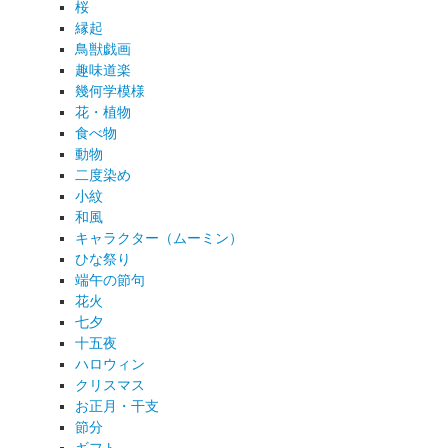
桜
縁起
鳥獣戯画
趣味道楽
幾何学模様
花・植物
食べ物
動物
二度染め
小紋
和風
キャラクター（ムーミン）
ひな祭り
端午の節句
花火
七夕
十五夜
ハロウィン
クリスマス
お正月・干支
節分
ギフト