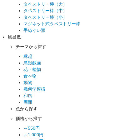
タペストリー棒（大）
タペストリー棒（中）
タペストリー棒（小）
マグネット式タペストリー棒
手ぬぐい額
風呂敷
テーマから探す
縁起
鳥獣戯画
花・植物
食べ物
動物
幾何学模様
和風
両面
色から探す
価格から探す
～550円
～1,000円