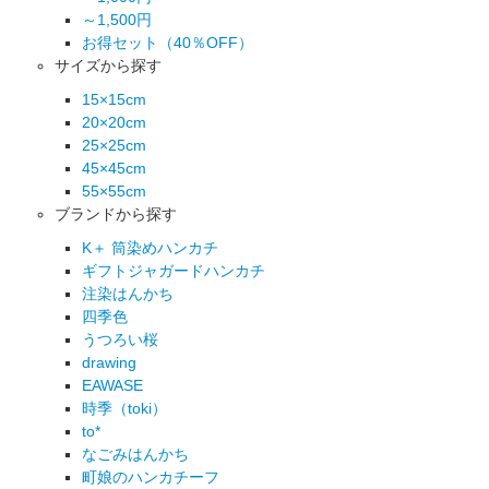
～1,500円
お得セット（40％OFF）
サイズから探す
15×15cm
20×20cm
25×25cm
45×45cm
55×55cm
ブランドから探す
K＋ 筒染めハンカチ
ギフトジャガードハンカチ
注染はんかち
四季色
うつろい桜
drawing
EAWASE
時季（toki）
to*
なごみはんかち
町娘のハンカチーフ