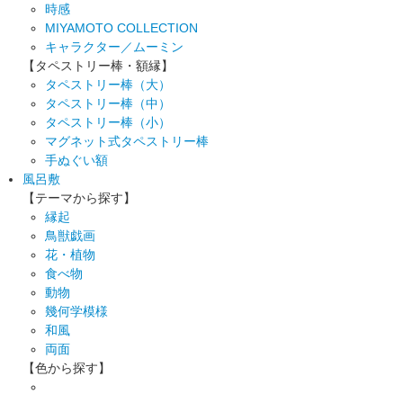
時感
MIYAMOTO COLLECTION
キャラクター／ムーミン
【タペストリー棒・額縁】
タペストリー棒（大）
タペストリー棒（中）
タペストリー棒（小）
マグネット式タペストリー棒
手ぬぐい額
風呂敷
【テーマから探す】
縁起
鳥獣戯画
花・植物
食べ物
動物
幾何学模様
和風
両面
【色から探す】