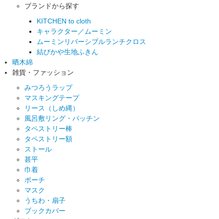
ブランドから探す
KITCHEN to cloth
キャラクター／ムーミン
ムーミンリバーシブルランチクロス
結びかや生地ふきん
晒木綿
雑貨・ファッション
みつろうラップ
マスキングテープ
リース（しめ縄）
風呂敷リング・パッチン
タペストリー棒
タペストリー額
ストール
甚平
巾着
ポーチ
マスク
うちわ・扇子
ブックカバー