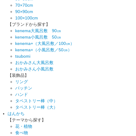
70×70cm
90×90cm
100×100cm
【ブランドから探す】
kenema大風呂敷 90㎝
kenema小風呂敷 50㎝
kenema+（大風呂敷／100㎝）
kenema+（小風呂敷／50㎝）
tsubomi
おかみさん大風呂敷
おかみさん小風呂敷
【装飾品】
リング
パッチン
ハンド
タペストリー棒（中）
タペストリー棒（大）
はんかち
【テーマから探す】
花・植物
食べ物