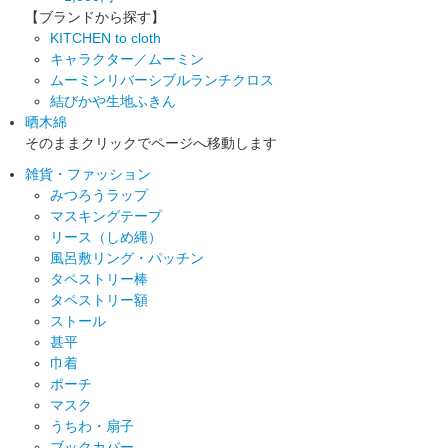
【ブランドから探す】
KITCHEN to cloth
キャラクター／ムーミン
ムーミンリバーシブルランチクロス
結びかや生地ふきん
晒木綿
そのままクリックでページへ移動します
雑貨・ファッション
みつろうラップ
マスキングテープ
リース（しめ縄）
風呂敷リング・パッチン
タペストリー棒
タペストリー額
ストール
甚平
巾着
ポーチ
マスク
うちわ・扇子
ブックカバー