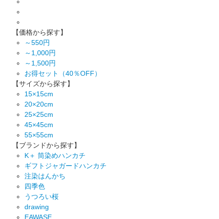
【価格から探す】
～550円
～1,000円
～1,500円
お得セット（40％OFF）
【サイズから探す】
15×15cm
20×20cm
25×25cm
45×45cm
55×55cm
【ブランドから探す】
K＋ 筒染めハンカチ
ギフトジャガードハンカチ
注染はんかち
四季色
うつろい桜
drawing
EAWASE