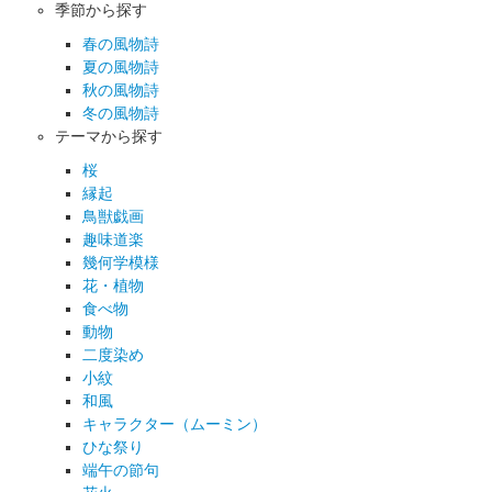
季節から探す
春の風物詩
夏の風物詩
秋の風物詩
冬の風物詩
テーマから探す
桜
縁起
鳥獣戯画
趣味道楽
幾何学模様
花・植物
食べ物
動物
二度染め
小紋
和風
キャラクター（ムーミン）
ひな祭り
端午の節句