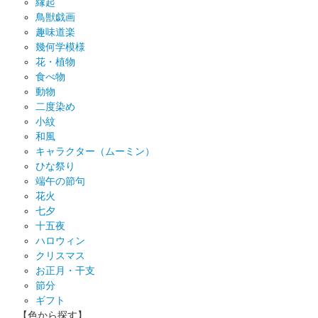
縁起
鳥獣戯画
趣味道楽
幾何学模様
花・植物
食べ物
動物
二度染め
小紋
和風
キャラクター（ムーミン）
ひな祭り
端午の節句
花火
七夕
十五夜
ハロウィン
クリスマス
お正月・干支
節分
ギフト
【色から探す】